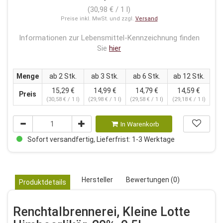
(30,98 € / 1 l)
Preise inkl. MwSt. und zzgl.
Versand
Informationen zur Lebensmittel-Kennzeichnung finden
Sie
hier
Menge
ab 2 Stk.
ab 3 Stk.
ab 6 Stk.
ab 12 Stk.
15,29 €
14,99 €
14,79 €
14,59 €
Preis
(30,58 € / 1 l)
(29,98 € / 1 l)
(29,58 € / 1 l)
(29,18 € / 1 l)
In Warenkorb
Sofort versandfertig, Lieferfrist: 1-3 Werktage
Hersteller
Bewertungen (0)
Produktdetails
Renchtalbrennerei, Kleine Lotte