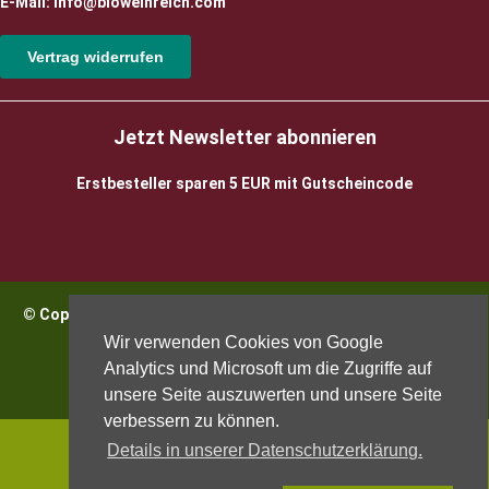
E-Mail: info@bioweinreich.com
Vertrag widerrufen
Jetzt Newsletter abonnieren
Erstbesteller sparen 5 EUR mit Gutscheincode
© Copyright 2026 BioWeinReich. Alle Rechte vorbehalten |
Impressum
Wir verwenden Cookies von Google
Analytics und Microsoft um die Zugriffe auf
unsere Seite auszuwerten und unsere Seite
verbessern zu können.
Details in unserer Datenschutzerklärung.