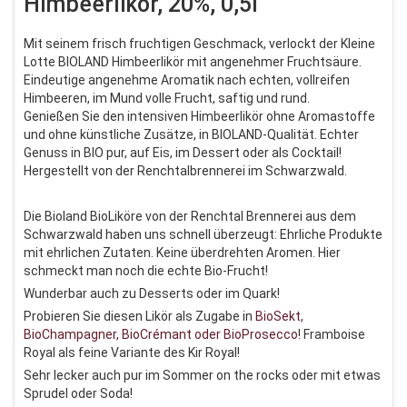
Himbeerlikör, 20%, 0,5l
Mit seinem frisch fruchtigen Geschmack, verlockt der Kleine
Lotte BIOLAND Himbeerlikör mit angenehmer Fruchtsäure.
Eindeutige angenehme Aromatik nach echten, vollreifen
Himbeeren, im Mund volle Frucht, saftig und rund.
Genießen Sie den intensiven Himbeerlikör ohne Aromastoffe
und ohne künstliche Zusätze, in BIOLAND-Qualität. Echter
Genuss in BIO pur, auf Eis, im Dessert oder als Cocktail!
Hergestellt von der Renchtalbrennerei im Schwarzwald.
Die Bioland BioLiköre von der Renchtal Brennerei aus dem
Schwarzwald haben uns schnell überzeugt: Ehrliche Produkte
mit ehrlichen Zutaten. Keine überdrehten Aromen. Hier
schmeckt man noch die echte Bio-Frucht!
Wunderbar auch zu Desserts oder im Quark!
Probieren Sie diesen Likör als Zugabe in
BioSekt,
BioChampagner, BioCrémant oder BioProsecco
! Framboise
Royal als feine Variante des Kir Royal!
Sehr lecker auch pur im Sommer on the rocks oder mit etwas
Sprudel oder Soda!