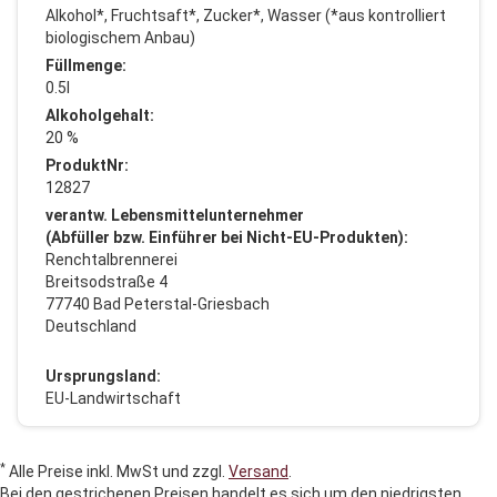
Alkohol*, Fruchtsaft*, Zucker*, Wasser (*aus kontrolliert
biologischem Anbau)
Füllmenge:
0.5l
Alkoholgehalt:
20 %
ProduktNr:
12827
verantw. Lebensmittelunternehmer
(Abfüller bzw. Einführer bei Nicht-EU-Produkten):
Renchtalbrennerei
Breitsodstraße 4
77740 Bad Peterstal-Griesbach
Deutschland
Ursprungsland:
EU-Landwirtschaft
*
Alle Preise inkl. MwSt und zzgl.
Versand
.
Bei den gestrichenen Preisen handelt es sich um den niedrigsten