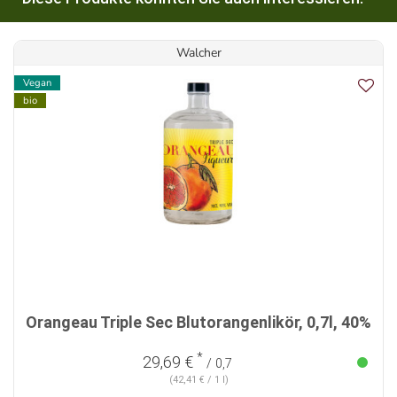
Walcher
Vegan
bio
Orangeau Triple Sec Blutorangenlikör, 0,7l, 40%
*
29,69 €
/ 0,7
(42,41 € / 1 l)