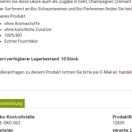
bieren Sie diese Liköre auch als Zugabe in Sekt, Champagner, Crémant
er Sortiment an Bio-Schaumweinen und Bio-Perlweinen finden Sie
hier
anes Produkt.
ohne Aromastoffe
ohne künstliche Zusätze
100% BIO
Echter Fruchtlikör
ort verfügbarer Lagerbestand: 10 Stück.
dleranfragen zu diesem Produkt richten Sie bitte per E-Mail an:
hande
nzeichnung
ko-Kontrollstelle:
ProduktN
E-ÖKO-003
12839
utaten:
verantw. 