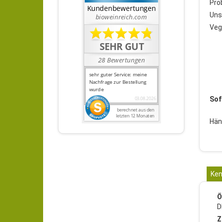
Pro
Uns
Veg
Sof
Hän
Ken
Ö
D
Z