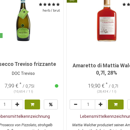
bio
herb / brut
secco Treviso frizzante
Amaretto di Mattia Wal
0,7l, 28%
DOC Treviso
*
*
7,99 €
19,90 €
/ 0,75l
/ 0,7l
(10,65 € / 1 l)
(28,43 € / 1 l)
ebensmittelkennzeichnung
Lebensmittelkennzeichnu
Prosecco von Pizzolato, strohgelb
Mattia Walcher produziert seinen Am