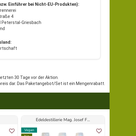
 bzw. Einführer bei Nicht-EU-Produkten):
rennerei
traße 4
 Peterstal-Griesbach
and
sland:
rtschaft
letzten 30 Tage vor der Aktion.
preis dar. Das Paketangebot/Set ist ein Mengenrabatt.
Edeldestillerie Mag. Josef F...
De
Vegan
Vegan