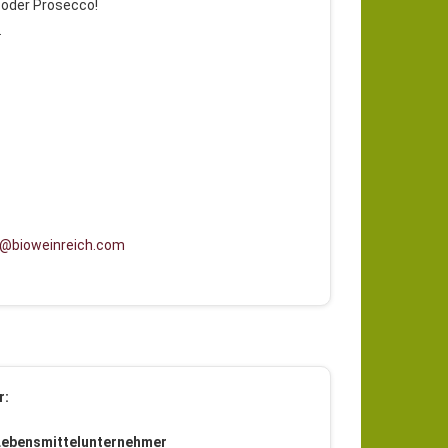
 oder Prosecco!
.
l@bioweinreich.com
r:
Lebensmittelunternehmer