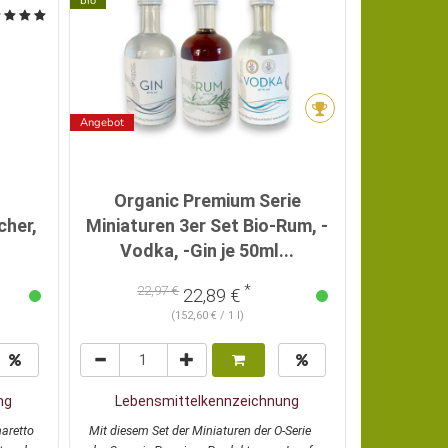
bio
bio
Angebot
Organic Premium Serie
cher,
Miniaturen 3er Set Bio-Rum, -
Vodka, -Gin je 50ml...
Weize
*
22,97 €
22,89 €
16
(152,60 € / 1 l)
ng
Lebensmittelkennzeichnung
Lebens
aretto
Mit diesem Set der Miniaturen der O-Serie
Biologischer 