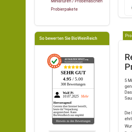
Miniaturen / Probeflaschen
Probierpakete
Pro
So bewerten Sie BioWeinReich
R
AUSGEZEICHNET
.org
Kundenbewertungen
P
SEHR GUT
4.95
/ 5.00
5 M
308 Bewertungen
gen
Das 
Wolf Pi
10.07.2025
Mehr
Sau
Hervorragend!
Gestern über Internet bestellt,
heute da! Verpackung
Die
ausgezeichnet. Kann
BioWeinReich nur empfehl
ehr
Hinweis zu den Bewertungen
Wun