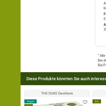
A
b
F
0
A
2
*
Alle
Bei d
Bei P
Diese Produkte könnten Sie auch interess
THE DUKE Destillerie
Vegan
bio