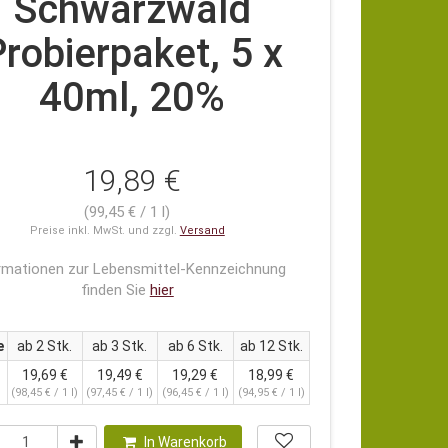
Schwarzwald
robierpaket, 5 x
40ml, 20%
19,89 €
(99,45 € / 1 l)
Preise inkl. MwSt. und zzgl.
Versand
rmationen zur Lebensmittel-Kennzeichnung
finden Sie
hier
e
ab 2 Stk.
ab 3 Stk.
ab 6 Stk.
ab 12 Stk.
19,69 €
19,49 €
19,29 €
18,99 €
(98,45 € / 1 l)
(97,45 € / 1 l)
(96,45 € / 1 l)
(94,95 € / 1 l)
In Warenkorb