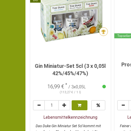
bio
Topseller
Pro
Gin Miniatur-Set 5cl (3 x 0,05l
42%/45%/47%)
*
16,99 €
/ 3x0,05L
(113,27 € / 1 l)
Lebensmittelkennzeichnung
L
Das Duke Gin Miniatur Set 5cl kommt mit
Feiner 