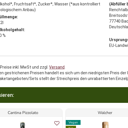
lkohol*, Fruchtsaft*, Zucker*, Wasser (*aus kontrolliert
(Abfüller
iologischem Anbau)
Renchtalb
Breitsods
üllmenge:
77740 Bad
.2l
Deutschl
lkoholgehalt:
0 %
Ursprung
EU-Landwi
 Preise inkl. MwSt und zzgl.
Versand
.
en gestrichenen Preisen handelt es sich um den niedrigsten Preis der 
aketangeboten/Sets stellt der Streichpreis den unrabattierten Einzel
ieren:
Cantina Pizzolato
Walcher
Vegan