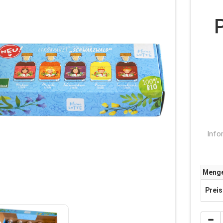
P
Info
Meng
Preis