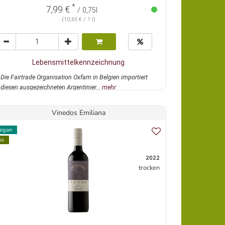
*
7,99 €
/ 0,75l
(10,65 € / 1 l)
Lebensmittelkennzeichnung
Die Fairtrade Organisation Oxfam in Belgien importiert
diesen ausgezeichneten Argentinier...
mehr
Vinedos Emiliana
egan
io
2022
trocken