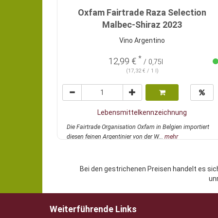
Oxfam Fairtrade Raza Selection
Malbec-Shiraz 2023
Vino Argentino
*
12,99 €
/ 0,75l
(17,32 € / 1 l)
Lebensmittelkennzeichnung
Die Fairtrade Organisation Oxfam in Belgien importiert
diesen feinen Argentinier von der W...
mehr
Bei den gestrichenen Preisen handelt es sic
un
Weiterführende Links