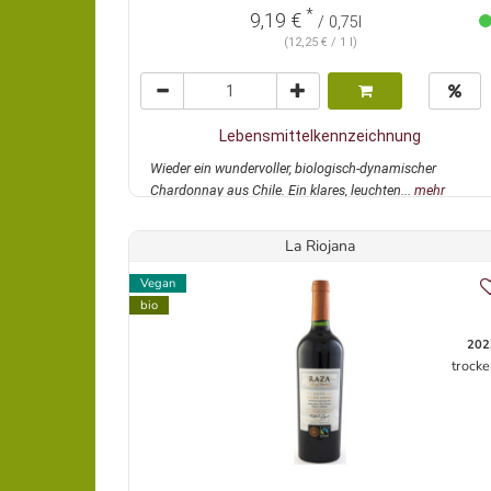
*
9,19 €
/ 0,75l
(12,25 € / 1 l)
Lebensmittelkennzeichnung
Wieder ein wundervoller, biologisch-dynamischer
Chardonnay aus Chile. Ein klares, leuchten...
mehr
La Riojana
Vegan
bio
202
trocke