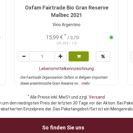
Oxfam Fairtrade Bio Gran Reserve
Malbec 2021
Vino Argentino
*
15,99 €
/ 0,75l
(21,32 € / 1 l)
Lebensmittelkennzeichnung
Die Fairtrade Organisation Oxfam in Belgien importiert
diese argentinische Gran Reserve vo...
mehr
*
Alle Preise inkl. MwSt und zzgl.
Versand
.
h um den niedrigsten Preis der letzten 30 Tage vor der Aktion. Bei Pak
rabattierten Einzelpreis dar. Das Paketangebot/Set ist ein Mengenraba
So finden Sie uns