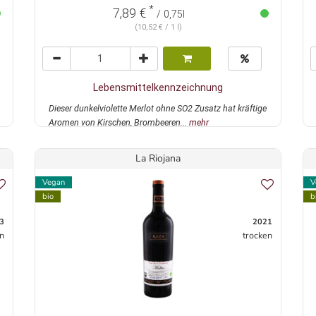
*
7,89 €
/ 0,75l
(10,52 € / 1 l)
Lebensmittelkennzeichnung
Dieser dunkelviolette Merlot ohne SO2 Zusatz hat kräftige
Aromen von Kirschen, Brombeeren...
mehr
La Riojana
Vegan
V
bio
b
3
2021
n
trocken