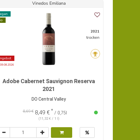
Vinedos Emiliana
egan
io
2021
trocken
ngebot
 09.08.2026
Adobe Cabernet Sauvignon Reserva
2021
DO Central Valley
*
8,69 €
8,49 €
/ 0,75l
(11,32 € / 1 l)