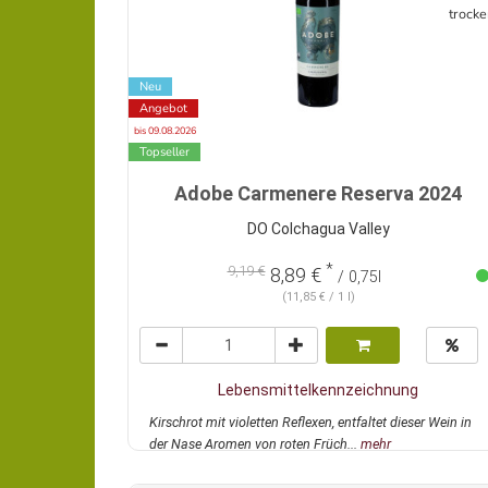
trocke
Neu
Angebot
bis 09.08.2026
Topseller
Adobe Carmenere Reserva 2024
DO Colchagua Valley
*
9,19 €
8,89 €
/ 0,75l
(11,85 € / 1 l)
Lebensmittelkennzeichnung
Kirschrot mit violetten Reflexen, entfaltet dieser Wein in
der Nase Aromen von roten Früch...
mehr