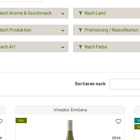
Nach Aroma & Geschmack
Nach Land
Nach Produktion
Prämierung / Klassifikation
nach Art
Nach Farbe
Sortieren nach
Vinedos Emiliana
bio
V
b
4
2024