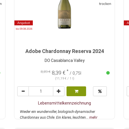
n
trocken
Angebot
A
bis 09.08.2026
Adobe Chardonnay Reserva 2024
DO Casablanca Valley
*
8,89 €
8,39 €
/ 0,75l
(11,19 € / 1 l)
Lebensmittelkennzeichnung
Wieder ein wundervoller, biologisch-dynamischer
Chardonnay aus Chile. Ein klares, leuchten...
mehr