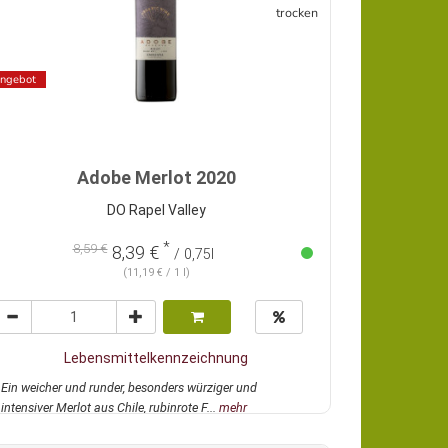
trocken
ngebot
Adobe Merlot 2020
DO Rapel Valley
*
8,59 €
8,39 €
/ 0,75l
(11,19 € / 1 l)
Lebensmittelkennzeichnung
Ein weicher und runder, besonders würziger und
intensiver Merlot aus Chile, rubinrote F...
mehr