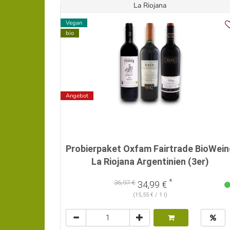
La Riojana
Vegan
bio
Angebot
Probierpaket Oxfam Fairtrade BioWein
La Riojana Argentinien (3er)
*
36,97 €
34,99 €
(15,55 € / 1 l)