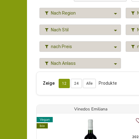
Nach Region
Nach Stil
nach Preis
Nach Anlass
Zeige
Produkte
12
24
Alle
Vinedos Emiliana
Vegan
bio
202