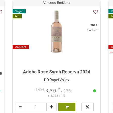
Vinedos Emiliana
Vegan
V
bio
b
2024
trocken
Angebot
A
bis
Adobe Rosé Syrah Reserva 2024
e
DO Rapel Valley
*
8,99 €
8,79 €
/ 0,75l
(11,72 € / 1 l)