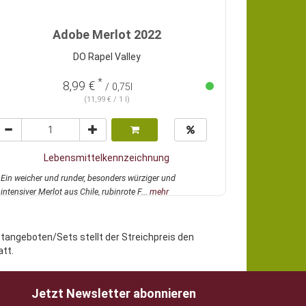
Adobe Merlot 2022
DO Rapel Valley
*
8,99 €
/ 0,75l
(11,99 € / 1 l)
Lebensmittelkennzeichnung
Ein weicher und runder, besonders würziger und
intensiver Merlot aus Chile, rubinrote F...
mehr
etangeboten/Sets stellt der Streichpreis den
tt.
Jetzt Newsletter abonnieren