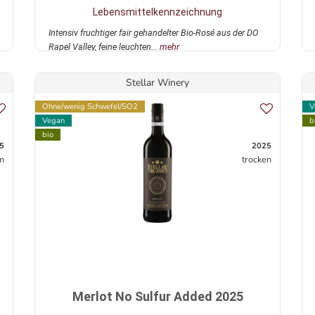
Lebensmittelkennzeichnung
Intensiv fruchtiger fair gehandelter Bio-Rosé aus der DO
Rapel Valley, feine leuchten...
mehr
Stellar Winery
Ohne/wenig Schwefel/SO2
V
Vegan
b
bio
5
2025
n
trocken
Merlot No Sulfur Added 2025