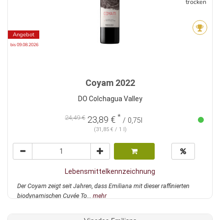
trocken
Angebot
bis 09.08.2026
Coyam 2022
DO Colchagua Valley
*
24,49 €
23,89 €
/ 0,75l
(31,85 € / 1 l)
Lebensmittelkennzeichnung
Der Coyam zeigt seit Jahren, dass Emiliana mit dieser raffinierten
biodynamischen Cuvée To...
mehr