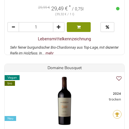
*
29,99 €
29,49 €
/ 0,75l
(39,32 € / 1 l)
Lebensmittelkennzeichnung
Sehr feiner burgundischer Bio-Chardonnay aus Top-Lage, mit dezenter
Reife im Holzfass. In...
mehr
Domaine Bousquet
Vegan
bio
2024
trocken
Neu