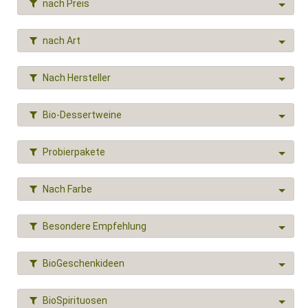
nach Preis
nach Art
Nach Hersteller
Bio-Dessertweine
Probierpakete
Nach Farbe
Besondere Empfehlung
BioGeschenkideen
BioSpirituosen