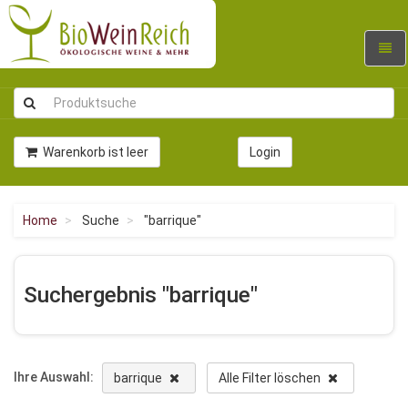
Navig
umsc
Warenkorb ist leer
Login
Home
Suche
"barrique"
Suchergebnis "barrique"
Ihre Auswahl:
barrique
Alle Filter löschen