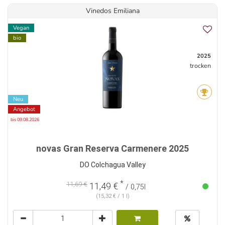
Vinedos Emiliana
Vegan
bio
2025
trocken
Neu
Angebot
bis 09.08.2026
novas Gran Reserva Carmenere 2025
DO Colchagua Valley
*
11,69 €
11,49 €
/ 0,75l
(15,32 € / 1 l)