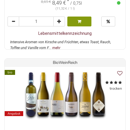
*
8,69 €
8,49 €
/ 0,75l
(11,32 € / 1 l)
Lebensmittelkennzeichnung
Intensive Aromen von Kirsche und Früchten, etwas Toast, Rauch,
Toffee und Vanille vom F...
mehr
BioWeinReich
bio
trocken
Angebot