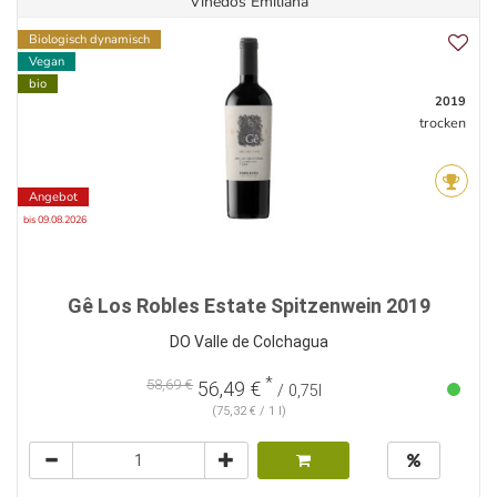
Vinedos Emiliana
Biologisch dynamisch
Vegan
bio
2019
trocken
Angebot
bis 09.08.2026
Gê Los Robles Estate Spitzenwein 2019
DO Valle de Colchagua
*
58,69 €
56,49 €
/ 0,75l
(75,32 € / 1 l)