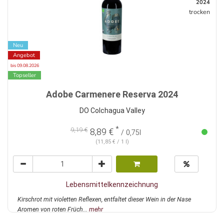
2024
trocken
Neu
Angebot
bis 09.08.2026
Topseller
Adobe Carmenere Reserva 2024
DO Colchagua Valley
*
9,19 €
8,89 €
/ 0,75l
(11,85 € / 1 l)
Lebensmittelkennzeichnung
Kirschrot mit violetten Reflexen, entfaltet dieser Wein in der Nase
Aromen von roten Früch...
mehr