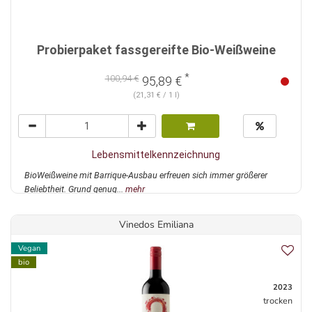
Probierpaket fassgereifte Bio-Weißweine
*
100,94 €
95,89 €
(21,31 € / 1 l)
Lebensmittelkennzeichnung
BioWeißweine mit Barrique-Ausbau erfreuen sich immer größerer
Beliebtheit. Grund genug...
mehr
Vinedos Emiliana
Vegan
bio
2023
trocken