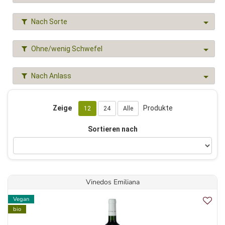
Nach Sorte
Ohne/wenig Schwefel
Nach Anlass
Zeige
Produkte
12
24
Alle
Sortieren nach
Vinedos Emiliana
Vegan
bio