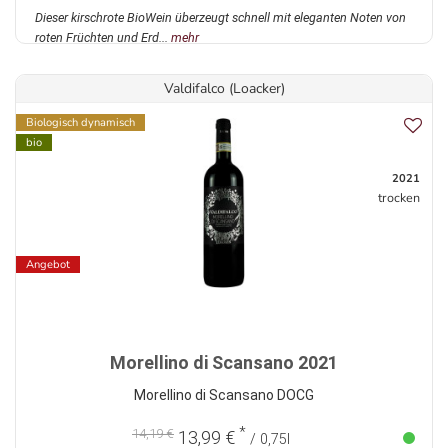
Dieser kirschrote BioWein überzeugt schnell mit eleganten Noten von
roten Früchten und Erd...
mehr
Valdifalco (Loacker)
Biologisch dynamisch
bio
2021
trocken
Angebot
Morellino di Scansano 2021
Morellino di Scansano DOCG
*
14,19 €
13,99 €
/ 0,75l