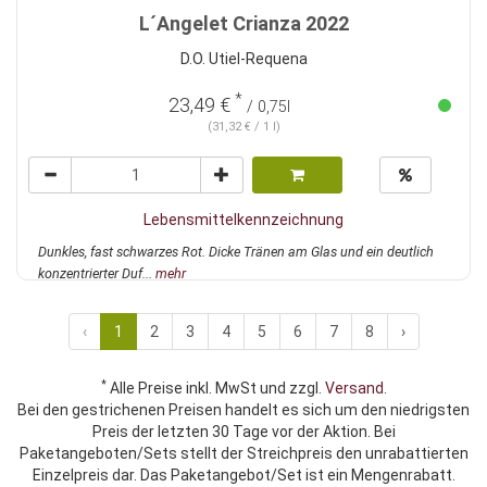
L´Angelet Crianza 2022
D.O. Utiel-Requena
*
23,49 €
/ 0,75l
(31,32 € / 1 l)
Lebensmittelkennzeichnung
Dunkles, fast schwarzes Rot. Dicke Tränen am Glas und ein deutlich
konzentrierter Duf...
mehr
‹
1
2
3
4
5
6
7
8
›
*
Alle Preise inkl. MwSt und zzgl.
Versand
.
Bei den gestrichenen Preisen handelt es sich um den niedrigsten
Preis der letzten 30 Tage vor der Aktion. Bei
Paketangeboten/Sets stellt der Streichpreis den unrabattierten
Einzelpreis dar. Das Paketangebot/Set ist ein Mengenrabatt.