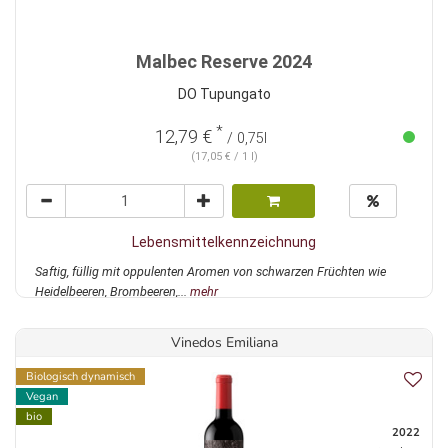
Malbec Reserve 2024
DO Tupungato
*
12,79 €
/ 0,75l
(17,05 € / 1 l)
Lebensmittelkennzeichnung
Saftig, füllig mit oppulenten Aromen von schwarzen Früchten wie
Heidelbeeren, Brombeeren,...
mehr
Vinedos Emiliana
Biologisch dynamisch
Vegan
bio
2022