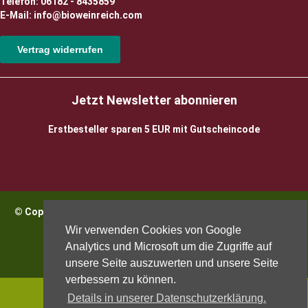
Telefon: 06182 - 8435859
E-Mail: info@bioweinreich.com
Vertrag widerrufen
Jetzt Newsletter abonnieren
Erstbesteller sparen 5 EUR mit Gutscheincode
© Copyright 2026 BioWeinReich. Alle Rechte vorbehalten |
Impressum
Wir verwenden Cookies von Google
Analytics und Microsoft um die Zugriffe auf
unsere Seite auszuwerten und unsere Seite
verbessern zu können.
Details in unserer Datenschutzerklärung.