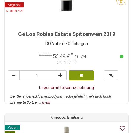
Angebot
bis 09.08.2026
Gê Los Robles Estate Spitzenwein 2019
DO Valle de Colchagua
*
58,69 €
56,49 €
/ 0,75l
(75,32 € / 1 l)
Lebensmittelkennzeichnung
Der Gê ist der exklusive, biodynamische jährlich mehrfach hoch
prämierte Spitzen...
mehr
Vinedos Emiliana
Vegan