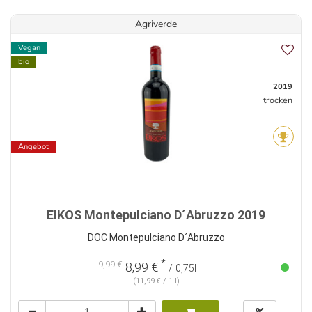
Agriverde
Vegan
bio
2019
trocken
Angebot
EIKOS Montepulciano D´Abruzzo 2019
DOC Montepulciano D´Abruzzo
*
9,99 €
8,99 €
/ 0,75l
(11,99 € / 1 l)