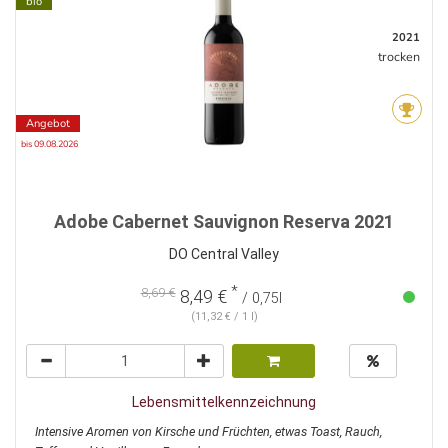
bio
2021
trocken
Angebot
bis 09.08.2026
Adobe Cabernet Sauvignon Reserva 2021
DO Central Valley
*
8,69 €
8,49 €
/ 0,75l
(11,32 € / 1 l)
Lebensmittelkennzeichnung
Intensive Aromen von Kirsche und Früchten, etwas Toast, Rauch,