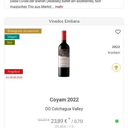
Diese Cuvée der Bienen (Abeilles) bietet ein exzellentes, fast
magisches Trio aus Merlot,...
mehr
Vinedos Emiliana
Biologisch dynamisch
Vegan
bio
2022
trocken
Angebot
bis 09.08.2026
Coyam 2022
DO Colchagua Valley
*
24,49 €
23,89 €
/ 0,75l
(31,85 € / 1 l)