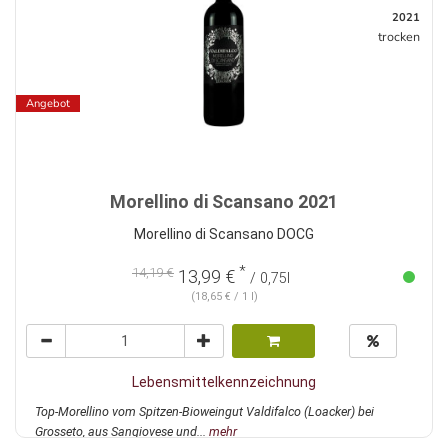
2021
trocken
Angebot
Morellino di Scansano 2021
Morellino di Scansano DOCG
*
14,19 €
13,99 €
/ 0,75l
(18,65 € / 1 l)
Lebensmittelkennzeichnung
Top-Morellino vom Spitzen-Bioweingut Valdifalco (Loacker) bei
Grosseto, aus Sangiovese und...
mehr