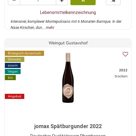
Lebensmittelkennzeichnung
Intensiver, komplexer Montepulciano mit 6 Monaten Barrique. In der
Nase Kirschen, dun...
mehr
Weingut Gustavshof
Biologisch dynamisch
Demeter
ecovin
2022
Vegan
trocken
bio
Angebot
jomax Spätburgunder 2022