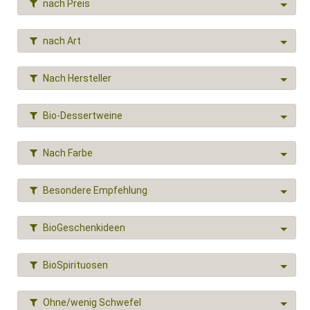
nach Preis
nach Art
Nach Hersteller
Bio-Dessertweine
Nach Farbe
Besondere Empfehlung
BioGeschenkideen
BioSpirituosen
Ohne/wenig Schwefel