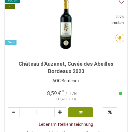
Vegan
bio
2023
trocken
Neu
Château d'Auzanet, Cuvée des Abeilles
Bordeaux 2023
AOC Bordeaux
*
8,59 €
/ 0,75l
(11,45 € / 1 l)
Lebensmittelkennzeichnung