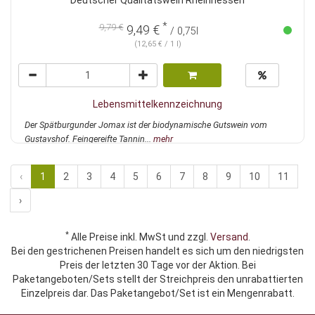
Deutscher Qualitätswein Rheinhessen
*
9,79 €
9,49 €
/ 0,75l
(12,65 € / 1 l)
Lebensmittelkennzeichnung
Der Spätburgunder Jomax ist der biodynamische Gutswein vom
Gustavshof. Feingereifte Tannin...
mehr
‹
1
2
3
4
5
6
7
8
9
10
11
›
*
Alle Preise inkl. MwSt und zzgl.
Versand
.
Bei den gestrichenen Preisen handelt es sich um den niedrigsten
Preis der letzten 30 Tage vor der Aktion. Bei
Paketangeboten/Sets stellt der Streichpreis den unrabattierten
Einzelpreis dar. Das Paketangebot/Set ist ein Mengenrabatt.