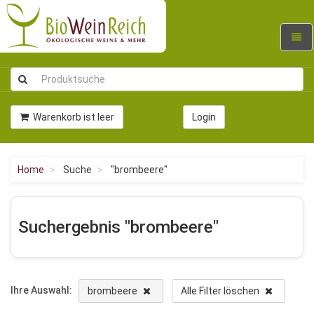
Navig
umsc
Warenkorb ist leer
Login
Home
Suche
"brombeere"
Suchergebnis "brombeere"
Ihre Auswahl:
brombeere
Alle Filter löschen