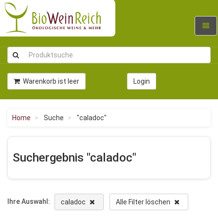
Navig
umsc
Warenkorb ist leer
Login
Home
Suche
"caladoc"
Suchergebnis "caladoc"
Ihre Auswahl:
caladoc
Alle Filter löschen