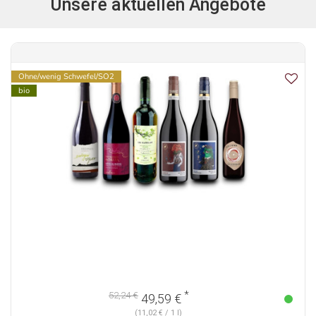
Unsere aktuellen Angebote
Ohne/wenig Schwefel/SO2
bio
*
52,24 €
49,59 €
(11,02 € / 1 l)