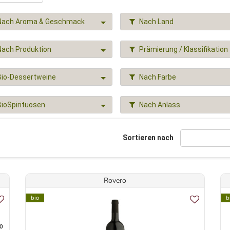
Nach Aroma & Geschmack
Nach Land
Nach Produktion
Prämierung / Klassifikation
Bio-Dessertweine
Nach Farbe
BioSpirituosen
Nach Anlass
Sortieren nach
Rovero
bio
b
0