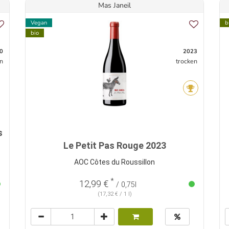
Mas Janeil
Vegan
b
bio
0
2023
n
trocken
s
Le Petit Pas Rouge 2023
AOC Côtes du Roussillon
*
12,99 €
/ 0,75l
(17,32 € / 1 l)