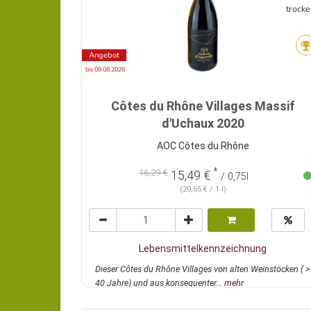
trocke
Angebot
bis 09.08.2026
Côtes du Rhône Villages Massif
d'Uchaux 2020
AOC Côtes du Rhône
*
16,29 €
15,49 €
/ 0,75l
(20,65 € / 1 l)
Lebensmittelkennzeichnung
Dieser Côtes du Rhône Villages von alten Weinstöcken ( >
40 Jahre) und aus konsequenter...
mehr