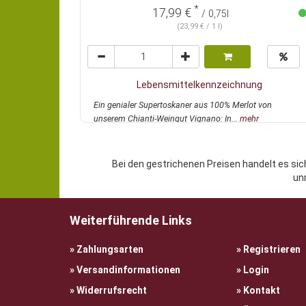
*
17,99 €
/ 0,75l
(23,99 € / 1 l)
Lebensmittelkennzeichnung
Ein genialer Supertoskaner aus 100% Merlot von
unserem Chianti-Weingut Vignano: In...
mehr
Bei den gestrichenen Preisen handelt es sic
un
Weiterführende Links
Zahlungsarten
Registrieren
Versandinformationen
Login
Widerrufsrecht
Kontakt