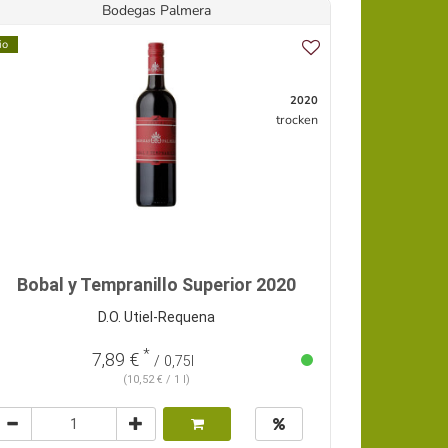
Bodegas Palmera
io
2020
trocken
Bobal y Tempranillo Superior 2020
D.O. Utiel-Requena
*
7,89 €
/ 0,75l
(10,52 € / 1 l)