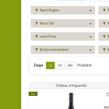
Nach Region
Nach Stil
nach Preis
BioGeschenkideen
Zeige
Produkte
12
24
Alle
Château d'Aigueville
bio
202