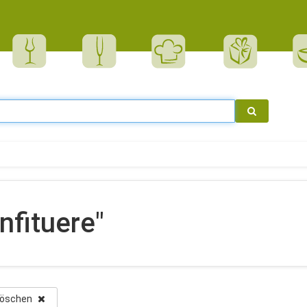
nfituere"
r löschen