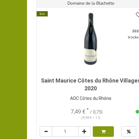
Domaine de la Blachette
bio
202
trocke
Saint Maurice Côtes du Rhône Village
2020
AOC Côtes du Rhône
*
7,49 €
/ 0,75l
(9,99 € / 1 l)