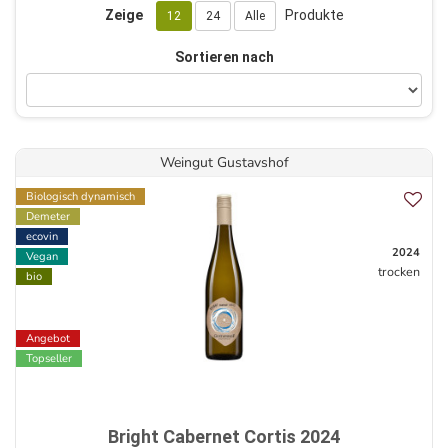
Zeige
Produkte
12
24
Alle
Sortieren nach
Weingut Gustavshof
Biologisch dynamisch
Demeter
ecovin
2024
Vegan
trocken
bio
Angebot
Topseller
Bright Cabernet Cortis 2024