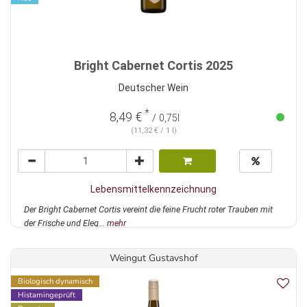
Bright Cabernet Cortis 2025
Deutscher Wein
*
8,49 €
/ 0,75l
(11,32 € / 1 l)
Lebensmittelkennzeichnung
Der Bright Cabernet Cortis vereint die feine Frucht roter Trauben mit
der Frische und Eleg...
mehr
Weingut Gustavshof
Biologisch dynamisch
Histamingeprüft