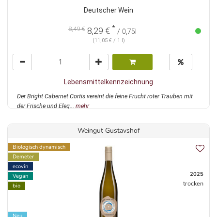
Deutscher Wein
*
8,49 €
8,29 €
/ 0,75l
(11,05 € / 1 l)
Lebensmittelkennzeichnung
Der Bright Cabernet Cortis vereint die feine Frucht roter Trauben mit
der Frische und Eleg...
mehr
Weingut Gustavshof
Biologisch dynamisch
Demeter
ecovin
2025
Vegan
trocken
bio
Neu