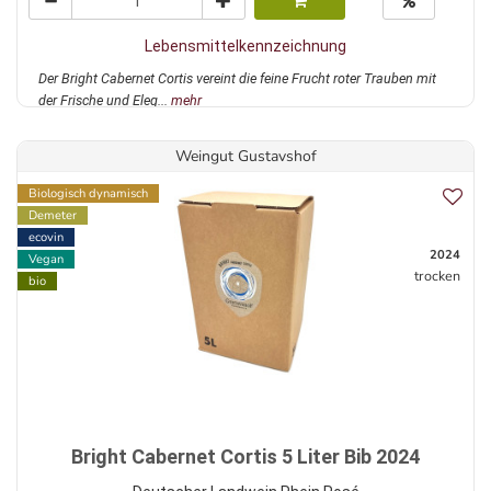
Lebensmittelkennzeichnung
Der Bright Cabernet Cortis vereint die feine Frucht roter Trauben mit
der Frische und Eleg...
mehr
Weingut Gustavshof
Biologisch dynamisch
Demeter
ecovin
2024
Vegan
trocken
bio
Bright Cabernet Cortis 5 Liter Bib 2024