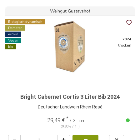
Weingut Gustavshof
Biologisch dynamisch
Demeter
ecovin
2024
Vegan
trocken
bio
Bright Cabernet Cortis 3 Liter Bib 2024
Deutscher Landwein Rhein Rosé
*
29,49 €
/ 3 Liter
(9,83 € / 1 l)