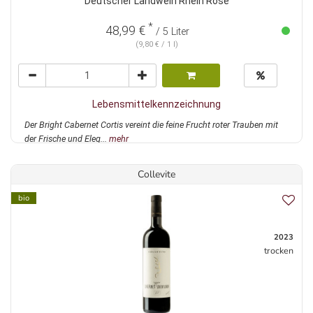
Deutscher Landwein Rhein Rosé
*
48,99 €
/ 5 Liter
(9,80 € / 1 l)
Lebensmittelkennzeichnung
Der Bright Cabernet Cortis vereint die feine Frucht roter Trauben mit
der Frische und Eleg...
mehr
Collevite
bio
2023
trocken