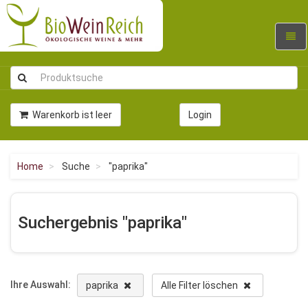
Navig
umsc
Warenkorb ist leer
Login
Home
Suche
"paprika"
Suchergebnis "paprika"
Ihre Auswahl:
paprika
Alle Filter löschen