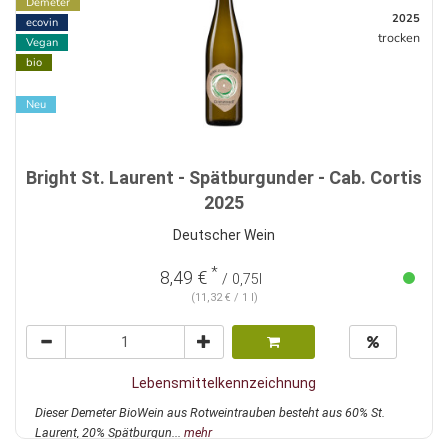
Demeter
2025
ecovin
trocken
Vegan
bio
Neu
Bright St. Laurent - Spätburgunder - Cab. Cortis
2025
Deutscher Wein
*
8,49 €
/ 0,75l
(11,32 € / 1 l)
Lebensmittelkennzeichnung
Dieser Demeter BioWein aus Rotweintrauben besteht aus 60% St.
Laurent, 20% Spätburgun...
mehr