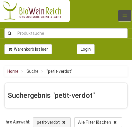
Navig
umsc
Warenkorb ist leer
Login
Home
Suche
"petit-verdot"
Suchergebnis "petit-verdot"
Ihre Auswahl:
petit-verdot
Alle Filter löschen