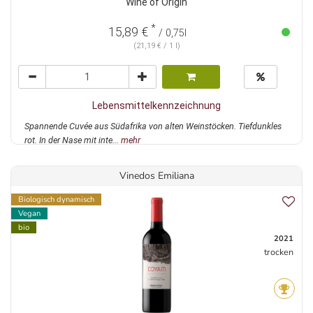
Wine of Origin
*
15,89 €
/ 0,75l
(21,19 € / 1 l)
Lebensmittelkennzeichnung
Spannende Cuvée aus Südafrika von alten Weinstöcken. Tiefdunkles
rot. In der Nase mit inte...
mehr
Vinedos Emiliana
Biologisch dynamisch
Vegan
bio
2021
trocken