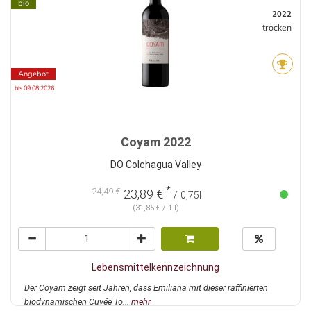
bio
2022
trocken
Angebot
bis 09.08.2026
Coyam 2022
DO Colchagua Valley
*
24,49 €
23,89 €
/ 0,75l
(31,85 € / 1 l)
Lebensmittelkennzeichnung
Der Coyam zeigt seit Jahren, dass Emiliana mit dieser raffinierten
biodynamischen Cuvée To...
mehr