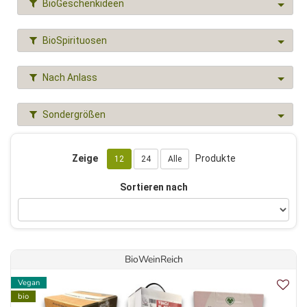
BioGeschenkideen
BioSpirituosen
Nach Anlass
Sondergrößen
Zeige
Produkte
12
24
Alle
Sortieren nach
BioWeinReich
Vegan
bio