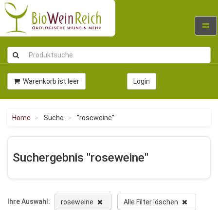
Navig
umsc
Warenkorb ist leer
Login
Home
Suche
"roseweine"
Suchergebnis "roseweine"
Ihre Auswahl:
roseweine
Alle Filter löschen