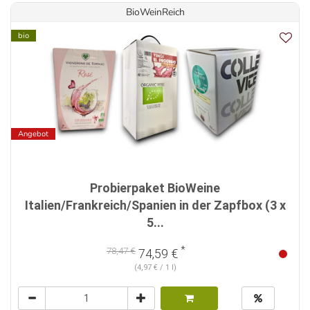
BioWeinReich
bio
Angebot
Probierpaket BioWeine
Italien/Frankreich/Spanien in der Zapfbox (3 x
5...
*
78,47 €
74,59 €
(4,97 € / 1 l)