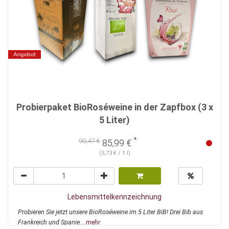
Angebot
Probierpaket BioRoséweine in der Zapfbox (3 x
5 Liter)
*
90,47 €
85,99 €
(5,73 € / 1 l)
Lebensmittelkennzeichnung
Probieren Sie jetzt unsere BioRoséweine im 5 Liter BiB! Drei Bib aus
Frankreich und Spanie...
mehr