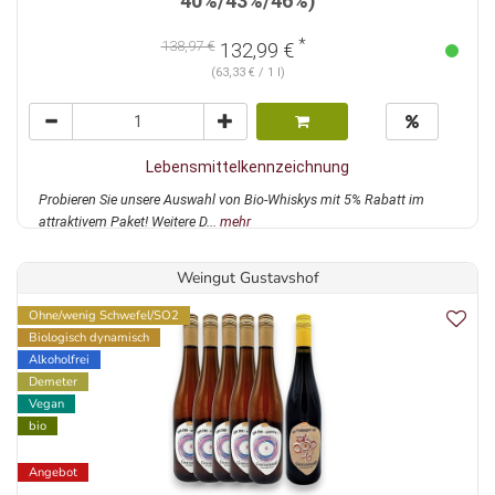
40%/43%/46%)
*
138,97 €
132,99 €
(63,33 € / 1 l)
Lebensmittelkennzeichnung
Probieren Sie unsere Auswahl von Bio-Whiskys mit 5% Rabatt im
attraktivem Paket! Weitere D...
mehr
Weingut Gustavshof
Ohne/wenig Schwefel/SO2
Biologisch dynamisch
Alkoholfrei
Demeter
Vegan
bio
Angebot