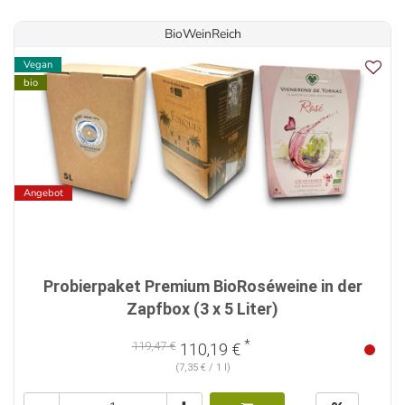
BioWeinReich
Vegan
bio
Angebot
Probierpaket Premium BioRoséweine in der
Zapfbox (3 x 5 Liter)
*
119,47 €
110,19 €
(7,35 € / 1 l)