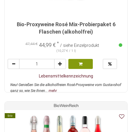
Bio-Proxyweine Rosé Mix-Probierpaket 6
Flaschen (alkoholfrei)
*
47,44 €
44,99 €
/ siehe Einzelprodukt
(10,27 € / 1 l)
Lebensmittelkennzeichnung
Neu! Genießen Sie die alkoholfreien Rosé-Proxyweine vom Gustavshof
ganz so, wie Sie ihnen...
mehr
BioWeinReich
bio