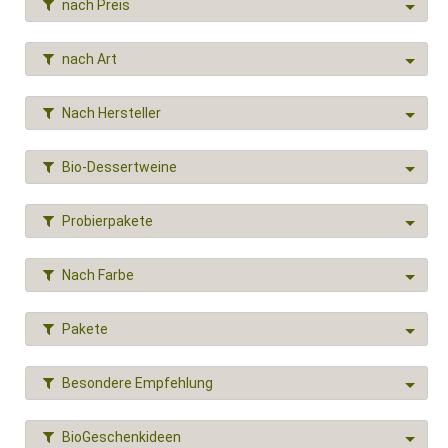
nach Preis
nach Art
Nach Hersteller
Bio-Dessertweine
Probierpakete
Nach Farbe
Pakete
Besondere Empfehlung
BioGeschenkideen