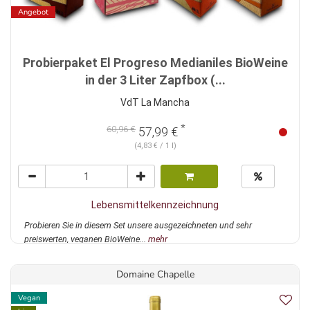
Angebot
Probierpaket El Progreso Medianiles BioWeine
in der 3 Liter Zapfbox (...
VdT La Mancha
*
60,96 €
57,99 €
(4,83 € / 1 l)
Lebensmittelkennzeichnung
Probieren Sie in diesem Set unsere ausgezeichneten und sehr
preiswerten, veganen BioWeine...
mehr
Domaine Chapelle
Vegan