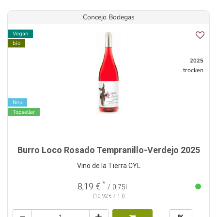
Concejo Bodegas
Vegan
bio
2025
trocken
Neu
Topseller
Burro Loco Rosado Tempranillo-Verdejo 2025
Vino de la Tierra CYL
*
8,19 €
/ 0,75l
(10,92 € / 1 l)