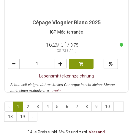
Cépage Viognier Blanc 2025
IGP Méditerranée
*
16,29 €
/ 0,75l
(21,72 € / 1 l)
Lebensmittelkennzeichnung
Schon seit einigen Jahren kreiiert Canorgue in sehr kleiner Menge
auch einen exklusiven, a...
mehr
‹
1
2
3
4
5
6
7
8
9
10
...
18
19
›
*
Alle Preise inkl. MwSt und zzgl.
Versand
.