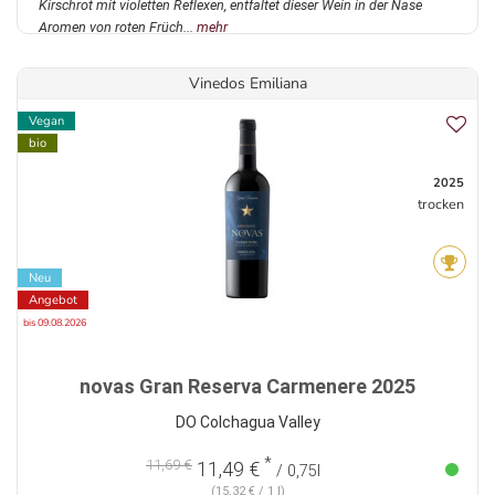
Kirschrot mit violetten Reflexen, entfaltet dieser Wein in der Nase
Aromen von roten Früch...
mehr
Vinedos Emiliana
Vegan
bio
2025
trocken
Neu
Angebot
bis 09.08.2026
novas Gran Reserva Carmenere 2025
DO Colchagua Valley
*
11,69 €
11,49 €
/ 0,75l
(15,32 € / 1 l)