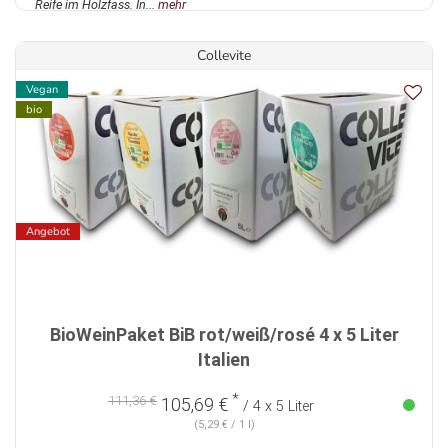
Reife im Holzfass. In...
mehr
Collevite
Vegan
bio
Angebot
BioWeinPaket BiB rot/weiß/rosé 4 x 5 Liter
Italien
*
111,36 €
105,69 €
/ 4 x 5 Liter
(5,29 € / 1 l)