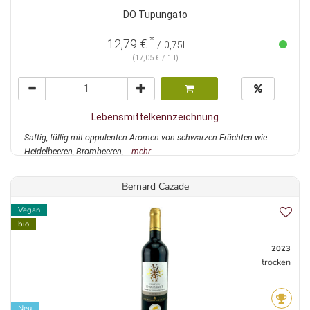
DO Tupungato
*
12,79 €
/ 0,75l
(17,05 € / 1 l)
Lebensmittelkennzeichnung
Saftig, füllig mit oppulenten Aromen von schwarzen Früchten wie
Heidelbeeren, Brombeeren,...
mehr
Bernard Cazade
Vegan
bio
2023
trocken
Neu