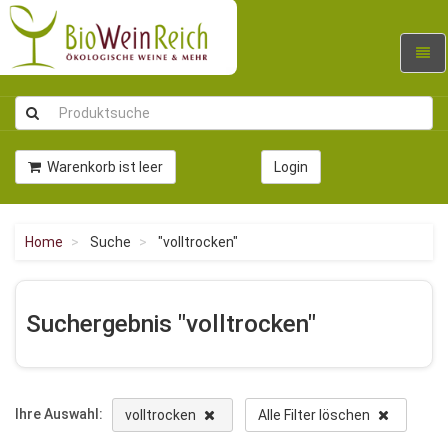
Navig
umsc
Warenkorb ist leer
Login
Home
Suche
"volltrocken"
Suchergebnis "volltrocken"
Ihre Auswahl:
volltrocken
Alle Filter löschen