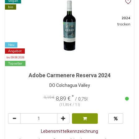
Vegan
bio
2024
trocken
Neu
Angebot
bis 09.08.2026
Topseller
Adobe Carmenere Reserva 2024
DO Colchagua Valley
*
9,19 €
8,89 €
/ 0,75l
(11,85 € / 1 l)
Lebensmittelkennzeichnung