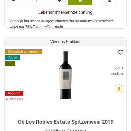
Lebensmittelkennzeichnung
Concejo hat seinen ausgezeichneten Bio-Rosado weiter verfeinert.
Jetzt mit 75% Tempranillo...
mehr
Vinedos Emiliana
Biologisch dynamisch
Vegan
bio
2019
trocken
Angebot
bis 09.08.2026
Gê Los Robles Estate Spitzenwein 2019