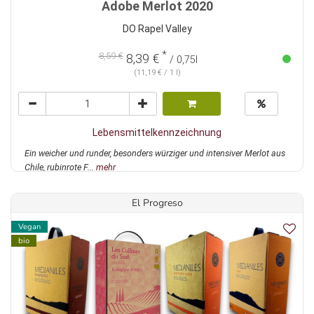
Adobe Merlot 2020
DO Rapel Valley
*
8,59 €
8,39 €
/ 0,75l
(11,19 € / 1 l)
Lebensmittelkennzeichnung
Ein weicher und runder, besonders würziger und intensiver Merlot aus
Chile, rubinrote F...
mehr
El Progreso
Vegan
bio