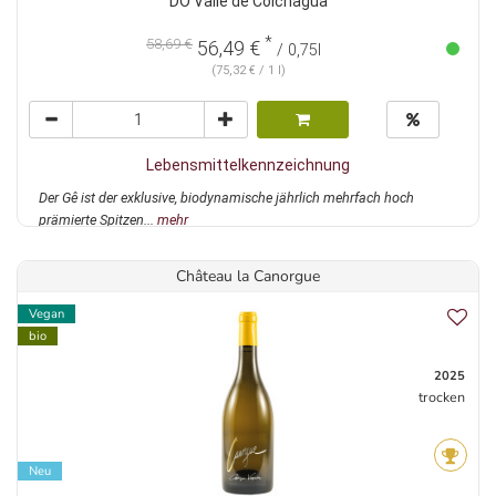
DO Valle de Colchagua
*
58,69 €
56,49 €
/ 0,75l
(75,32 € / 1 l)
Lebensmittelkennzeichnung
Der Gê ist der exklusive, biodynamische jährlich mehrfach hoch
prämierte Spitzen...
mehr
Château la Canorgue
Vegan
bio
2025
trocken
Neu