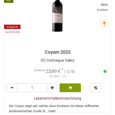
bio
2022
trocken
Angebot
bis 09.08.2026
Coyam 2022
DO Colchagua Valley
*
24,49 €
23,89 €
/ 0,75l
(31,85 € / 1 l)
Lebensmittelkennzeichnung
Der Coyam zeigt seit Jahren, dass Emiliana mit dieser raffinierten
biodynamischen Cuvée To...
mehr