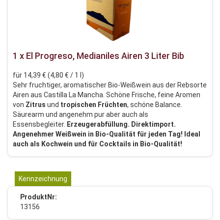
1 x El Progreso, Medianiles Airen 3 Liter Bib
für 14,39 € (4,80 € / 1 l)
Sehr fruchtiger, aromatischer Bio-Weißwein aus der Rebsorte
Airen aus Castilla La Mancha. Schöne Frische, feine Aromen
von
Zitrus
und
tropischen
Früchten
, schöne Balance.
Säurearm und angenehm pur aber auch als
Essensbegleiter.
Erzeugerabfüllung. Direktimport.
Angenehmer Weißwein in Bio-Qualität für jeden Tag! Ideal
auch als Kochwein und für Cocktails in Bio-Qualität!
Kennzeichnung
ProduktNr:
13156