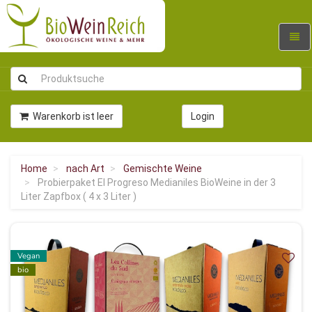
Navig
umsc
Warenkorb ist leer
Login
Home
nach Art
Gemischte Weine
Probierpaket El Progreso Medianiles BioWeine in der 3
Liter Zapfbox ( 4 x 3 Liter )
Vegan
bio