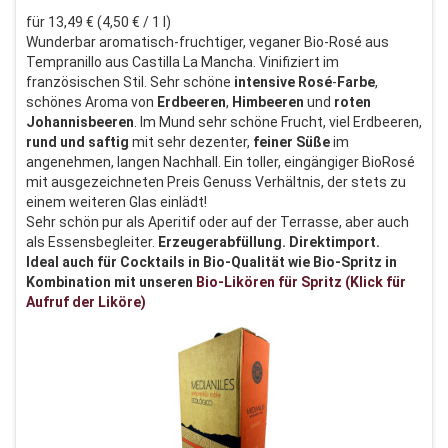
für 13,49 € (4,50 € / 1 l)
Wunderbar aromatisch-fruchtiger, veganer Bio-Rosé aus
Tempranillo aus Castilla La Mancha. Vinifiziert im
französischen Stil. Sehr schöne
intensive
Rosé
-
Farbe
,
schönes Aroma von
Erdbeeren
,
Himbeeren
und
roten
Johannisbeeren
. Im Mund sehr schöne Frucht, viel Erdbeeren,
rund
und
saftig
mit sehr dezenter,
feiner
Süße
im
angenehmen, langen Nachhall. Ein toller, eingängiger BioRosé
mit ausgezeichneten Preis Genuss Verhältnis, der stets zu
einem weiteren Glas einlädt!
Sehr schön pur als Aperitif oder auf der Terrasse, aber auch
als Essensbegleiter.
Erzeugerabfüllung. Direktimport.
Ideal auch für Cocktails in Bio-Qualität wie Bio-Spritz in
Kombination mit unseren
Bio-Likören für Spritz (Klick für
Aufruf der Liköre)