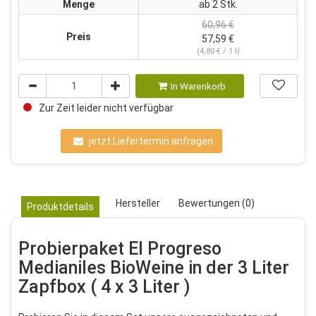
Menge
ab 2 Stk.
60,96 €
Preis
57,59 €
(4,80 € / 1 l)
In Warenkorb
Zur Zeit leider nicht verfügbar
jetzt Liefertermin anfragen
Hersteller
Bewertungen (0)
Produktdetails
Probierpaket El Progreso
Medianiles BioWeine in der 3 Liter
Zapfbox ( 4 x 3 Liter )