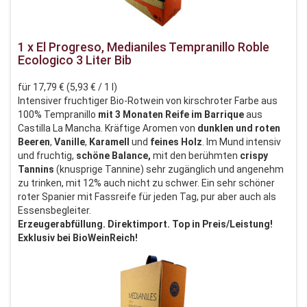
1 x El Progreso, Medianiles Tempranillo Roble
Ecologico 3 Liter Bib
für 17,79 € (5,93 € / 1 l)
Intensiver fruchtiger Bio-Rotwein von kirschroter Farbe aus
100% Tempranillo
mit 3 Monaten Reife im Barrique
aus
Castilla La Mancha. Kräftige Aromen von
dunklen und roten
Beeren
,
Vanille
,
Karamell
und
feines Holz
. Im Mund intensiv
und fruchtig,
schöne Balance,
mit den berühmten
crispy
Tannins
(knusprige Tannine) sehr zugänglich und angenehm
zu trinken, mit 12% auch nicht zu schwer. Ein sehr schöner
roter Spanier mit Fassreife für jeden Tag, pur aber auch als
Essensbegleiter.
Erzeugerabfüllung. Direktimport. Top in Preis/Leistung!
Exklusiv bei BioWeinReich!