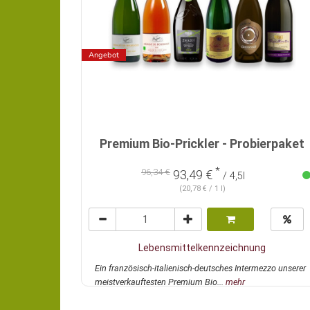
Angebot
Premium Bio-Prickler - Probierpaket
*
96,34 €
93,49 €
/ 4,5l
(20,78 € / 1 l)
Lebensmittelkennzeichnung
Ein französisch-italienisch-deutsches Intermezzo unserer
meistverkauftesten Premium Bio...
mehr