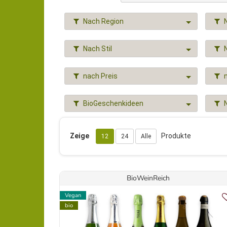
Nach Region
Nach Stil
nach Preis
BioGeschenkideen
Zeige
Produkte
12
24
Alle
BioWeinReich
Vegan
bio