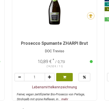
V
b
T
Prosecco Spumante ZHARPI Brut
DOC Treviso
*
10,89 €
/ 0,75l
(14,52 € / 1 l)
Lebensmittelkennzeichnung
Feiner, vegan zertifizierter Bio-Prosecco von Perlage,
Strohgelb mit grüne Reflexen, in...
mehr