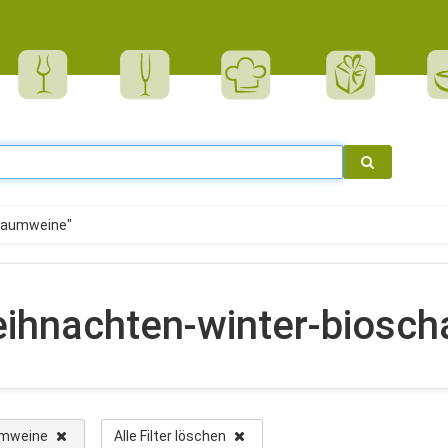
haumweine"
eihnachten-winter-biosc
umweine
Alle Filter löschen