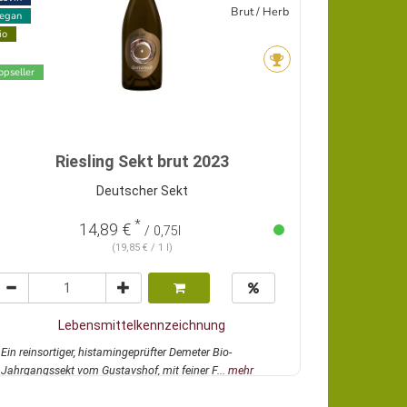
Brut / Herb
egan
io
opseller
Riesling Sekt brut 2023
Deutscher Sekt
*
14,89 €
/ 0,75l
(19,85 € / 1 l)
Lebensmittelkennzeichnung
Ein reinsortiger, histamingeprüfter Demeter Bio-
Jahrgangssekt vom Gustavshof, mit feiner F...
mehr