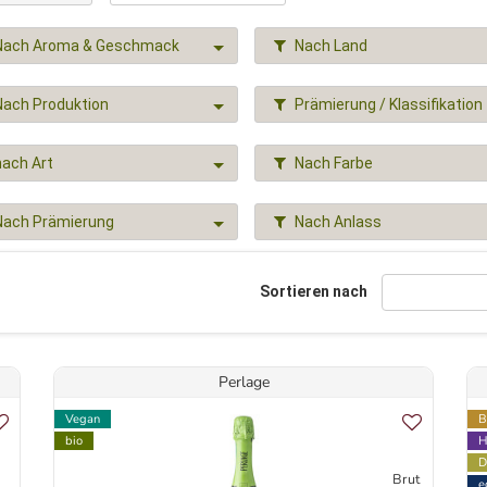
Nach Aroma & Geschmack
Nach Land
Nach Produktion
Prämierung / Klassifikation
nach Art
Nach Farbe
Nach Prämierung
Nach Anlass
Sortieren nach
Perlage
Vegan
B
bio
H
D
Brut
e