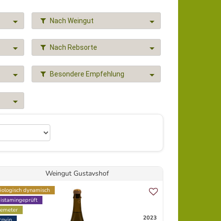
Nach Weingut
Nach Rebsorte
Besondere Empfehlung
Weingut Gustavshof
iologisch dynamisch
istamingeprüft
emeter
2023
covin