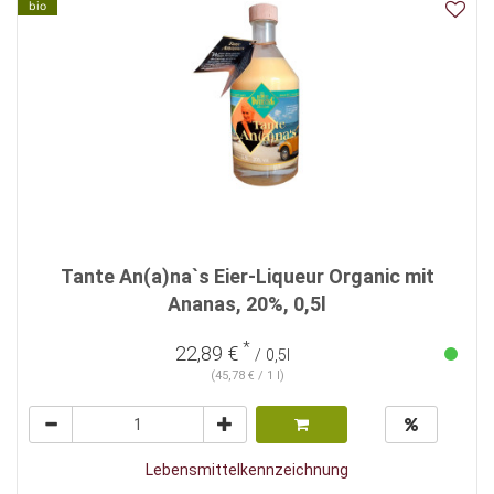
bio
Tante An(a)na`s Eier-Liqueur Organic mit
Ananas, 20%, 0,5l
*
22,89 €
/ 0,5l
(45,78 € / 1 l)
Lebensmittelkennzeichnung