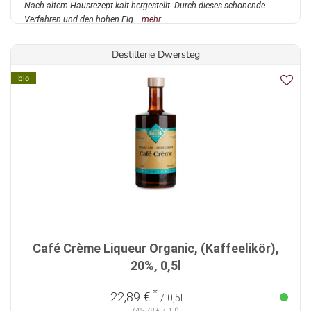
Nach altem Hausrezept kalt hergestellt. Durch dieses schonende
Verfahren und den hohen Eig...
mehr
Destillerie Dwersteg
bio
Café Crème Liqueur Organic, (Kaffeelikör),
20%, 0,5l
*
22,89 €
/ 0,5l
(45,78 € / 1 l)