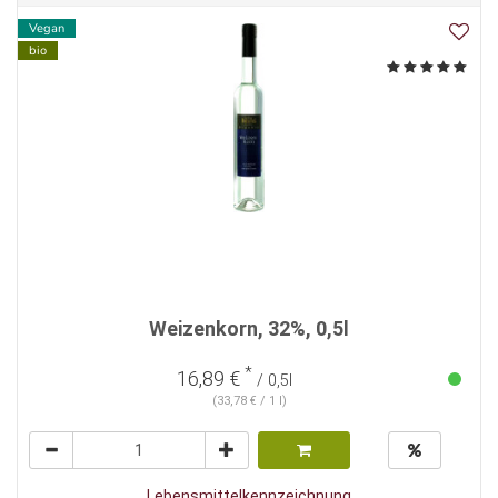
Vegan
bio
Weizenkorn, 32%, 0,5l
*
16,89 €
/ 0,5l
(33,78 € / 1 l)
Lebensmittelkennzeichnung