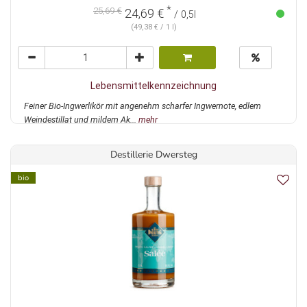
*
25,69 €
24,69 €
/ 0,5l
(49,38 € / 1 l)
Lebensmittelkennzeichnung
Feiner Bio-Ingwerlikör mit angenehm scharfer Ingwernote, edlem
Weindestillat und mildem Ak...
mehr
Destillerie Dwersteg
bio