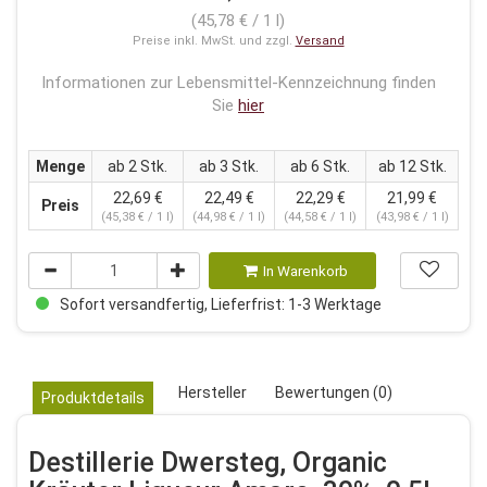
(45,78 € / 1 l)
Preise inkl. MwSt. und zzgl.
Versand
Informationen zur Lebensmittel-Kennzeichnung finden
Sie
hier
Menge
ab 2 Stk.
ab 3 Stk.
ab 6 Stk.
ab 12 Stk.
22,69 €
22,49 €
22,29 €
21,99 €
Preis
(45,38 € / 1 l)
(44,98 € / 1 l)
(44,58 € / 1 l)
(43,98 € / 1 l)
In Warenkorb
Sofort versandfertig, Lieferfrist: 1-3 Werktage
Hersteller
Bewertungen (0)
Produktdetails
Destillerie Dwersteg, Organic