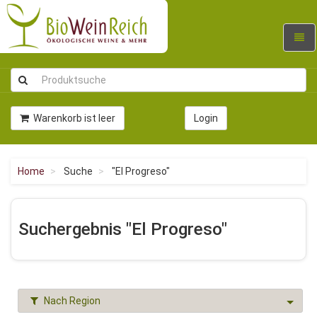
Navig
umsc
Warenkorb ist leer
Login
Home
Suche
"El Progreso"
Suchergebnis "El Progreso"
Nach Region