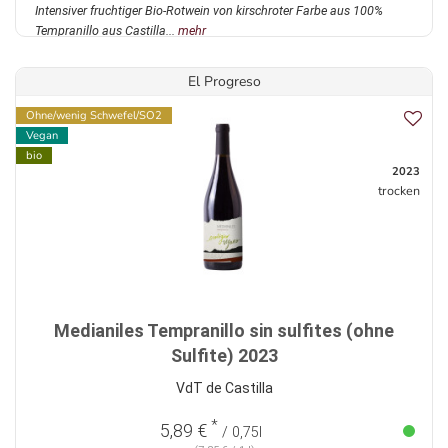
Intensiver fruchtiger Bio-Rotwein von kirschroter Farbe aus 100%
Tempranillo aus Castilla...
mehr
El Progreso
Ohne/wenig Schwefel/SO2
Vegan
bio
2023
trocken
Medianiles Tempranillo sin sulfites (ohne
Sulfite) 2023
VdT de Castilla
*
5,89 €
/ 0,75l