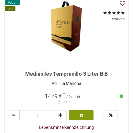
Vegan
bio
trocken
Medianiles Tempranillo 3 Liter BiB
VdT La Mancha
*
14,79 €
/ 3 Liter
(4,93 € / 1 l)
Lebensmittelkennzeichnung