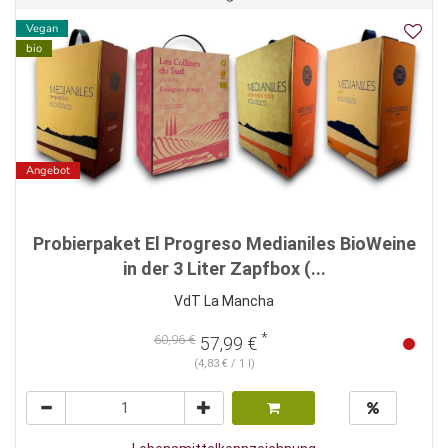
Vegan
bio
Angebot
Probierpaket El Progreso Medianiles BioWeine
in der 3 Liter Zapfbox (...
VdT La Mancha
*
60,96 €
57,99 €
(4,83 € / 1 l)