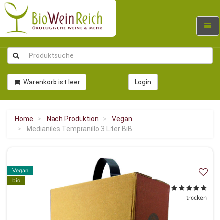
Navig
umsc
Warenkorb ist leer
Login
Home
Nach Produktion
Vegan
Medianiles Tempranillo 3 Liter BiB
Vegan
bio
trocken