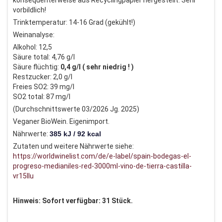
konsequenterweise aus Recyclingpapier hergestellt. Sehr
vorbildlich!
Trinktemperatur: 14-16 Grad (gekühlt!)
Weinanalyse:
Alkohol: 12,5
Säure total: 4,76 g/l
Säure flüchtig:
0,4 g/l ( sehr niedrig ! )
Restzucker: 2,0 g/l
Freies SO2: 39 mg/l
SO2 total: 87 mg/l
(Durchschnittswerte 03/2026 Jg. 2025)
Veganer BioWein. Eigenimport.
Nährwerte:
385 kJ
/
92 kcal
Zutaten und weitere Nährwerte siehe:
https://worldwinelist.com/de/e-label/spain-bodegas-el-
progreso-medianiles-red-3000ml-vino-de-tierra-castilla-
vr15Ilu
Hinweis: Sofort verfügbar: 31 Stück.