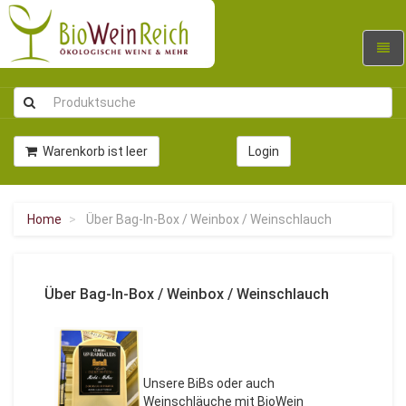
Navig
umsc
Warenkorb ist leer
Login
Home
Über Bag-In-Box / Weinbox / Weinschlauch
Über Bag-In-Box / Weinbox / Weinschlauch
Unsere BiBs oder auch
Weinschläuche mit BioWein