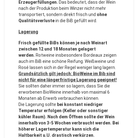
Erzeugerfüllungen.
Das bedeutet, dass der Wein
nach der Produktion beim Winzer nicht mehr
transportiert, sondern direkt frisch und
ohne
Qualitätsverluste
in die BiB gefüllt wird.
Lagerung
Frisch gefüllte BiBs können je nach Weinart
zwischen 12 und 18 Monaten gelagert
werden.
Rotweine insbesondere Bordeaux zeigen
auch im BiB eine schöne Reifung. Weißweine und
Rosé lassen sich in der Regel weniger lang lagern.
Grundsätzlich gilt jedoch: BioWeine im Bib sind
nicht für eine längerfristige Lagerung geeignet!
Sie sollten daher immer so lagern, dass Sie die
erworbenen BioWeine innerhalb von maximal 6
Monaten ab Erwerb verbrauchen können.
Die Lagerung sollte
bei konstant niedriger
Temperatur erfolgen (Keller oder sonstiger
kühler Raum). Nach dem Öffnen sollte der Wein
innerhalb von 3-5 Wochen verbraucht werden. Bei
höherer Lagertemperatur kann sich die
Haltbarkeit u.U. drastisch verkürzen.