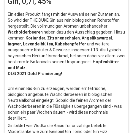
Gin, 0,7l, 45%
Ein edles Produkt fängt mit der Auswahl seiner Zutaten an.
So wird der THE DUKE Gin aus rein biologischen Rohstoffen
hergestellt. Die vollmundigen Aromen unbehandelter
Wacholderbeeren
haben dazu den Ausschlag gegeben. Hinzu
kommen
Koriander
,
Zitronenschalen
,
Angelikawurzel
,
Ingwer
,
Lavendelblüten
,
Kubebenpfeffer
und weitere
ausgesuchte Kräuter & Gewürze, insgesamt 13. Als typisch
bayerisches Herkunftsmerkmal, betonen dabei vor allem zwei
bestimmte Botanicals seinen Ursprungsort:
Hopfenblüten
und Malz.
DLG 2021 Gold Prämierung!
Um einen Bio-Gin zu erzeugen, werden erntefrische,
biologisch angebaute Wacholderbeeren in biologischen
Neutralalkohol eingelegt. Sobald die feinen Aromen der
Wacholderbeeren in die Flüssigkeit übergegangen sind - was
schon ein paar Wochen dauert - wird diese nochmals
destilliert.
Gin bildet wie Wodka die Basis für unzählige beliebte
Mixgetränke wie zum Beispiel Gin Tonic oder Gin Fizz.