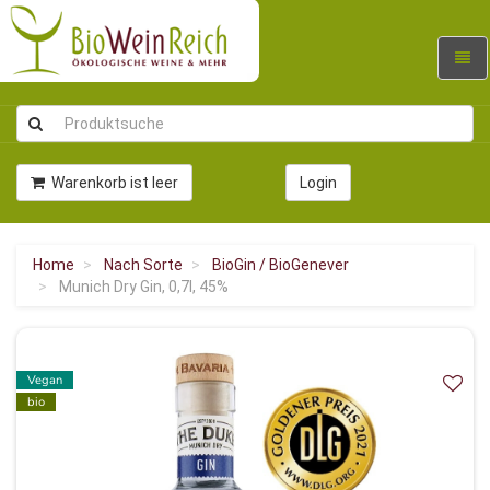
Navig
umsc
Warenkorb ist leer
Login
Home
Nach Sorte
BioGin / BioGenever
Munich Dry Gin, 0,7l, 45%
Vegan
bio