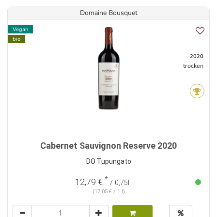
Domaine Bousquet
Vegan
bio
2020
trocken
Cabernet Sauvignon Reserve 2020
DO Tupungato
*
12,79 €
/ 0,75l
(17,05 € / 1 l)