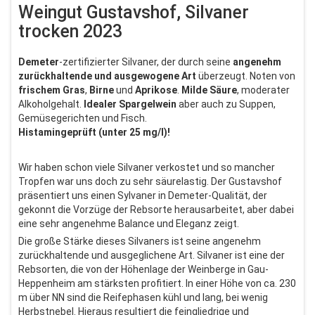
Weingut Gustavshof, Silvaner
trocken 2023
Demeter
-zertifizierter Silvaner, der durch seine
angenehm
zurückhaltende und ausgewogene Art
überzeugt. Noten von
frischem Gras
,
Birne
und
Aprikose
.
Milde Säure
, moderater
Alkoholgehalt.
Idealer Spargelwein
aber auch zu Suppen,
Gemüsegerichten und Fisch.
Histamingeprüft (unter 25 mg/l)!
Wir haben schon viele Silvaner verkostet und so mancher
Tropfen war uns doch zu sehr säurelastig. Der Gustavshof
präsentiert uns einen Sylvaner in Demeter-Qualität, der
gekonnt die Vorzüge der Rebsorte herausarbeitet, aber dabei
eine sehr angenehme Balance und Eleganz zeigt.
Die große Stärke dieses Silvaners ist seine angenehm
zurückhaltende und ausgeglichene Art. Silvaner ist eine der
Rebsorten, die von der Höhenlage der Weinberge in Gau-
Heppenheim am stärksten profitiert. In einer Höhe von ca. 230
m über NN sind die Reifephasen kühl und lang, bei wenig
Herbstnebel. Hieraus resultiert die feingliedrige und