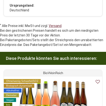
Ursprungsland:
Deutschland
*
Alle Preise inkl. MwSt und zzgl.
Versand
.
Bei den gestrichenen Preisen handelt es sich um den niedrigsten
Preis der letzten 30 Tage vor der Aktion.
Bei Paketangeboten/Sets stellt der Streichpreis den unrabattierten
Einzelpreis dar. Das Paketangebot/Set ist ein Mengenrabatt.
Diese Produkte könnten Sie auch interessieren:
BioWeinReich
Ohne/wenig Schwefel/SO2
Biologisch dynamisch
Alkoholfrei
Demeter
Vegan
bio