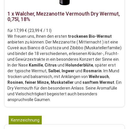
1 x Walcher, Mezzanotte Vermouth Dry Wermut,
0,75l, 18%
für 17,99 € (23,99 € / 1 l)
Wir freuen uns, Ihnen den ersten
trockenen
Bio-Wermut
anbieten zu können: Der Mezzanotte ( Mitternacht ) ist eine
Cuveè aus Bianco di Custoza und Zibibbo (Muskatellerfamilie)
und bindet die 18 verschiedenen, erlesenen Kräuter-, Frucht-
und Gewürzextrakte in ein besonderes Konzert der Sinne ein.
In der Nase
Kamille
,
Citrus
und
Holunderblüte
, später erst
der typische Wermut,
Salbei
,
Ingwer
und
Rosmarin
. Im Mund
trocken und balsamisch, mit Anklängen von
Weihrauch
,
Rosinen
,
feiner
Minze, Muskateller
und
sanftem
Wermut
. Ein
Dry Vermouth für den besonderen Anlass. Seine Aromafülle
und Vielschichtigkeit begeistert auch besonders
anspruchvolle Gaumen.
Kennzeichnung