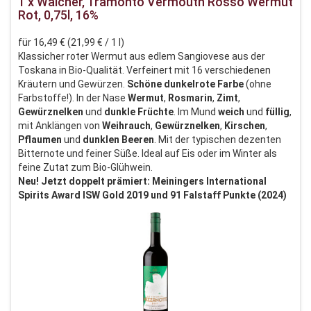
1 x Walcher, Tramonto Vermouth Rosso Wermut
Rot, 0,75l, 16%
für 16,49 € (21,99 € / 1 l)
Klassicher roter Wermut aus edlem Sangiovese aus der
Toskana in Bio-Qualität. Verfeinert mit 16 verschiedenen
Kräutern und Gewürzen.
Schöne
dunkelrote
Farbe
(ohne
Farbstoffe!). In der Nase
Wermut
,
Rosmarin
,
Zimt
,
Gewürznelken
und
dunkle
Früchte
. Im Mund
weich
und
füllig
,
mit Anklängen von
Weihrauch
,
Gewürznelken
,
Kirschen
,
Pflaumen
und
dunklen
Beeren
. Mit der typischen dezenten
Bitternote und feiner Süße. Ideal auf Eis oder im Winter als
feine Zutat zum Bio-Glühwein.
Neu! Jetzt doppelt prämiert: Meiningers International
Spirits Award ISW Gold 2019 und 91 Falstaff Punkte (2024)