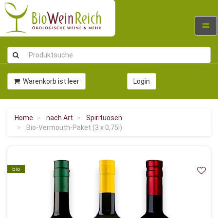
Navig
umsc
Warenkorb ist leer
Login
Home
nach Art
Spirituosen
Bio-Vermouth-Paket (3 x 0,75l)
bio