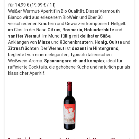
für 14,99 € (19,99 € / 1 l)
Weißer Wermut-Aperitif in Bio Qualität. Dieser Vermouth
Bianco wird aus erlesenem BioWein und über 30
verschiedenen Kräutern und Gewürzen komponiert. Hellgelb
im Glas. In der Nase
Citrus
,
Rosmarin
,
Holunderblüte
und
sanfter
Wermut
. Im Mund
füllig
mit
delikater
Süße
,
Anklängen von
Minze
und
Küchenkräutern
,
Honig
,
Quitte
und
Zitrusfrüchten
. Der
Wermut
ist
dezent
im
Hintergrund
,
begleitet von einem eleganten, typisch italienischen
Weißwein-Aroma.
Spannungsreich
und
komplex
, ideal für
raffinierte Cocktails, die gehobene Küche und natürlich pur als
klassicher Aperitif.