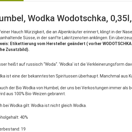
umbel, Wodka Wodotschka, 0,35l
feiner Hauch Würzigkeit, die an Alpenkräuter erinnert, klingt in der Nas
ganhaltende Süsse, in der sanfte Lakritzenoten anklingen. Ein überze
weis: Etikettierung vom Hersteller geändert ( vorher WODOTSCHKA )
ehe Zusatzbild).
ser heißt auf russisch “Woda“. 'Wodka' ist die Verkleinerungsform d
ka ist eine der bekanntesten Spirituosen überhaupt. Manchmal aus Ka
auch der Bio Wodka von Humbel, der uns bei Verkostungen immer als b
wird aus 100% Bio-Weizen gebrannt.
h bei Wodka gilt: Wodka ist nicht gleich Wodka.
oholgehalt: 40%
erbestand: 19