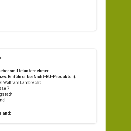
r:
Lebensmittelunternehmer
 bzw. Einführer bei Nicht-EU-Produkten):
l Wolfram Lambrecht
sse 7
gstadt
and
sland: