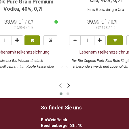
Cru, 40%, 0,7l
0% Pure Grain Premium
Vodka, 40%, 0,7l
Fins Bois, Single Cru
*
*
33,99 €
39,99 €
/ 0,7l
/ 0,7l
(48,56 € / 1 l)
(57,13 € / 1 l)
ebensmittelkennzeichnung
Lebensmittelkennzeichnu
sischer Bio-Wodka, dreifach
Der Bio-Cognac Park, Fins Bois Singl
onell gebrannt im Kupferkessel über
ist besonders weich und zugänglich.
.
mehr
Schöne Balan...
mehr
So finden Sie uns
BioWeinReich
Reichenberger Str. 10