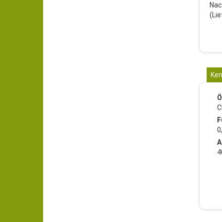
Nac
(Li
Ken
Ö
C
F
0
A
4