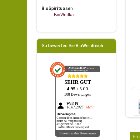
BioSpirituosen
BioWodka
So bewerten Sie BioWeinReich
AUSGEZEICHNET
.org
Kundenbewertungen
SEHR GUT
4.95
/ 5.00
308 Bewertungen
Wolf Pi
10.07.2025
Mehr
Hervorragend!
Gestern über Internet bestellt,
heute da! Verpackung
ausgezeichnet. Kann
BioWeinReich nur empfehl
Hinweis zu den Bewertungen
Pro