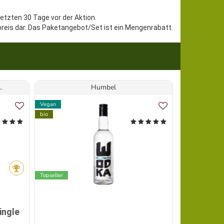
letzten 30 Tage vor der Aktion.
preis dar. Das Paketangebot/Set ist ein Mengenrabatt.
.
Humbel
Edeldes
Vegan
Vegan
bio
bio
Topseller
ingle