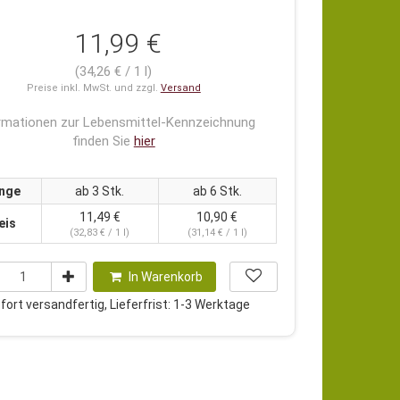
11,99 €
(34,26 € / 1 l)
Preise inkl. MwSt. und zzgl.
Versand
rmationen zur Lebensmittel-Kennzeichnung
finden Sie
hier
nge
ab 3 Stk.
ab 6 Stk.
11,49 €
10,90 €
eis
(32,83 € / 1 l)
(31,14 € / 1 l)
In Warenkorb
ort versandfertig, Lieferfrist: 1-3 Werktage