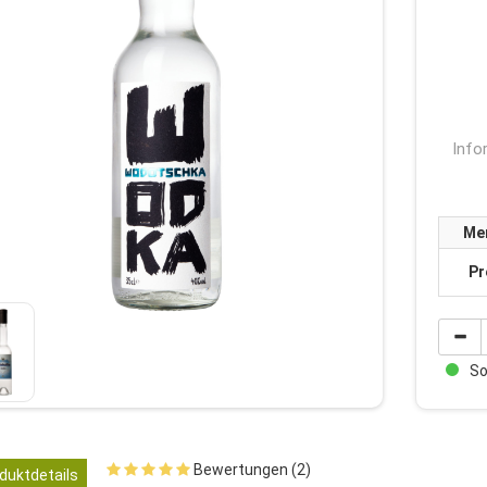
Info
Me
Pr
Sof
Bewertungen (2)
duktdetails