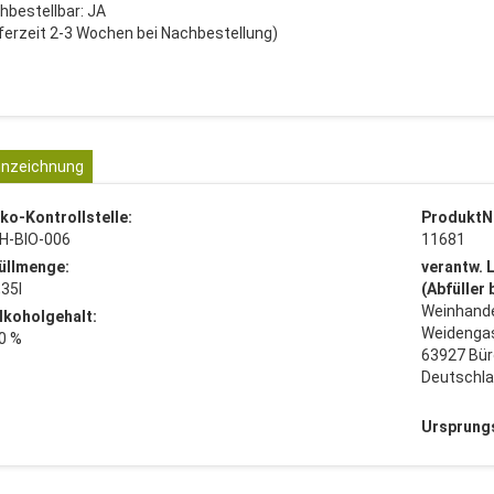
hbestellbar: JA
eferzeit 2-3 Wochen bei Nachbestellung)
nzeichnung
ko-Kontrollstelle:
ProduktN
H-BIO-006
11681
üllmenge:
verantw. 
,35l
(Abfüller
Weinhande
lkoholgehalt:
Weidenga
0 %
63927 Bür
Deutschl
Ursprung