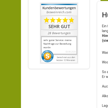
H
Ein 
lan
Hin
(si
Was
Wod
So 
Er 
Auc
Alk
Lag