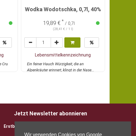
Premium
Wodka Wodotschka, 0,7l, 40%
Wodka
*
19,89 €
51
/ 0,7l
(28,41 € / 1 l)
ng
Lebensmittelkennzeichnung
Lebens
e Cru
Ein feiner Hauch Würzigkeit, die an
Der weltbest
Alpenkräuter erinnert, klingt in der Nase...
kommt aus Öst
mehr
leichten blum
Jetzt Newsletter abonnieren
Erstbesteller sparen 5 EUR mit Gutscheincode
Wir verwenden Cookies von Google