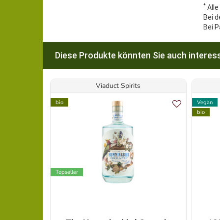
*
Alle
Bei d
Bei P
Diese Produkte könnten Sie auch interess
Viaduct Spirits
bio
Vegan
bio
Topseller