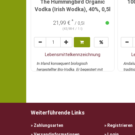
The Hummingbird Organic
10
Vodka (Irish Wodka), 40%, 0,5l
*
21,99 €
/ 0,5l
(43,98 € / 1 l)
Lebensmittelkennzeichnung
L
In Irland konsequent biologisch
Andalu
hergestellter Bio-Vodka. Er begeistert mit
traditi
zarten Aro...
mehr
Eiche..
Weiterführende Links
Zahlungsarten
Registrieren
Versandinformationen
Login