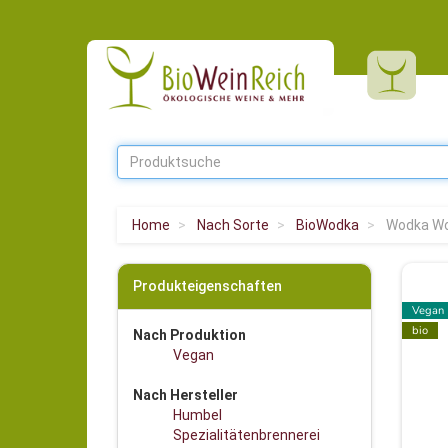
Home
Nach Sorte
BioWodka
Wodka Wo
Produkteigenschaften
Vegan
bio
Nach Produktion
Vegan
Nach Hersteller
Humbel
Spezialitätenbrennerei