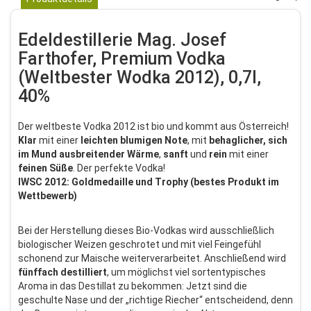
Edeldestillerie Mag. Josef
Farthofer, Premium Vodka
(Weltbester Wodka 2012), 0,7l,
40%
Der weltbeste Vodka 2012 ist bio und kommt aus Österreich!
Klar
mit einer
leichten blumigen Note
, mit
behaglicher, sich
im Mund ausbreitender Wärme
,
sanft
und
rein
mit einer
feinen Süße
. Der perfekte Vodka!
IWSC 2012: Goldmedaille und Trophy (bestes Produkt im
Wettbewerb)
Bei der Herstellung dieses Bio-Vodkas wird ausschließlich
biologischer Weizen geschrotet und mit viel Feingefühl
schonend zur Maische weiterverarbeitet. Anschließend wird
fünffach destilliert
, um möglichst viel sortentypisches
Aroma in das Destillat zu bekommen: Jetzt sind die
geschulte Nase und der „richtige Riecher“ entscheidend, denn