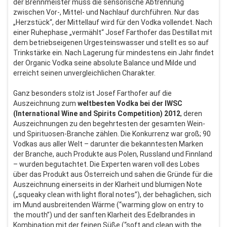
der Brennmeister muss die sensorische Abtrennung
zwischen Vor-, Mittel- und Nachlauf durchführen. Nur das
„Herzstück“, der Mittellauf wird für den Vodka vollendet. Nach
einer Ruhephase „vermählt“ Josef Farthofer das Destillat mit
dem betriebseigenen Urgesteinswasser und stellt es so auf
Trinkstärke ein. Nach Lagerung für mindestens ein Jahr findet
der Organic Vodka seine absolute Balance und Milde und
erreicht seinen unvergleichlichen Charakter.
Ganz besonders stolz ist Josef Farthofer auf die
Auszeichnung zum
weltbesten Vodka bei der IWSC
(International Wine and Spirits Competition) 2012
, deren
Auszeichnungen zu den begehrtesten der gesamten Wein-
und Spirituosen-Branche zählen. Die Konkurrenz war groß; 90
Vodkas aus aller Welt – darunter die bekanntesten Marken
der Branche, auch Produkte aus Polen, Russland und Finnland
– wurden begutachtet. Die Experten waren voll des Lobes
über das Produkt aus Österreich und sahen die Gründe für die
Auszeichnung einerseits in der Klarheit und blumigen Note
(„squeaky clean with light floral notes”), der behaglichen, sich
im Mund ausbreitenden Wärme (“warming glow on entry to
the mouth”) und der sanften Klarheit des Edelbrandes in
Kombination mit der feinen Süße (“soft and clean with the