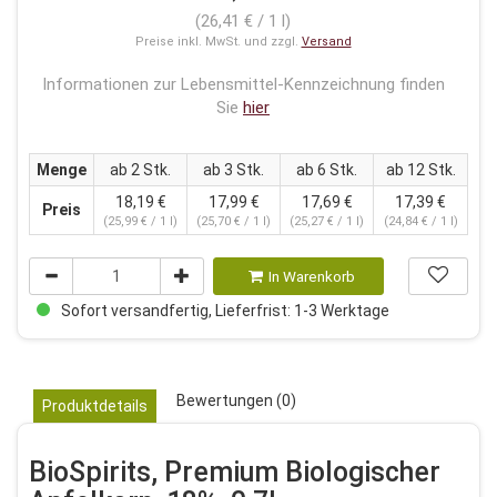
(26,41 € / 1 l)
Preise inkl. MwSt. und zzgl.
Versand
Informationen zur Lebensmittel-Kennzeichnung finden
Sie
hier
Menge
ab 2 Stk.
ab 3 Stk.
ab 6 Stk.
ab 12 Stk.
18,19 €
17,99 €
17,69 €
17,39 €
Preis
(25,99 € / 1 l)
(25,70 € / 1 l)
(25,27 € / 1 l)
(24,84 € / 1 l)
In Warenkorb
Sofort versandfertig, Lieferfrist: 1-3 Werktage
Bewertungen (0)
Produktdetails
BioSpirits, Premium Biologischer