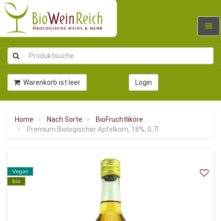
Navig
umsc
Warenkorb ist leer
Login
Home
Nach Sorte
BioFruchtliköre
Premium Biologischer Apfelkorn, 18%, 0,7l
Vegan
bio