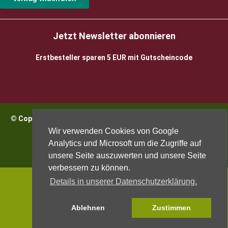
Jetzt Newsletter abonnieren
Erstbesteller sparen 5 EUR mit Gutscheincode
© Copyright 2026 BioWeinReich. Alle Rechte vorbehalten |
Impressum
Wir verwenden Cookies von Google
Analytics und Microsoft um die Zugriffe auf
unsere Seite auszuwerten und unsere Seite
verbessern zu können.
Details in unserer Datenschutzerklärung.
Ablehnen
Zustimmen