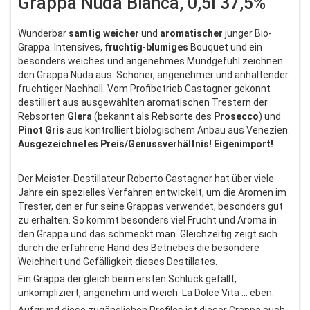
Grappa Nuda Bianca, 0,5l 37,5%
Wunderbar
samtig
weicher
und
aromatischer
junger Bio-
Grappa. Intensives,
fruchtig
-
blumiges
Bouquet und ein
besonders weiches und angenehmes Mundgefühl zeichnen
den Grappa Nuda aus. Schöner, angenehmer und anhaltender
fruchtiger Nachhall. Vom Profibetrieb Castagner gekonnt
destilliert aus ausgewählten aromatischen Trestern der
Rebsorten
Glera
(bekannt als Rebsorte des
Prosecco
) und
Pinot
Gris
aus kontrolliert biologischem Anbau aus Venezien.
Ausgezeichnetes Preis/Genussverhältnis! Eigenimport!
Der Meister-Destillateur Roberto Castagner hat über viele
Jahre ein spezielles Verfahren entwickelt, um die Aromen im
Trester, den er für seine Grappas verwendet, besonders gut
zu erhalten. So kommt besonders viel Frucht und Aroma in
den Grappa und das schmeckt man. Gleichzeitig zeigt sich
durch die erfahrene Hand des Betriebes die besondere
Weichheit und Gefälligkeit dieses Destillates.
Ein Grappa der gleich beim ersten Schluck gefällt,
unkompliziert, angenehm und weich. La Dolce Vita ... eben.