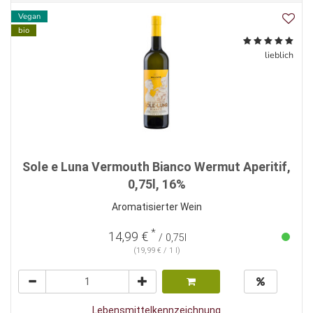
Vegan
bio
lieblich
Sole e Luna Vermouth Bianco Wermut Aperitif,
0,75l, 16%
Aromatisierter Wein
*
14,99 €
/ 0,75l
(19,99 € / 1 l)
Lebensmittelkennzeichnung