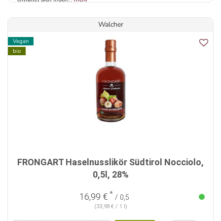
Walcher
Vegan
bio
FRONGART Haselnusslikör Südtirol Nocciolo,
0,5l, 28%
*
16,99 €
/ 0,5
(33,98 € / 1 l)