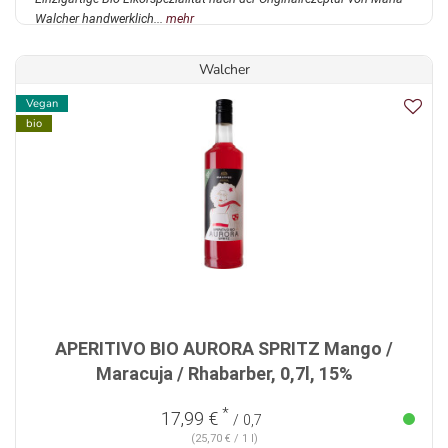
Walcher handwerklich...
mehr
Walcher
Vegan
bio
APERITIVO BIO AURORA SPRITZ Mango /
Maracuja / Rhabarber, 0,7l, 15%
*
17,99 €
/ 0,7
(25,70 € / 1 l)