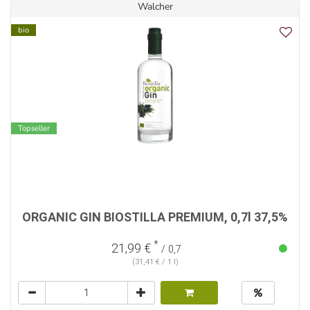
Walcher
bio
Topseller
ORGANIC GIN BIOSTILLA PREMIUM, 0,7l 37,5%
*
21,99 €
/ 0,7
(31,41 € / 1 l)