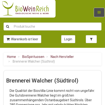
Navig
umsc
Warenkorb ist leer
Login
Home
BioSpirituosen
Nach Hersteller
Brennerei Walcher (Südtirol)
Brennerei Walcher (Südtirol)
Die Qualität der Biostilla-Linie kommt nicht von ungefähr:
Die Gutsbrennerei Walcher liegt im größten
zusammenhängenden Ostanbaugebiet Südtirols. Über
280 Sonnentage pro Jahr mit relativ kühlen Nächten