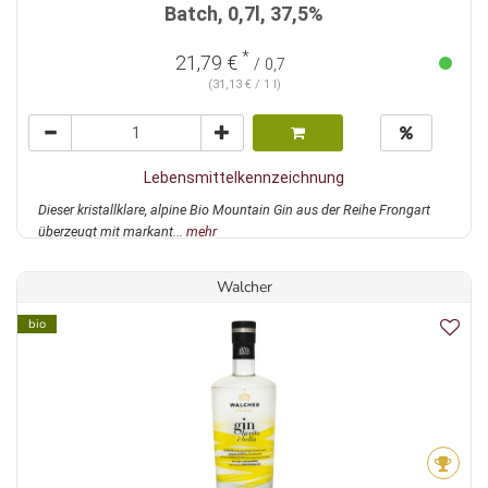
Batch, 0,7l, 37,5%
*
21,79 €
/ 0,7
(31,13 € / 1 l)
Lebensmittelkennzeichnung
Dieser kristallklare, alpine Bio Mountain Gin aus der Reihe Frongart
überzeugt mit markant...
mehr
Walcher
bio