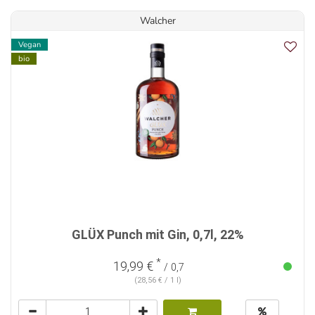
Walcher
Vegan
bio
GLÜX Punch mit Gin, 0,7l, 22%
*
19,99 €
/ 0,7
(28,56 € / 1 l)