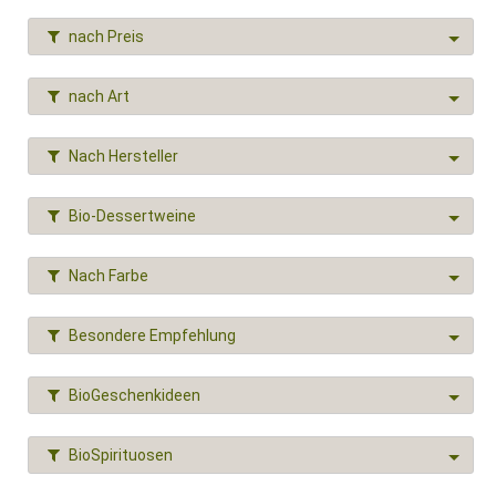
nach Preis
nach Art
Nach Hersteller
Bio-Dessertweine
Nach Farbe
Besondere Empfehlung
BioGeschenkideen
BioSpirituosen