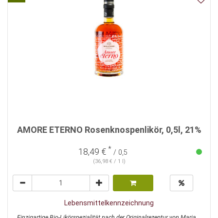
AMORE ETERNO Rosenknospenlikör, 0,5l, 21%
*
18,49 €
/ 0,5
(36,98 € / 1 l)
Lebensmittelkennzeichnung
Einzigartige Bio-Likörspezialität nach der Originalrezeptur von Maria