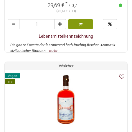
*
29,69 €
/ 0,7
(42,41 € / 1 l)
Lebensmittelkennzeichnung
Die ganze Facette der faszinierend herb-fruchtig-frischen Aromatik
sizilianischer Blutoran...
mehr
Walcher
Vegan
bio