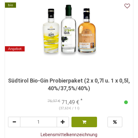
bio
Angebot
Südtirol Bio-Gin Probierpaket (2 x 0,7l u. 1 x 0,5l,
40%/37,5%/40%)
*
76,97 €
71,49 €
(37,63 € / 1 l)
Lebensmittelkennzeichnung