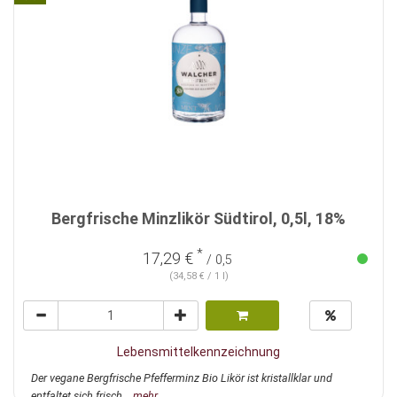
Bergfrische Minzlikör Südtirol, 0,5l, 18%
*
17,29 €
/ 0,5
(34,58 € / 1 l)
Lebensmittelkennzeichnung
Der vegane Bergfrische Pfefferminz Bio Likör ist kristallklar und
entfaltet sich frisch...
mehr