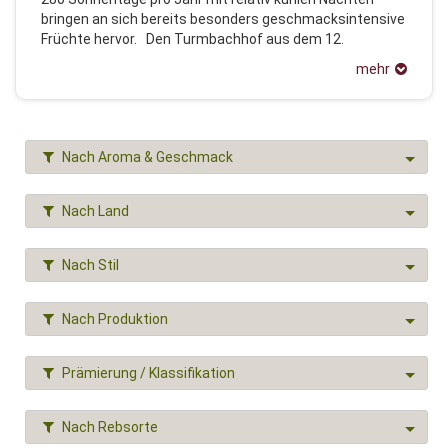
bringen an sich bereits besonders geschmacksintensive
Früchte hervor. Den Turmbachhof aus dem 12.
Jahrhundert, den Familienstammsitz im Weiler
mehr
Turmbach, bewirtschaftet das Unternehmen nun in der
neunten Generation. Das Brennen von Spirituosen mit
einer theresianischen Abfindungslizenz und festgelegter
Tagesquote war der Grundstein. Die Biostilla Linie
Nach Aroma & Geschmack
garantiert geschmacksintensiven Bio-Genuss. Mit
innovativer Brenntechnologie destilliert Walcher heute
feine Brände wie anno dazumal im Wasserbadverfahren.
Nach Land
Nach Stil
Nach Produktion
Prämierung / Klassifikation
Nach Rebsorte