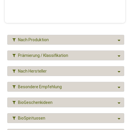
Nach Produktion
Prämierung / Klassifikation
Nach Hersteller
Besondere Empfehlung
BioGeschenkideen
BioSpirituosen