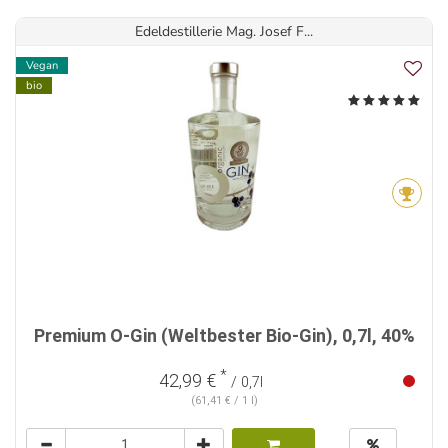
Edeldestillerie Mag. Josef F...
Vegan
bio
Premium O-Gin (Weltbester Bio-Gin), 0,7l, 40%
*
42,99 €
/ 0,7l
(61,41 € / 1 l)