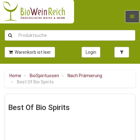
Navig
umsc
Warenkorb ist leer
Login
Home
BioSpirituosen
Nach Prämierung
Best Of Bio Spirits
Best Of Bio Spirits