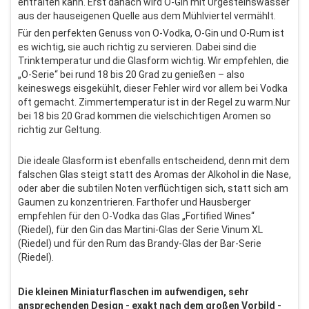
entfalten kann. Erst danach wird O-Gin mit Urgesteinswasser
aus der hauseigenen Quelle aus dem Mühlviertel vermählt.
Für den perfekten Genuss von O-Vodka, O-Gin und O-Rum ist
es wichtig, sie auch richtig zu servieren. Dabei sind die
Trinktemperatur und die Glasform wichtig. Wir empfehlen, die
„O-Serie“ bei rund 18 bis 20 Grad zu genießen – also
keineswegs eisgekühlt, dieser Fehler wird vor allem bei Vodka
oft gemacht. Zimmertemperatur ist in der Regel zu warm.Nur
bei 18 bis 20 Grad kommen die vielschichtigen Aromen so
richtig zur Geltung.
Die ideale Glasform ist ebenfalls entscheidend, denn mit dem
falschen Glas steigt statt des Aromas der Alkohol in die Nase,
oder aber die subtilen Noten verflüchtigen sich, statt sich am
Gaumen zu konzentrieren. Farthofer und Hausberger
empfehlen für den O-Vodka das Glas „Fortified Wines“
(Riedel), für den Gin das Martini-Glas der Serie Vinum XL
(Riedel) und für den Rum das Brandy-Glas der Bar-Serie
(Riedel).
Die kleinen Miniaturflaschen im aufwendigen, sehr
ansprechenden Design - exakt nach dem großen Vorbild -