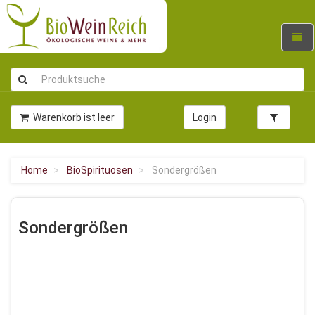
Navig
umsc
Warenkorb ist leer
Login
Home
BioSpirituosen
Sondergrößen
Sondergrößen