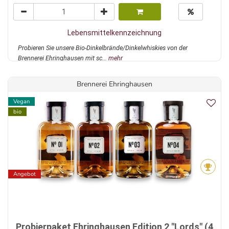
Lebensmittelkennzeichnung
Probieren Sie unsere Bio-Dinkelbrände/Dinkelwhiskies von der
Brennerei Ehringhausen mit sc...
mehr
Brennerei Ehringhausen
Vegan
bio
Angebot
Probierpaket Ehringhausen Edition 2 "Lords" (4