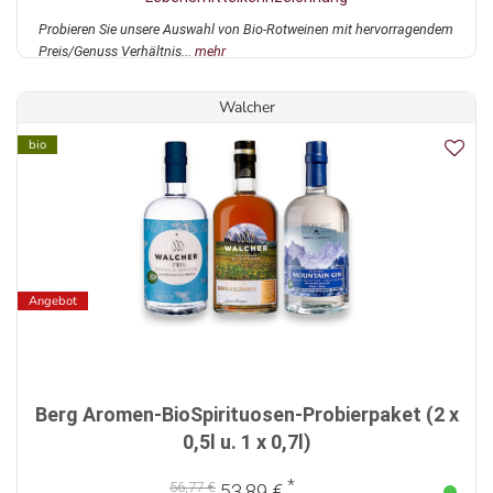
Probieren Sie unsere Auswahl von Bio-Rotweinen mit hervorragendem
Preis/Genuss Verhältnis...
mehr
Walcher
bio
Angebot
Berg Aromen-BioSpirituosen-Probierpaket (2 x
0,5l u. 1 x 0,7l)
*
56,77 €
53,89 €