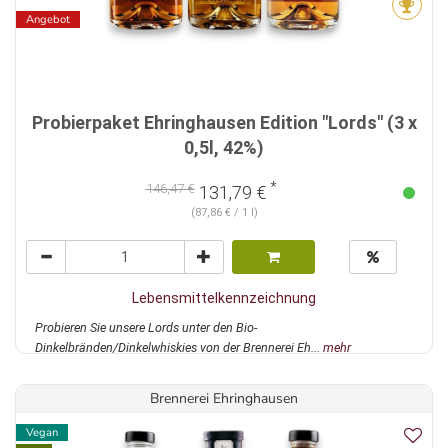
Angebot
Probierpaket Ehringhausen Edition "Lords" (3 x
0,5l, 42%)
*
146,47 €
131,79 €
(87,86 € / 1 l)
Lebensmittelkennzeichnung
Probieren Sie unsere Lords unter den Bio-
Dinkelbränden/Dinkelwhiskies von der Brennerei Eh...
mehr
Brennerei Ehringhausen
Vegan