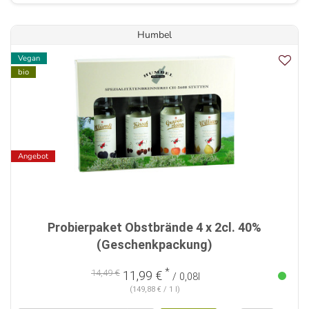
Humbel
Vegan
bio
Angebot
Probierpaket Obstbrände 4 x 2cl. 40%
(Geschenkpackung)
*
14,49 €
11,99 €
/ 0,08l
(149,88 € / 1 l)