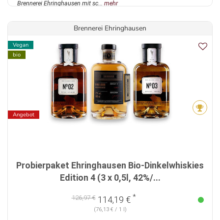
Brennerei Ehringhausen mit sc...
mehr
Brennerei Ehringhausen
Vegan
bio
Angebot
Probierpaket Ehringhausen Bio-Dinkelwhiskies
Edition 4 (3 x 0,5l, 42%/...
*
126,97 €
114,19 €
(76,13 € / 1 l)