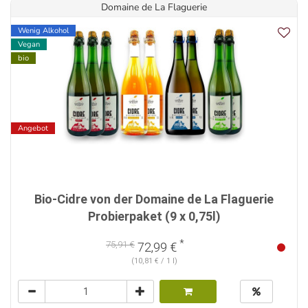
Domaine de La Flaguerie
Wenig Alkohol
Vegan
bio
Angebot
Bio-Cidre von der Domaine de La Flaguerie
Probierpaket (9 x 0,75l)
*
75,91 €
72,99 €
(10,81 € / 1 l)