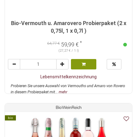
Bio-Vermouth u. Amarovero Probierpaket (2 x
0,75l, 1 x 0,7l )
*
64,77 €
59,99 €
(27,27 € / 1 l)
Lebensmittelkennzeichnung
Probieren Sie unsere Auswahl von Vermouths und Amaro von Rovero
in diesem Probierpaket mit...
mehr
BioWeinReich
bio