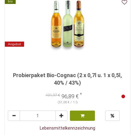
bio
Angebot
Probierpaket Bio-Cognac (2 x 0,7l u. 1 x 0,5l,
40% / 43%)
*
101,97 €
96,89 €
(51,00 € / 1 l)
Lebensmittelkennzeichnung