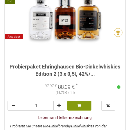
bio
Angebot
Probierpaket Ehringhausen Bio-Dinkelwhiskies
Edition 2 (3 x 0,5l, 42%/...
*
97,97 €
88,09 €
(58,73 € / 1 l)
Lebensmittelkennzeichnung
Probieren Sie unsere Bio-Dinkelbrände/Dinkelwhiskies von der