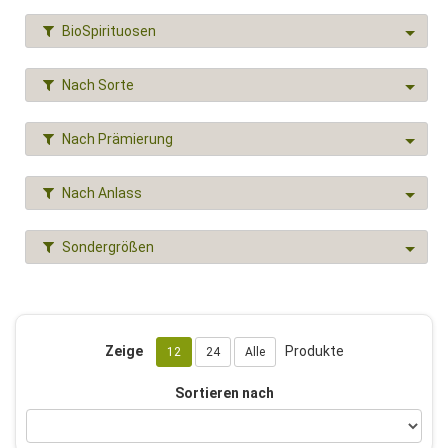
BioSpirituosen
Nach Sorte
Nach Prämierung
Nach Anlass
Sondergrößen
Zeige
Produkte
12
24
Alle
Sortieren nach