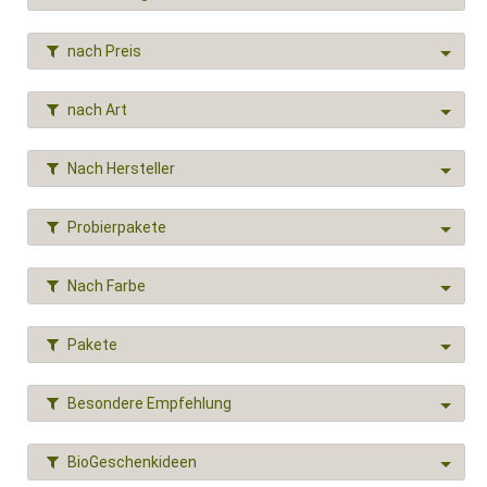
nach Preis
nach Art
Nach Hersteller
Probierpakete
Nach Farbe
Pakete
Besondere Empfehlung
BioGeschenkideen