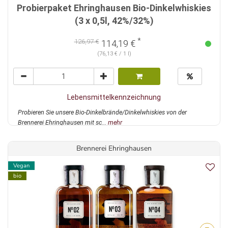
Probierpaket Ehringhausen Bio-Dinkelwhiskies
(3 x 0,5l, 42%/32%)
*
126,97 €
114,19 €
(76,13 € / 1 l)
Lebensmittelkennzeichnung
Probieren Sie unsere Bio-Dinkelbrände/Dinkelwhiskies von der
Brennerei Ehringhausen mit sc...
mehr
Brennerei Ehringhausen
Vegan
bio