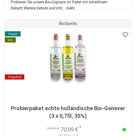
Probieren Sie unsere Bio-Cognacs im Paket mit attraktivem
Rabatt! Weitere Details und Info...
mehr
BioSpirits
Vegan
bio
Angebot
Probierpaket echte holländische Bio-Genever
(3 x 0,75l, 35%)
*
78,97 €
70,99 €
(31,55 € / 1 l)