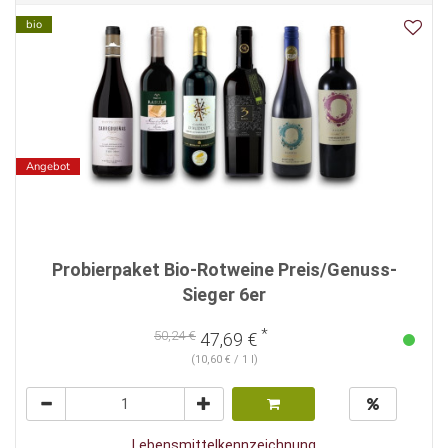
bio
Angebot
Probierpaket Bio-Rotweine Preis/Genuss-
Sieger 6er
*
50,24 €
47,69 €
(10,60 € / 1 l)
Lebensmittelkennzeichnung