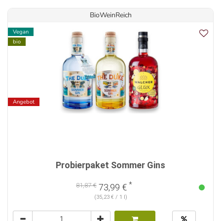
BioWeinReich
Vegan
bio
Angebot
Probierpaket Sommer Gins
*
81,87 €
73,99 €
(35,23 € / 1 l)