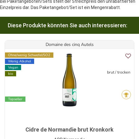
Bei Paketangeboten/Sets stellt der Streichpreis den unrabattierten
Einzelpreis dar. Das Paketangebot/Set ist ein Mengenrabatt.
Diese Produkte könnten Sie auch interessieren:
Domaine des cinq Autels
Ohne/wenig Schwefel/SO2
Wenig Alkohol
Vegan
brut / trocken
bio
Topseller
Cidre de Normandie brut Kronkork