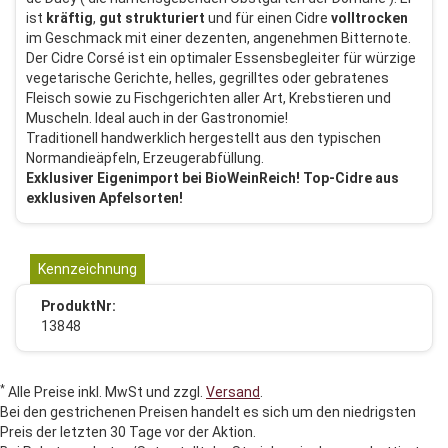
ist
kräftig
,
gut
strukturiert
und für einen Cidre
volltrocken
im Geschmack mit einer dezenten, angenehmen Bitternote.
Der Cidre Corsé ist ein optimaler Essensbegleiter für würzige
vegetarische Gerichte, helles, gegrilltes oder gebratenes
Fleisch sowie zu Fischgerichten aller Art, Krebstieren und
Muscheln. Ideal auch in der Gastronomie!
Traditionell handwerklich hergestellt aus den typischen
Normandieäpfeln, Erzeugerabfüllung.
Exklusiver Eigenimport bei BioWeinReich! Top-Cidre aus
exklusiven Apfelsorten!
Kennzeichnung
ProduktNr:
13848
*
Alle Preise inkl. MwSt und zzgl.
Versand
.
Bei den gestrichenen Preisen handelt es sich um den niedrigsten
Preis der letzten 30 Tage vor der Aktion.