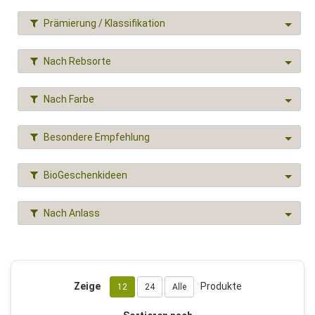
bekannt für die Produktion hochwertiger Weine,
insbesondere Rotweine. Die Geschichte des Weinbaus in
Prämierung / Klassifikation
McLaren Vale reicht bis in die Mitte des 19. Jahrhunderts
zurück und das Gebiet wird weltweit als eine der besten
Nach Rebsorte
Weinbauregionen angesehen, die nicht nur Australiens
beste Premiumweine, sondern auch einige der besten
Weine auf globaler Ebene produziert. Diese Region in
Nach Farbe
South Australia, nur 40 Kilometer südlich von Adelaide,
ist als "Sea & Vines" bekannt und beschreibt perfekt den
Geist ihrer günstigen geografischen Lage im Golf von St.
Besondere Empfehlung
Vincent sowie ihrer einzigartigen Terroir-Böden, Winden,
dem temperierten und mediterranen Klima. All diese
BioGeschenkideen
einzigartigen Faktoren sind ausschlaggebend dafür,
dass die Weinberge in der Region hochwertige
Premiumtrauben produzieren. Die Region McLaren Vale
Nach Anlass
in South Australia hat eine lange Tradition im Weinbau
und ist besonders bekannt für ihre Bio-Weine. Laut der
Website von Paxton Wines, einem führenden Bio-
Weinproduzenten in McLaren Vale, legen die Weinbauern
in der Region inzwischen großen Wert auf nachhaltige
Zeige
Produkte
12
24
Alle
und umweltfreundliche Methoden. Paxton Wines
betreibt ein 70 Hektar großes Bio-Weingut, das auf die