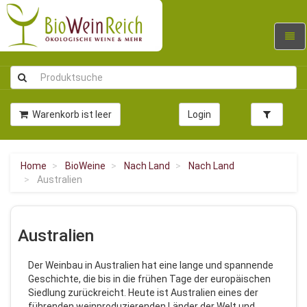
Navig
umsc
Warenkorb ist leer
Login
Home
BioWeine
Nach Land
Nach Land
Australien
Australien
Der Weinbau in Australien hat eine lange und spannende
Geschichte, die bis in die frühen Tage der europäischen
Siedlung zurückreicht. Heute ist Australien eines der
führenden weinproduzierenden Länder der Welt und