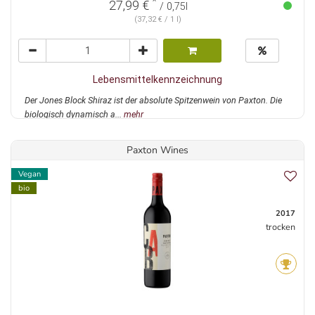
*
27,99 €
/ 0,75l
(37,32 € / 1 l)
Lebensmittelkennzeichnung
Der Jones Block Shiraz ist der absolute Spitzenwein von Paxton. Die
biologisch dynamisch a...
mehr
Paxton Wines
Vegan
bio
2017
trocken