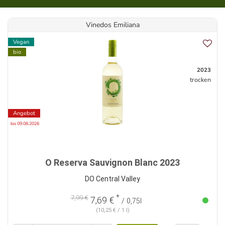
Vinedos Emiliana
Vegan
bio
2023
trocken
Angebot
bis 09.08.2026
O Reserva Sauvignon Blanc 2023
DO Central Valley
*
7,99 €
7,69 €
/ 0,75l
(10,25 € / 1 l)