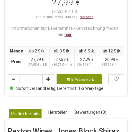
27,99 €
(37,32 € / 1 l)
Preise inkl. MwSt. und zzgl.
Versand
Informationen zur Lebensmittel-Kennzeichnung finden
Sie
hier
Menge
ab 2 Stk.
ab 3 Stk.
ab 6 Stk.
ab 12 Stk.
27,79 €
27,59 €
27,29 €
26,99 €
Preis
(37,05 € / 1 l)
(36,79 € / 1 l)
(36,39 € / 1 l)
(35,99 € / 1 l)
In Warenkorb
Sofort versandfertig, Lieferfrist: 1-3 Werktage
Hersteller
Bewertungen (0)
Produktdetails
Paxton Wines, Jones Block Shiraz