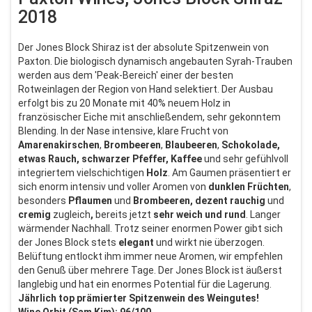
2018
Der Jones Block Shiraz ist der absolute Spitzenwein von
Paxton. Die biologisch dynamisch angebauten Syrah-Trauben
werden aus dem 'Peak-Bereich' einer der besten
Rotweinlagen der Region von Hand selektiert. Der Ausbau
erfolgt bis zu 20 Monate mit 40% neuem Holz in
französischer Eiche mit anschließendem, sehr gekonntem
Blending. In der Nase intensive, klare Frucht von
Amarenakirschen
,
Brombeeren
,
Blaubeeren
,
Schokolade,
etwas Rauch, schwarzer Pfeffer, Kaffee
und sehr gefühlvoll
integriertem vielschichtigen
Holz
. Am Gaumen präsentiert er
sich enorm intensiv und voller Aromen von
dunklen Früchten
,
besonders
Pflaumen
und
Brombeeren, dezent rauchig
und
cremig
zugleich
,
bereits
jetzt
sehr weich und rund
. Langer
wärmender Nachhall. Trotz seiner enormen Power gibt sich
der Jones Block stets
elegant
und wirkt nie überzogen.
Belüftung entlockt ihm immer neue Aromen, wir empfehlen
den Genuß über mehrere Tage. Der Jones Block ist äußerst
langlebig und hat ein enormes Potential für die Lagerung.
Jährlich top prämierter Spitzenwein des Weingutes!