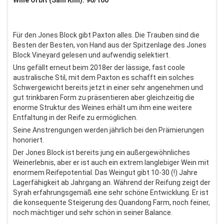
Wine Orbit (Sam Kim): 96/100
Für den Jones Block gibt Paxton alles. Die Trauben sind die
Besten der Besten, von Hand aus der Spitzenlage des Jones
Block Vineyard gelesen und aufwendig selektiert.
Uns gefällt erneut beim 2018er der lässige, fast coole
australische Stil, mit dem Paxton es schafft ein solches
Schwergewicht bereits jetzt in einer sehr angenehmen und
gut trinkbaren Form zu präsentieren aber gleichzeitig die
enorme Struktur des Weines erhält um ihm eine weitere
Entfaltung in der Reife zu ermöglichen.
Seine Anstrengungen werden jährlich bei den Prämierungen
honoriert.
Der Jones Block ist bereits jung ein außergewöhnliches
Weinerlebnis, aber er ist auch ein extrem langlebiger Wein mit
enormem Reifepotential. Das Weingut gibt 10-30 (!) Jahre
Lagerfähigkeit ab Jahrgang an. Während der Reifung zeigt der
Syrah erfahrungsgemäß eine sehr schöne Entwicklung. Er ist
die konsequente Steigerung des Quandong Farm, noch feiner,
noch mächtiger und sehr schön in seiner Balance.