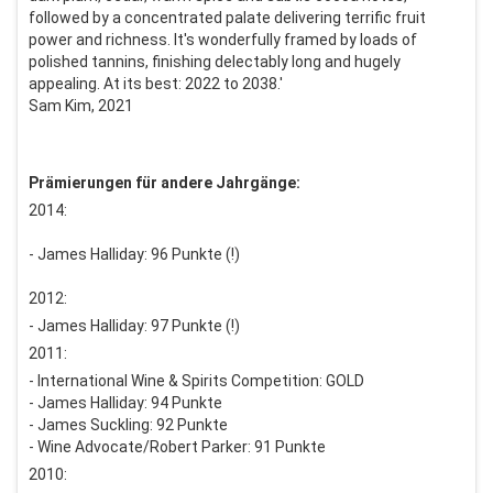
followed by a concentrated palate delivering terrific fruit
power and richness. It's wonderfully framed by loads of
polished tannins, finishing delectably long and hugely
appealing. At its best: 2022 to 2038.'
Sam Kim, 2021
Prämierungen für andere Jahrgänge:
2014:
- James Halliday: 96 Punkte (!)
2012:
- James Halliday: 97 Punkte (!)
2011:
- International Wine & Spirits Competition: GOLD
- James Halliday: 94 Punkte
- James Suckling: 92 Punkte
- Wine Advocate/Robert Parker: 91 Punkte
2010: