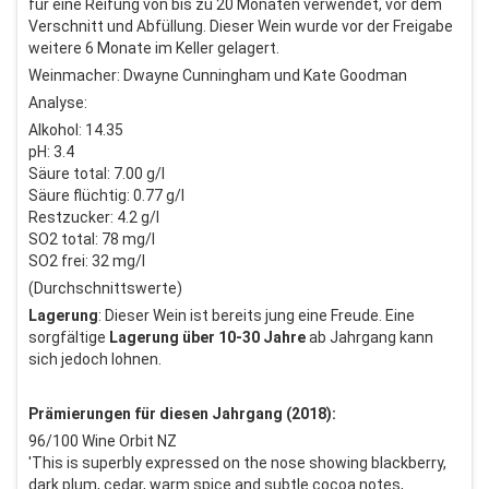
für eine Reifung von bis zu 20 Monaten verwendet, vor dem
Verschnitt und Abfüllung. Dieser Wein wurde vor der Freigabe
weitere 6 Monate im Keller gelagert.
Weinmacher: Dwayne Cunningham und Kate Goodman
Analyse:
Alkohol: 14.35
pH: 3.4
Säure total: 7.00 g/l
Säure flüchtig: 0.77 g/l
Restzucker: 4.2 g/l
SO2 total: 78 mg/l
SO2 frei: 32 mg/l
(Durchschnittswerte)
Lagerung
: Dieser Wein ist bereits jung eine Freude. Eine
sorgfältige
Lagerung über 10-30 Jahre
ab Jahrgang kann
sich jedoch lohnen.
Prämierungen für diesen Jahrgang (2018):
96/100 Wine Orbit NZ
'This is superbly expressed on the nose showing blackberry,
dark plum, cedar, warm spice and subtle cocoa notes,