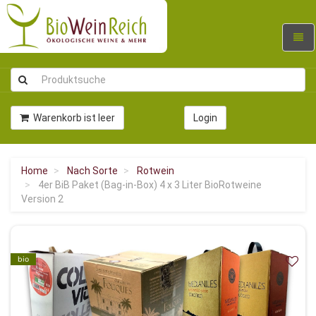
Navig
umsc
Warenkorb ist leer
Login
Home
Nach Sorte
Rotwein
4er BiB Paket (Bag-in-Box) 4 x 3 Liter BioRotweine
Version 2
bio