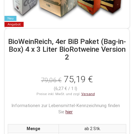
Neu
Angebot
BioWeinReich, 4er BiB Paket (Bag-in-
Box) 4 x 3 Liter BioRotweine Version
2
75,19 €
79,06 €
(6,27 € / 1 l)
Preise inkl. MwSt. und zzgl.
Versand
Informationen zur Lebensmittel-Kennzeichnung finden
Sie
hier
Menge
ab 2 Stk.