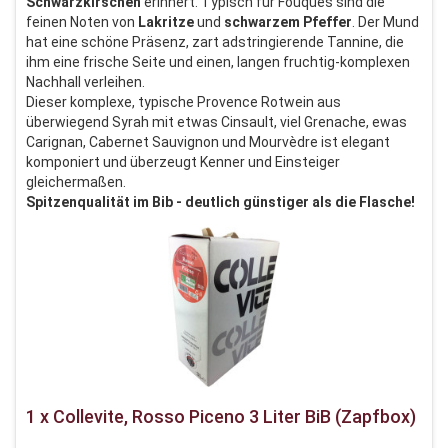
Schwarzkirschen
erinnert. Typisch für Fouques sind die
feinen Noten von
Lakritze
und
schwarzem Pfeffer
. Der Mund
hat eine schöne Präsenz, zart adstringierende Tannine, die
ihm eine frische Seite und einen, langen fruchtig-komplexen
Nachhall verleihen.
Dieser komplexe, typische Provence Rotwein aus
überwiegend Syrah mit etwas Cinsault, viel Grenache, ewas
Carignan, Cabernet Sauvignon und Mourvèdre ist elegant
komponiert und überzeugt Kenner und Einsteiger
gleichermaßen.
Spitzenqualität im Bib - deutlich günstiger als die Flasche!
1 x Collevite, Rosso Piceno 3 Liter BiB (Zapfbox)