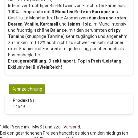
Intensiver fruchtiger Bio-Rotwein von kirschroter Farbe aus
100% Tempranillo
mit 3 Monaten Reife im Barrique
aus
Castilla La Mancha. Kräftige Aromen von
dunklen und roten
Beeren
,
Vanille
,
Karamell
und
feines Holz
. Im Mund intensiv
und fruchtig,
schöne Balance,
mit den berühmten
crispy
Tannins
(knusprige Tannine) sehr zugänglich und angenehm
zu trinken, mit 12% auch nicht zu schwer. Ein sehr schöner
roter Spanier mit Fassreife für jeden Tag, pur aber auch als
Essensbegleiter.
Erzeugerabfüllung. Direktimport. Top in Preis/Leistung!
Exklusiv bei BioWeinReich!
Kennzeichnung
ProduktNr:
14649
*
Alle Preise inkl. MwSt und zzgl.
Versand
.
Bei den gestrichenen Preisen handelt es sich um den niedrigsten