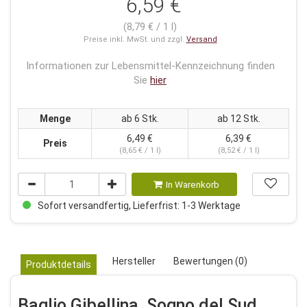
6,59 €
(8,79 € / 1 l)
Preise inkl. MwSt. und zzgl.
Versand
Informationen zur Lebensmittel-Kennzeichnung finden
Sie
hier
Menge
ab 6 Stk.
ab 12 Stk.
6,49 €
6,39 €
Preis
(8,65 € / 1 l)
(8,52 € / 1 l)
In Warenkorb
Sofort versandfertig, Lieferfrist: 1-3 Werktage
Hersteller
Bewertungen (0)
Produktdetails
Baglio Gibellina, Sogno del Sud