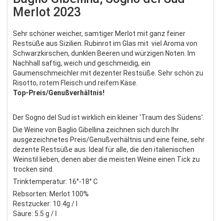
Merlot 2023
Sehr schöner weicher, samtiger Merlot mit ganz feiner
Restsüße aus Sizilien. Rubinrot im Glas mit viel Aroma von
Schwarzkirschen, dunklen Beeren und würzigen Noten. Im
Nachhall saftig, weich und geschmeidig, ein
Gaumenschmeichler mit dezenter Restsüße. Sehr schön zu
Risotto, rotem Fleisch und reifem Käse.
Top-Preis/Genußverhältnis!
Der Sogno del Sud ist wirklich ein kleiner 'Traum des Südens'.
Die Weine von Baglio Gibellina zeichnen sich durch Ihr
ausgezeichnetes Preis/Genußverhältnis und eine feine, sehr
dezente Restsüße aus. Ideal für alle, die den italienischen
Weinstil lieben, denen aber die meisten Weine einen Tick zu
trocken sind.
Trinktemperatur: 16°-18° C
Rebsorten: Merlot 100%
Restzucker: 10.4g / l
Säure: 5.5 g / l