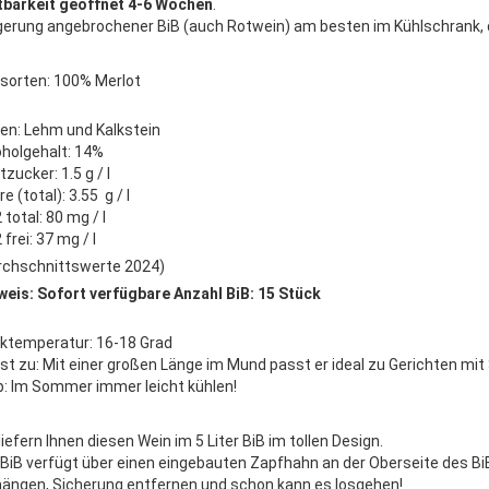
tbarkeit geöffnet 4-6 Wochen
.
gerung angebrochener BiB (auch Rotwein) am besten im Kühlschrank, d
sorten: 100% Merlot
en: Lehm und Kalkstein
oholgehalt: 14%
zucker: 1.5 g / l
e (total): 3.55 g / l
total: 80 mg / l
frei: 37 mg / l
rchschnittswerte 2024)
weis: Sofort verfügbare Anzahl BiB: 15 Stück
nktemperatur: 16-18 Grad
st zu: Mit einer großen Länge im Mund passt er ideal zu Gerichten mit
p: Im Sommer immer leicht kühlen!
liefern Ihnen diesen Wein im 5 Liter BiB im tollen Design.
 BiB verfügt über einen eingebauten Zapfhahn an der Oberseite des Bi
hängen, Sicherung entfernen und schon kann es losgehen!