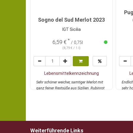
Pug
Sogno del Sud Merlot 2023
IGT Sicilia
*
6,59 €
/ 0,75l
(8,79 € / 1 l)
Lebensmittelkennzeichnung
L
Sehr schöner weicher, samtiger Merlot mit
Endlich
ganz feiner Restsüße aus Sizilien. Rubinrot
sehr ho
im G...
mehr
ge...
m
Weiterführende Links