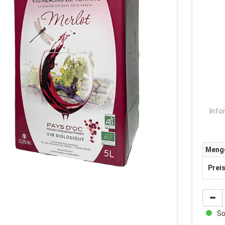
Info
Meng
Prei
Sof