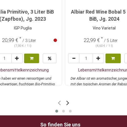
lia Primitivo, 3 Liter BiB
Albiar Red Wine Bobal 5 
(Zapfbox), Jg. 2023
BiB, Jg. 2024
IGP Puglia
Vino Varietal
*
*
20,99 €
22,99 €
/ 3 Liter
/ 5 Liter
(7,00 € / 1 l)
(4,60 € / 1 l)
ebensmittelkennzeichnung
Lebensmittelkennzeichnu
 haben wir einen reinsortigen und
Der Albiar ist ein aromatischer, jung
chwertigen, fruchtigen Bio-Primitivo
mit den typischen Aromen der Rebsor
ehr
viel...
mehr
So finden Sie uns