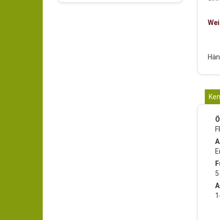
Wei
Hän
Ken
Ö
F
A
E
F
5
A
1