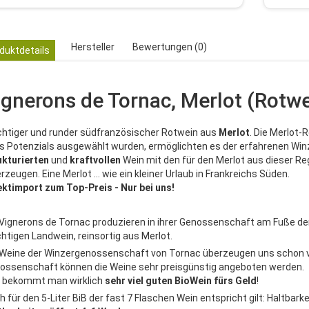
Hersteller
Bewertungen (0)
duktdetails
ignerons de Tornac, Merlot (Rotwei
chtiger und runder südfranzösischer Rotwein aus
Merlot
. Die Merlot-
es Potenzials ausgewählt wurden, ermöglichten es der erfahrenen Wi
ukturierten
und
kraftvollen
Wein mit den für den Merlot aus dieser R
rzeugen. Eine Merlot ... wie ein kleiner Urlaub in Frankreichs Süden.
ektimport zum Top-Preis - Nur bei uns!
 Vignerons de Tornac produzieren in ihrer Genossenschaft am Fuße de
chtigen Landwein, reinsortig aus Merlot.
 Weine der Winzergenossenschaft von Tornac überzeugen uns schon vi
ossenschaft können die Weine sehr preisgünstig angeboten werden.
r bekommt man wirklich
sehr viel guten BioWein fürs Geld
!
h für den 5-Liter BiB der fast 7 Flaschen Wein entspricht gilt: Haltba