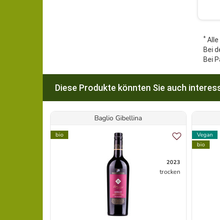
*
Alle
Bei d
Bei P
Diese Produkte könnten Sie auch interess
Baglio Gibellina
bio
Vegan
bio
2023
trocken