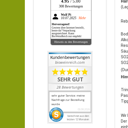
4.95
/ 5.00
Hal
308 Bewertungen
(La
Wolf Pi
10.07.2025
Mehr
Reb
Hervorragend!
Gestern über Internet bestellt,
heute da! Verpackung
Bod
ausgezeichnet. Kann
BioWeinReich nur empfehl
Alk
Hinweis zu den Bewertungen
Rest
Säur
SO2 
SO2 
(Du
Hin
Tri
Pas
Tip
Wir 
Der
ein