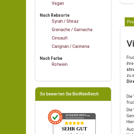
Vegan
Nach Rebsorte
Syrah / Shiraz
Pro
Grenache / Garnacha
Cinsault
V
Carignan / Carinena
Fru
Nach Farbe
ihr
Rotwein
str
zu e
Dir
So bewerten Sie BioWeinReich
Die
fru
Die
Gen
AUSGEZEICHNET
.org
Kundenbewertungen
Hie
SEHR GUT
Auc