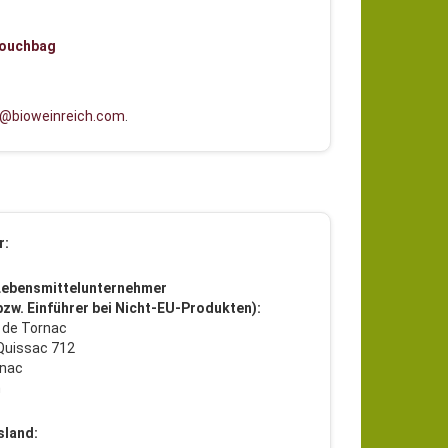
 Pouchbag
l@bioweinreich.com
.
r:
Lebensmittelunternehmer
 bzw. Einführer bei Nicht-EU-Produkten):
 de Tornac
Quissac 712
rnac
h
sland: