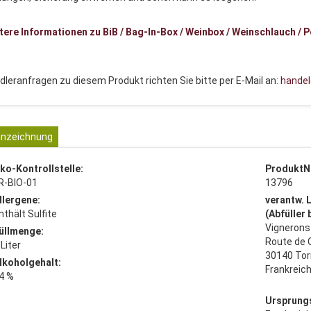
tere Informationen zu BiB / Bag-In-Box / Weinbox / Weinschlauch /
dleranfragen zu diesem Produkt richten Sie bitte per E-Mail an:
hande
nzeichnung
ko-Kontrollstelle:
ProduktN
R-BIO-01
13796
llergene:
verantw. 
nthält Sulfite
(Abfüller
Vignerons
üllmenge:
Route de 
 Liter
30140 To
lkoholgehalt:
Frankreic
4 %
Ursprung