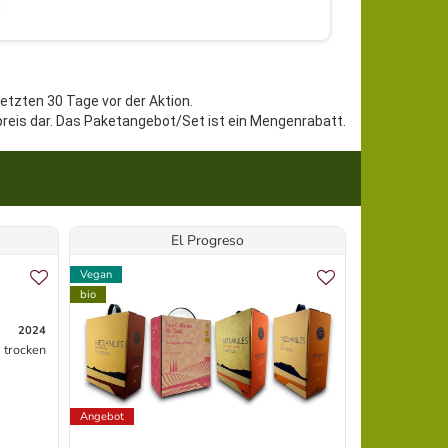
h
letzten 30 Tage vor der Aktion.
preis dar. Das Paketangebot/Set ist ein Mengenrabatt.
El Progreso
Vegan
Vegan
bio
bio
2024
trocken
Angebot
Topseller