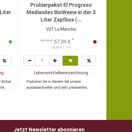
Probierpaket El Progreso
Liter
Medianiles BioWeine in der 3
Rosato 5
Liter Zapfbox (...
VdT La Mancha
*
60,96 €
57,99 €
27,
(4,83 € / 1 l)
ng
Lebensmittelkennzeichnung
Lebens
er Bobal
Probieren Sie in diesem Set unsere
Selten hatte
te,
ausgezeichneten und sehr preiswerten,
italienischen
veganen BioWeine...
mehr
wie di...
mehr
Jetzt Newsletter abonnieren