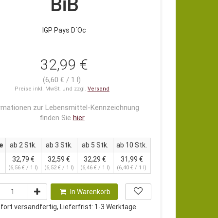
BiB
IGP Pays D´Oc
32,99 €
(6,60 € / 1 l)
Preise inkl. MwSt. und zzgl.
Versand
rmationen zur Lebensmittel-Kennzeichnung
finden Sie
hier
e
ab 2 Stk.
ab 3 Stk.
ab 5 Stk.
ab 10 Stk.
32,79 €
32,59 €
32,29 €
31,99 €
s
(6,56 € / 1 l)
(6,52 € / 1 l)
(6,46 € / 1 l)
(6,40 € / 1 l)
In Warenkorb
ort versandfertig, Lieferfrist: 1-3 Werktage