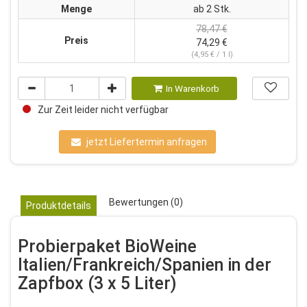
Menge
ab 2 Stk.
78,47 €
Preis
74,29 €
(4,95 € / 1 l)
In Warenkorb
Zur Zeit leider nicht verfügbar
jetzt Liefertermin anfragen
Bewertungen (0)
Produktdetails
Probierpaket BioWeine
Italien/Frankreich/Spanien in der
Zapfbox (3 x 5 Liter)