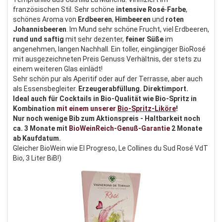
französischen Stil. Sehr schöne
intensive
Rosé
-
Farbe
,
schönes Aroma von
Erdbeeren
,
Himbeeren
und
roten
Johannisbeeren
. Im Mund sehr schöne Frucht, viel Erdbeeren,
rund
und
saftig
mit sehr dezenter,
feiner
Süße
im
angenehmen, langen Nachhall. Ein toller, eingängiger BioRosé
mit ausgezeichneten Preis Genuss Verhältnis, der stets zu
einem weiteren Glas einlädt!
Sehr schön pur als Aperitif oder auf der Terrasse, aber auch
als Essensbegleiter.
Erzeugerabfüllung. Direktimport.
Ideal auch für Cocktails in Bio-Qualität wie Bio-Spritz in
Kombination
mit einem unserer
Bio-Spritz-Liköre
!
Nur noch wenige Bib zum Aktionspreis - Haltbarkeit noch
ca. 3 Monate mit
BioWeinReich-Genuß-Garantie
2 Monate
ab Kaufdatum.
Gleicher BioWein wie El Progreso, Le Collines du Sud Rosé VdT
Bio, 3 Liter BiB!)