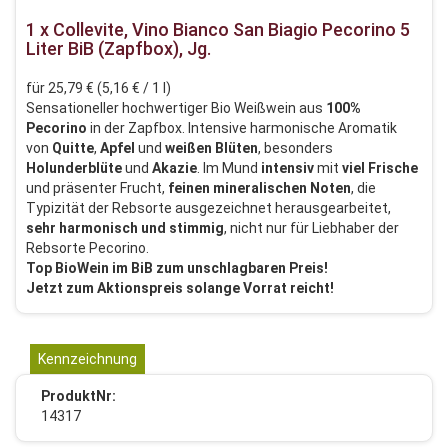
1 x Collevite, Vino Bianco San Biagio Pecorino 5
Liter BiB (Zapfbox), Jg.
für 25,79 € (5,16 € / 1 l)
Sensationeller hochwertiger Bio Weißwein aus
100%
Pecorino
in der Zapfbox. Intensive harmonische Aromatik
von
Quitte
,
Apfel
und
weißen
Blüten
, besonders
Holunderblüte
und
Akazie
. Im Mund
intensiv
mit
viel Frische
und präsenter Frucht,
feinen mineralischen Noten
, die
Typizität der Rebsorte ausgezeichnet herausgearbeitet,
sehr harmonisch und stimmig
, nicht nur für Liebhaber der
Rebsorte Pecorino.
Top BioWein im BiB zum unschlagbaren Preis!
Jetzt zum Aktionspreis solange Vorrat reicht!
Kennzeichnung
ProduktNr:
14317