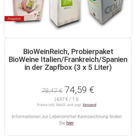
Angebot
BioWeinReich, Probierpaket
BioWeine Italien/Frankreich/Spanien
in der Zapfbox (3 x 5 Liter)
74,59 €
78,47 €
(4,97 € / 1 l)
Preise inkl. MwSt. und zzgl.
Versand
Informationen zur Lebensmittel-Kennzeichnung finden
Sie
hier