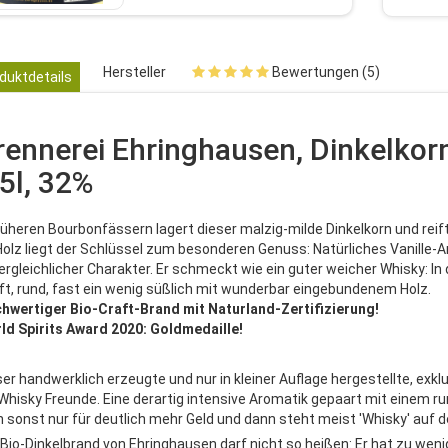
Hersteller
Bewertungen (5)
duktdetails
rennerei Ehringhausen, Dinkelkorn
,5l, 32%
früheren Bourbonfässern lagert dieser malzig-milde Dinkelkorn und rei
Holz liegt der Schlüssel zum besonderen Genuss: Natürliches Vanille-Ar
ergleichlicher Charakter. Er schmeckt wie ein guter weicher Whisky: In
ft, rund, fast ein wenig süßlich mit wunderbar eingebundenem Holz.
hwertiger Bio-Craft-Brand mit Naturland-Zertifizierung!
ld Spirits Award 2020: Goldmedaille!
er handwerklich erzeugte und nur in kleiner Auflage hergestellte, exklus
 Whisky Freunde. Eine derartig intensive Aromatik gepaart mit ein
 sonst nur für deutlich mehr Geld und dann steht meist 'Whisky' auf d
 Bio-Dinkelbrand von Ehringhausen darf nicht so heißen: Er hat zu wen