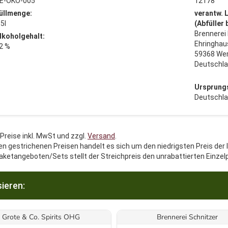
E-ÖKO-005
12178
üllmenge:
verantw. 
,5l
(Abfüller
Brennerei
lkoholgehalt:
Ehringhau
2 %
59368 We
Deutschl
Ursprung
Deutschl
 Preise inkl. MwSt und zzgl.
Versand
.
en gestrichenen Preisen handelt es sich um den niedrigsten Preis der 
aketangeboten/Sets stellt der Streichpreis den unrabattierten Einzel
ieren:
Grote & Co. Spirits OHG
Brennerei Schnitzer