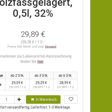
olzfassgelagert,
0,5l, 32%
29,89 €
(59,78 € / 1 l)
Preise inkl. MwSt. und zzgl.
Versand
rmationen zur Lebensmittel-Kennzeichnung
finden Sie
hier
ge
ab 2 Stk.
ab 3 Stk.
ab 6 Stk.
29,59 €
29,29 €
28,99 €
s
(59,18 € / 1 l)
(58,58 € / 1 l)
(57,98 € / 1 l)
In Warenkorb
ort versandfertig, Lieferfrist: 1-3 Werktage