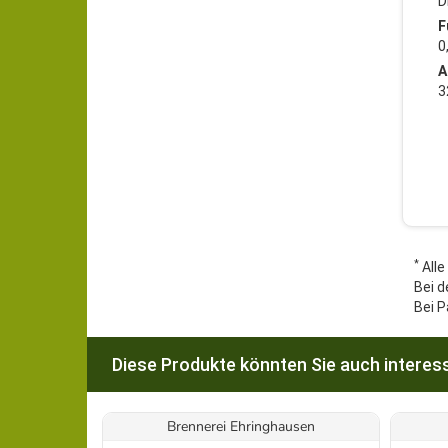
D
F
0
A
3
*
Alle
Bei d
Bei P
Diese Produkte könnten Sie auch interess
Brennerei Ehringhausen