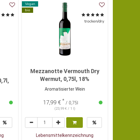
Vegan
Ohne/wenig Sc
bio
Wenig Alkohol
Vegan
trocken/dry
bio
Topseller
Mezzanotte Vermouth Dry
Wermut, 0,75l, 18%
Lam
,7l,
Aromatisierter Wein
IG
*
17,99 €
6,
/ 0,75l
(23,99 € / 1 l)
ng
Lebensmittelkennzeichnung
Lebens