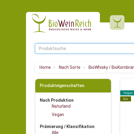
Home
Nach Sorte
BioWhisky / BioKornbrä
Produkteigenschaften
Vegan
bio
Nach Produktion
Naturland
Vegan
Prämierung / Klassifikation
Alle