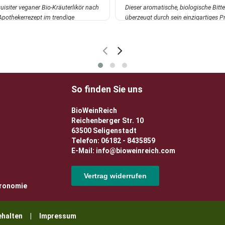
uisiter veganer Bio-Kräuterlikör nach
Dieser aromatische, biologische Bitte
Apothekerrezept im trendige
überzeugt durch sein einzigartiges Pr
...
mehr
mit...
mehr
So finden Sie uns
BioWeinReich
Reichenberger Str. 10
63500 Seligenstadt
Telefon: 06182 - 8435859
E-Mail: info@bioweinreich.com
Vertrag widerrufen
tronomie
rbehalten |
Impressum