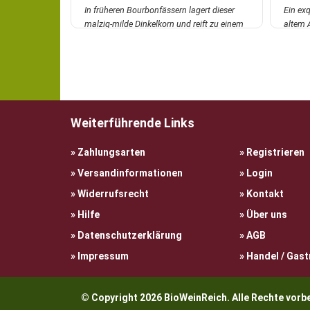
In früheren Bourbonfässern lagert dieser
Ein exq
malzig-milde Dinkelkorn und reift zu einem
altem 
Des...
mehr
Design.
Weiterführende Links
Zahlungsarten
Registrieren
Versandinformationen
Login
Widerrufsrecht
Kontakt
Hilfe
Über uns
Datenschutzerklärung
AGB
Impressum
Handel / Gas
© Copyright 2026 BioWeinReich. Alle Rechte vo