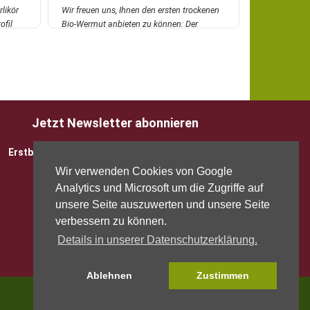
rlikör
Wir freuen uns, Ihnen den ersten trockenen
Feiner, halb
ofil
Bio-Wermut anbieten zu können: Der
den Rebsort
Mezzanott...
mehr
Lambrusco M
Jetzt Newsletter abonnieren
Erstbesteller sparen 5 EUR mit Gutscheincode
Wir verwenden Cookies von Google
Analytics und Microsoft um die Zugriffe auf
unsere Seite auszuwerten und unsere Seite
verbessern zu können.
Details in unserer Datenschutzerklärung.
Ablehnen
Zustimmen