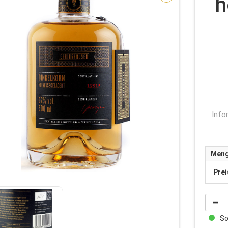
h
Info
Men
Prei
Sof