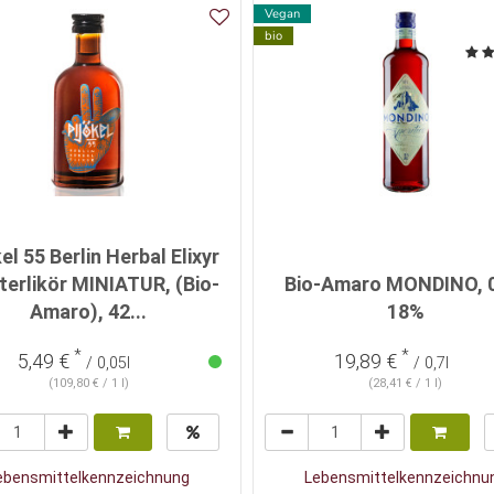
Vegan
bio
el 55 Berlin Herbal Elixyr
terlikör MINIATUR, (Bio-
Bio-Amaro MONDINO, 0
Amaro), 42...
18%
*
*
5,49 €
19,89 €
/ 0,05l
/ 0,7l
(109,80 € / 1 l)
(28,41 € / 1 l)
ebensmittelkennzeichnung
Lebensmittelkennzeichnu