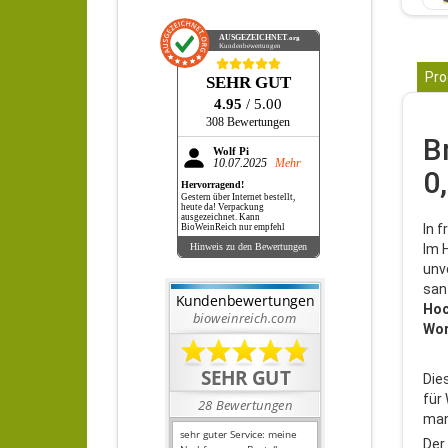
AUSGEZEICHNET
.org
Kundenbewertungen
Pro
SEHR GUT
4.95
/ 5.00
308 Bewertungen
B
Wolf Pi
10.07.2025
Mehr
0
Hervorragend!
Gestern über Internet bestellt,
heute da! Verpackung
ausgezeichnet. Kann
In 
BioWeinReich nur empfehl
Im 
Hinweis zu den Bewertungen
unv
san
Hoc
Wor
Dies
für
man
Der