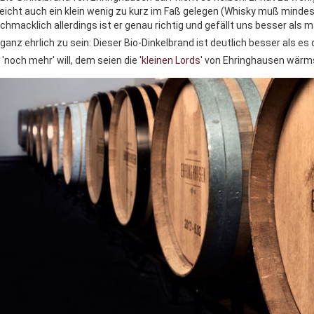
lleicht auch ein klein wenig zu kurz im Faß gelegen (Whisky muß mindes
chmacklich allerdings ist er genau richtig und gefällt uns besser als 
ganz ehrlich zu sein: Dieser Bio-Dinkelbrand ist deutlich besser als es
'noch mehr' will, dem seien die '
kleinen Lords
' von Ehringhausen wärm