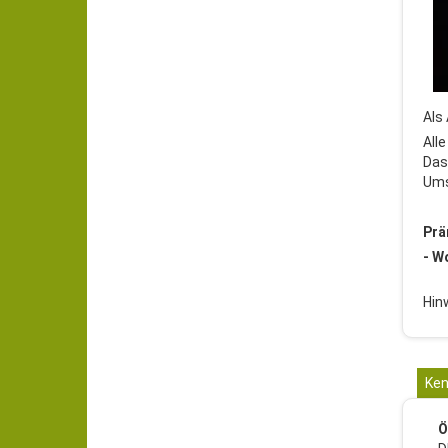
Als
All
Das
Ums
Prä
- W
Hin
Ken
Ö