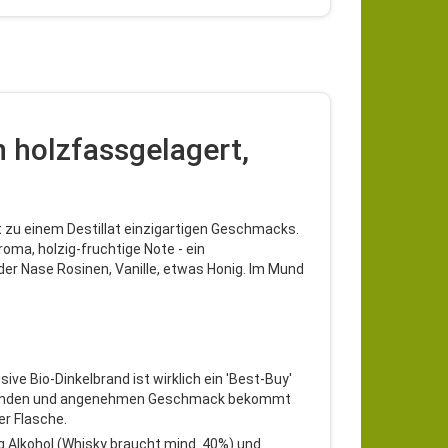
 holzfassgelagert,
ft zu einem Destillat einzigartigen Geschmacks.
oma, holzig-fruchtige Note - ein
 der Nase Rosinen, Vanille, etwas Honig. Im Mund
ive Bio-Dinkelbrand ist wirklich ein 'Best-Buy'
em runden und angenehmen Geschmack bekommt
er Flasche.
ig Alkohol (Whisky braucht mind. 40%) und