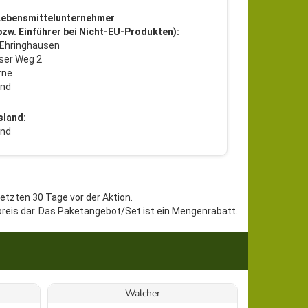
Lebensmittelunternehmer
 bzw. Einführer bei Nicht-EU-Produkten):
 Ehringhausen
ser Weg 2
rne
and
sland:
and
letzten 30 Tage vor der Aktion.
preis dar. Das Paketangebot/Set ist ein Mengenrabatt.
Walcher
Cantin