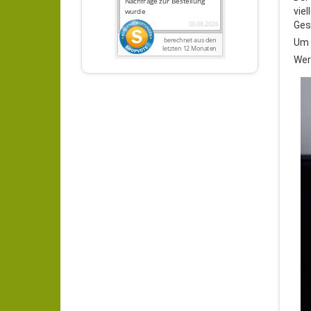
vie
Ges
Um 
Wer 