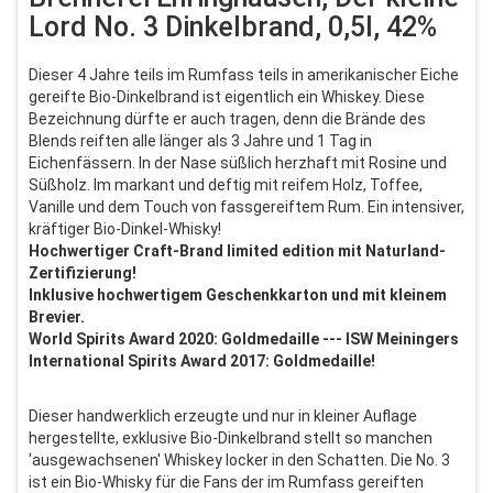
Lord No. 3 Dinkelbrand, 0,5l, 42%
Dieser 4 Jahre teils im Rumfass teils in amerikanischer Eiche
gereifte Bio-Dinkelbrand ist eigentlich ein Whiskey. Diese
Bezeichnung dürfte er auch tragen, denn die Brände des
Blends reiften alle länger als 3 Jahre und 1 Tag in
Eichenfässern. In der Nase süßlich herzhaft mit Rosine und
Süßholz. Im markant und deftig mit reifem Holz, Toffee,
Vanille und dem Touch von fassgereiftem Rum. Ein intensiver,
kräftiger Bio-Dinkel-Whisky!
Hochwertiger Craft-Brand limited edition mit Naturland-
Zertifizierung!
Inklusive hochwertigem Geschenkkarton und mit kleinem
Brevier.
World Spirits Award 2020: Goldmedaille ---
ISW Meiningers
International Spirits Award 2017: Goldmedaille!
Dieser handwerklich erzeugte und nur in kleiner Auflage
hergestellte, exklusive Bio-Dinkelbrand stellt so manchen
'ausgewachsenen' Whiskey locker in den Schatten. Die No. 3
ist ein Bio-Whisky für die Fans der im Rumfass gereiften