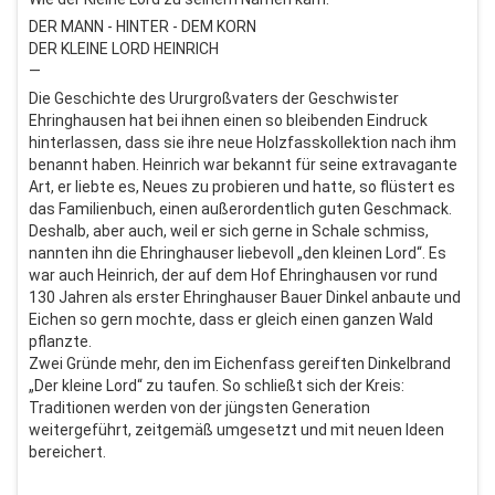
DER MANN - HINTER - DEM KORN
DER KLEINE LORD HEINRICH
—
Die Geschichte des Ururgroßvaters der Geschwister
Ehringhausen hat bei ihnen einen so bleibenden Eindruck
hinterlassen, dass sie ihre neue Holzfasskollektion nach ihm
benannt haben. Heinrich war bekannt für seine extravagante
Art, er liebte es, Neues zu probieren und hatte, so flüstert es
das Familienbuch, einen außerordentlich guten Geschmack.
Deshalb, aber auch, weil er sich gerne in Schale schmiss,
nannten ihn die Ehringhauser liebevoll „den kleinen Lord“. Es
war auch Heinrich, der auf dem Hof Ehringhausen vor rund
130 Jahren als erster Ehringhauser Bauer Dinkel anbaute und
Eichen so gern mochte, dass er gleich einen ganzen Wald
pflanzte.
Zwei Gründe mehr, den im Eichenfass gereiften Dinkelbrand
„Der kleine Lord“ zu taufen. So schließt sich der Kreis:
Traditionen werden von der jüngsten Generation
weitergeführt, zeitgemäß umgesetzt und mit neuen Ideen
bereichert.