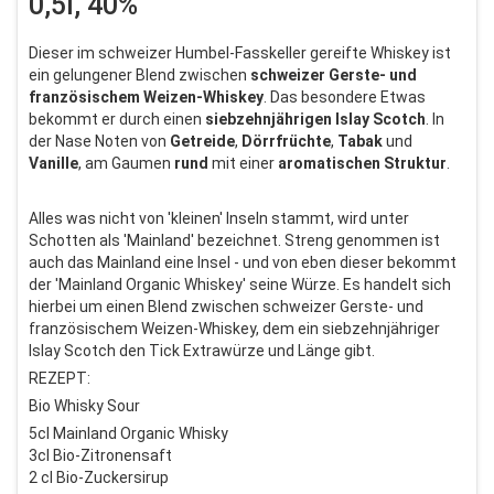
0,5l, 40%
Dieser im schweizer Humbel-Fasskeller gereifte Whiskey ist
ein gelungener Blend zwischen
schweizer Gerste- und
französischem Weizen-Whiskey
. Das besondere Etwas
bekommt er durch einen
siebzehnjährigen
Islay
Scotch
. In
der Nase Noten von
Getreide
,
Dörrfrüchte
,
Tabak
und
Vanille
, am Gaumen
rund
mit einer
aromatischen
Struktur
.
Alles was nicht von 'kleinen' Inseln stammt, wird unter
Schotten als 'Mainland' bezeichnet. Streng genommen ist
auch das Mainland eine Insel - und von eben dieser bekommt
der 'Mainland Organic Whiskey' seine Würze. Es handelt sich
hierbei um einen Blend zwischen schweizer Gerste- und
französischem Weizen-Whiskey, dem ein siebzehnjähriger
Islay Scotch den Tick Extrawürze und Länge gibt.
REZEPT:
Bio Whisky Sour
5cl Mainland Organic Whisky
3cl Bio-Zitronensaft
2 cl Bio-Zuckersirup