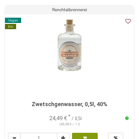
Renchtalbrennerei
Vegan
bio
Zwetschgenwasser, 0,5l, 40%
*
24,49 €
/ 0,5l
(48,98 € / 1 l)