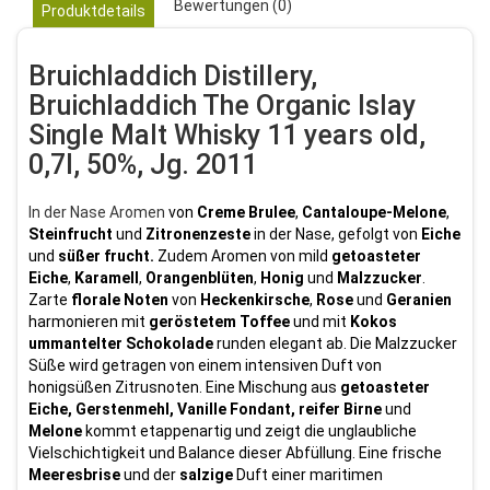
Bewertungen (0)
Produktdetails
Bruichladdich Distillery,
Bruichladdich The Organic Islay
Single Malt Whisky 11 years old,
0,7l, 50%, Jg. 2011
In der Nase Aromen
von
Creme Brulee
,
Cantaloupe-Melone
,
Steinfrucht
und
Zitronenzeste
in der Nase, gefolgt von
Eiche
und
süßer
frucht.
Zudem Aromen von
mild
getoasteter
Eiche
,
Karamell
,
Orangenblüten
,
Honig
und
Malzzucker
.
Zarte
florale
Noten
von
Heckenkirsche
,
Rose
und
Geranien
harmonieren mit
geröstetem
Toffee
und mit
Kokos
ummantelter Schokolade
runden elegant ab
. Die
Malzzucker
Süße wird getragen von einem intensiven Duft von
honigsüßen Zitrusnoten. Eine Mischung aus
getoasteter
Eiche, Gerstenmehl, Vanille Fondant, reifer Birne
und
Melone
kommt etappenartig und zeigt die unglaubliche
Vielschichtigkeit und Balance dieser Abfüllung. Eine frische
Meeresbrise
und der
salzige
Duft einer maritimen