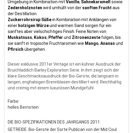
Umgebung in Kombination mit
Vanille
,
Sahnekaramell
sowie
Zedernholznoten
wird umhüllt von der
sanften
Frucht
aus
der Destillation.
Zuckerrohrsirup
Süße
in Kombination mit Anklängen von
einer
holzigen
Würze
und warmen Sand sorgen für ein
sanftes aber vielschichtiges Finish. Feine Noten von
Muskatnuss
,
Kokos
,
Pfeffer
und
Zitronenzeste
folgen, bis
sie sanft in tropische Fruchtaromen wie
Mango
,
Ananas
und
Pfirsich
übergehen.
Dieser exklusive 2011er Vintage ist ein kühner Ausdruck der
Bruichladdich Barley Exploration Serie. In ihm zeigt sich der
klare Geschmacksausdruck der Bio-Gerste, die langsam in
langen, enghalsigen Brennblasen destilliert wird. Reichhaltig
und cremig mit einem luxuriösen Mundgefühl.
Farbe:
helles Bernstein
DIE BIO-SPEZIFIKATIONEN DES JAHRGANGS 2011:
GETREIDE: Bio-Gerste der Sorte Publican von der Mid Coul