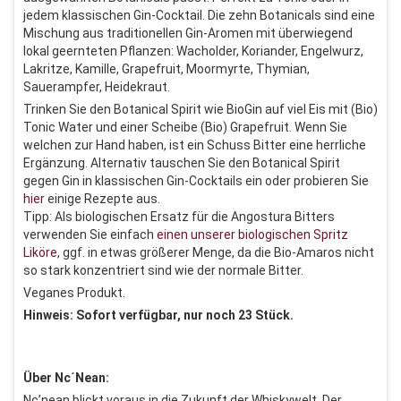
jedem klassischen Gin-Cocktail. Die zehn Botanicals sind eine
Mischung aus traditionellen Gin-Aromen mit überwiegend
lokal geernteten Pflanzen: Wacholder, Koriander, Engelwurz,
Lakritze, Kamille, Grapefruit, Moormyrte, Thymian,
Sauerampfer, Heidekraut.
Trinken Sie den Botanical Spirit wie BioGin auf viel Eis mit (Bio)
Tonic Water und einer Scheibe (Bio) Grapefruit. Wenn Sie
welchen zur Hand haben, ist ein Schuss Bitter eine herrliche
Ergänzung. Alternativ tauschen Sie den Botanical Spirit
gegen Gin in klassischen Gin-Cocktails ein oder probieren Sie
hier
einige Rezepte aus.
Tipp: Als biologischen Ersatz für die Angostura Bitters
verwenden Sie einfach
einen unserer biologischen Spritz
Liköre
, ggf. in etwas größerer Menge, da die Bio-Amaros nicht
so stark konzentriert sind wie der normale Bitter.
Veganes Produkt.
Hinweis: Sofort verfügbar, nur noch 23 Stück.
Über Nc´Nean:
Nc’nean blickt voraus in die Zukunft der Whiskywelt. Der