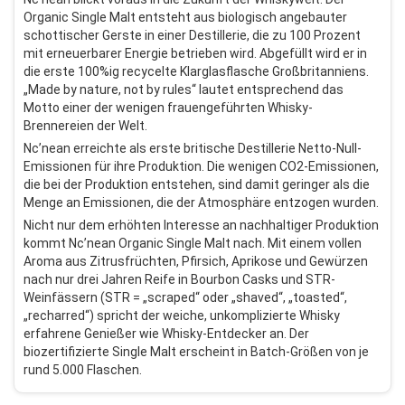
Organic Single Malt entsteht aus biologisch angebauter
schottischer Gerste in einer Destillerie, die zu 100 Prozent
mit erneuerbarer Energie betrieben wird. Abgefüllt wird er in
die erste 100%ig recycelte Klarglasflasche Großbritanniens.
„Made by nature, not by rules“ lautet entsprechend das
Motto einer der wenigen frauengeführten Whisky-
Brennereien der Welt.
Nc’nean erreichte als erste britische Destillerie Netto-Null-
Emissionen für ihre Produktion. Die wenigen CO2-Emissionen,
die bei der Produktion entstehen, sind damit geringer als die
Menge an Emissionen, die der Atmosphäre entzogen wurden.
Nicht nur dem erhöhten Interesse an nachhaltiger Produktion
kommt Nc’nean Organic Single Malt nach. Mit einem vollen
Aroma aus Zitrusfrüchten, Pfirsich, Aprikose und Gewürzen
nach nur drei Jahren Reife in Bourbon Casks und STR-
Weinfässern (STR = „scraped“ oder „shaved“, „toasted“,
„recharred“) spricht der weiche, unkomplizierte Whisky
erfahrene Genießer wie Whisky-Entdecker an. Der
biozertifizierte Single Malt erscheint in Batch-Größen von je
rund 5.000 Flaschen.