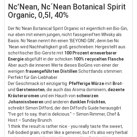
Nc‘Nean, Nc´Nean Botanical Spirit
Organic, 0,5l, 40%
Der Nc´Nean Botanical Spirit Organic ist eigentlich ein Bio-Gin,
nur eben mit einem jungen, nicht fassgereiften Whisky als
Basis. Nc´Nean nennt ihn einen 'BEYOND GIN', denn bei Nc
´Nean wird Nachhaltigkeit groß geschrieben: Hergestellt aus
schottischer Bio-Gerste mit
100
Prozent
erneuerbarer
Energie
abgefüllt in der schicken
100%
recycelten
Flasche
.
Aber auch die inneren Werte dieses BioGins von einer der
wenigen
frauengeführten
Distillen
Schottlands stimmen:
Perfekt für Gin-Liebhaber.
Der Geschmack ist einzigartig:
Pfefferige
Würze
mit
Brot
-
und
Gerstennoten
, die auch das Aroma dominiern,
dezente
Kräuteraromen
und ein Hauch von
schwarzen
Johannissbeeren
und anderen
dunklen
Früchten
,
schreibt Simon Difford, der den Difford’s Guide herausgibt.
“I’ve got to say, that is delicious.” – Simon Rimmer, Chef &
Host – Sunday Brunch
'I think the result is rather nice - you really taste the sweet,
full-bodied grain, rather like a genever, but it’s also very herbal