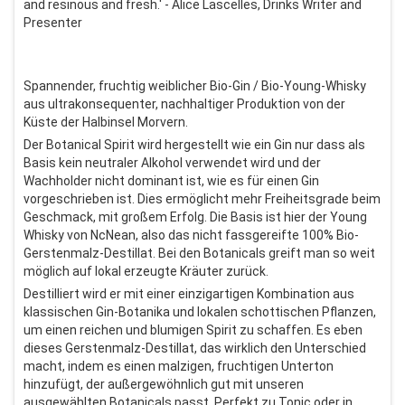
and resinous and fresh.' - Alice Lascelles, Drinks Writer and
Presenter
Spannender, fruchtig weiblicher Bio-Gin / Bio-Young-Whisky
aus ultrakonsequenter, nachhaltiger Produktion von der
Küste der Halbinsel Morvern.
Der Botanical Spirit wird hergestellt wie ein Gin nur dass als
Basis kein neutraler Alkohol verwendet wird und der
Wachholder nicht dominant ist, wie es für einen Gin
vorgeschrieben ist. Dies ermöglicht mehr Freiheitsgrade beim
Geschmack, mit großem Erfolg. Die Basis ist hier der Young
Whisky von NcNean, also das nicht fassgereifte 100% Bio-
Gerstenmalz-Destillat. Bei den Botanicals greift man so weit
möglich auf lokal erzeugte Kräuter zurück.
Destilliert wird er mit einer einzigartigen Kombination aus
klassischen Gin-Botanika und lokalen schottischen Pflanzen,
um einen reichen und blumigen Spirit zu schaffen. Es eben
dieses Gerstenmalz-Destillat, das wirklich den Unterschied
macht, indem es einen malzigen, fruchtigen Unterton
hinzufügt, der außergewöhnlich gut mit unseren
ausgewählten Botanicals passt. Perfekt zu Tonic oder in