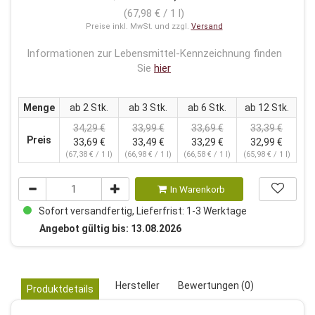
(67,98 € / 1 l)
Preise inkl. MwSt. und zzgl.
Versand
Informationen zur Lebensmittel-Kennzeichnung finden
Sie
hier
Menge
ab 2 Stk.
ab 3 Stk.
ab 6 Stk.
ab 12 Stk.
34,29 €
33,99 €
33,69 €
33,39 €
Preis
33,69 €
33,49 €
33,29 €
32,99 €
(67,38 € / 1 l)
(66,98 € / 1 l)
(66,58 € / 1 l)
(65,98 € / 1 l)
In Warenkorb
Sofort versandfertig, Lieferfrist: 1-3 Werktage
Angebot gültig bis: 13.08.2026
Hersteller
Bewertungen (0)
Produktdetails