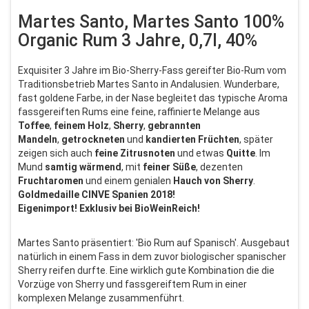
Martes Santo, Martes Santo 100%
Organic Rum 3 Jahre, 0,7l, 40%
Exquisiter 3 Jahre im Bio-Sherry-Fass gereifter Bio-Rum vom
Traditionsbetrieb Martes Santo in Andalusien. Wunderbare,
fast goldene Farbe, in der Nase begleitet das typische Aroma
fassgereiften Rums eine feine, raffinierte Melange aus
Toffee
,
feinem
Holz
,
Sherry
,
gebrannten
Mandeln
,
getrockneten
und
kandierten
Früchten
, später
zeigen sich auch
feine Zitrusnoten
und etwas
Quitte
. Im
Mund
samtig
wärmend
, mit
feiner
Süße
, dezenten
Fruchtaromen
und einem genialen
Hauch
von
Sherry
.
Goldmedaille CINVE Spanien 2018!
Eigenimport! Exklusiv bei BioWeinReich!
Martes Santo präsentiert: 'Bio Rum auf Spanisch'. Ausgebaut
natürlich in einem Fass in dem zuvor biologischer spanischer
Sherry reifen durfte. Eine wirklich gute Kombination die die
Vorzüge von Sherry und fassgereiftem Rum in einer
komplexen Melange zusammenführt.