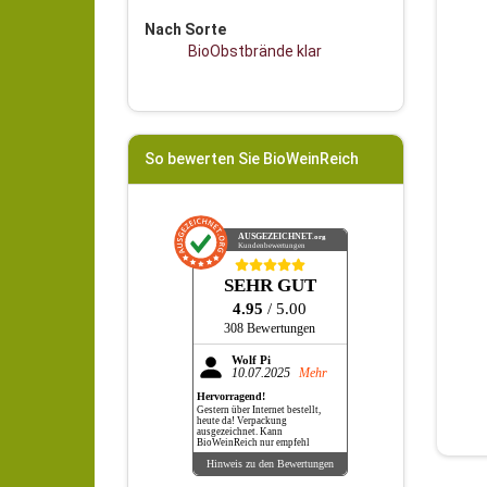
Nach Sorte
BioObstbrände klar
So bewerten Sie BioWeinReich
AUSGEZEICHNET
.org
Kundenbewertungen
SEHR GUT
4.95
/ 5.00
308 Bewertungen
Wolf Pi
10.07.2025
Mehr
Hervorragend!
Gestern über Internet bestellt,
heute da! Verpackung
ausgezeichnet. Kann
BioWeinReich nur empfehl
Hinweis zu den Bewertungen