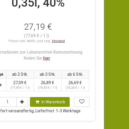
0,35l, 40%
27,19 €
(77,69 € / 1 l)
Preise inkl. MwSt. und zzgl.
Versand
rmationen zur Lebensmittel-Kennzeichnung
finden Sie
hier
ge
ab 2 Stk.
ab 3 Stk.
ab 6 Stk.
27,09 €
26,89 €
26,69 €
s
(77,40 € / 1 l)
(76,83 € / 1 l)
(76,26 € / 1 l)
In Warenkorb
ort versandfertig, Lieferfrist: 1-3 Werktage