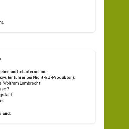
n).
r:
Lebensmittelunternehmer
 bzw. Einführer bei Nicht-EU-Produkten):
l Wolfram Lambrecht
sse 7
gstadt
and
sland: