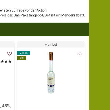
letzten 30 Tage vor der Aktion.
preis dar. Das Paketangebot/Set ist ein Mengenrabatt.
Humbel
Vegan
bio
bio
Angebot
, 43%,
Berg Aro