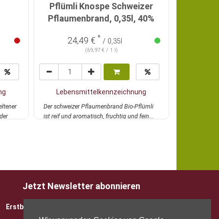
Pflümli Knospe Schweizer
Probierp
Pflaumenbrand, 0,35l, 40%
*
56,
24,49 €
/ 0,35l
(69,97 € / 1 l)
ng
Lebensmittelkennzeichnung
Lebens
eltener
Der schweizer Pflaumenbrand Bio-Pflümli
Erforschen S
der
ist reif und aromatisch, fruchtig und fein...
Südtirol mit
mehr
Spirituos...
m
Jetzt Newsletter abonnieren
Erstbesteller sparen 5 EUR mit Gutscheincode