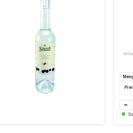
Info
Men
Prei
Sof