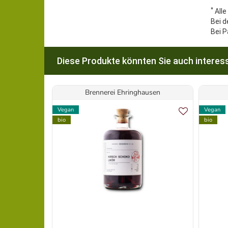
*
Alle
Bei d
Bei P
Diese Produkte könnten Sie auch interess
Brennerei Ehringhausen
Vegan
Vegan
bio
bio