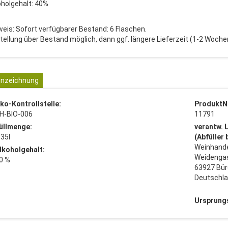
oholgehalt: 40%
weis: Sofort verfügbarer Bestand: 6 Flaschen.
tellung über Bestand möglich, dann ggf. längere Lieferzeit (1-2 Woche
nzeichnung
ko-Kontrollstelle:
ProduktN
H-BIO-006
11791
üllmenge:
verantw. 
,35l
(Abfüller
Weinhande
lkoholgehalt:
Weidenga
0 %
63927 Bür
Deutschl
Ursprung