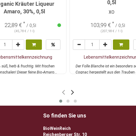
0,5l
ganic Kräuter Liqueur
Amaro, 30%, 0,5l
XO
*
*
22,89 €
103,99 €
/ 0,5l
/ 0,5l
(45,78 € / 1 l)
(207,98 € / 1 l)
ebensmittelkennzeichnung
Lebensmittelkennzeichnu
& süß, herb & fruchtig. Mit frischen
Der Folle Blanche ist ein besonders s
nschalen! Dieser feine Bio-Amaro...
Cognac hergestellt aus den Trauben 
gleich...
mehr
So finden Sie uns
BioWeinReich
Reichenberger Str. 10