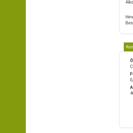
Alk
Hin
Bes
Ken
Ö
C
F
0
A
4