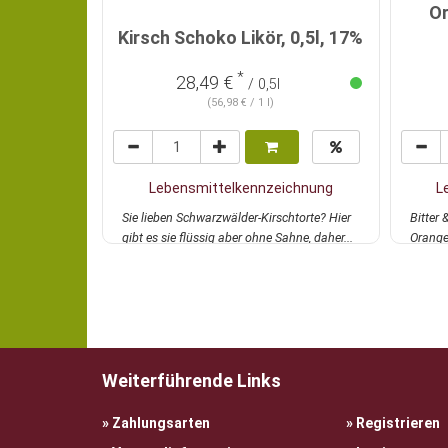
Or
Kirsch Schoko Likör, 0,5l, 17%
*
28,49 €
/ 0,5l
(56,98 € / 1 l)
Lebensmittelkennzeichnung
L
Sie lieben Schwarzwälder-Kirschtorte? Hier
Bitter 
gibt es sie flüssig aber ohne Sahne, daher...
Orange
mehr
mehr
Weiterführende Links
Zahlungsarten
Registrieren