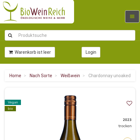
Navig
umsc
Warenkorb ist leer
Login
Home
Nach Sorte
Weißwein
Chardonnay unoaked
Vegan
bio
2023
trocken