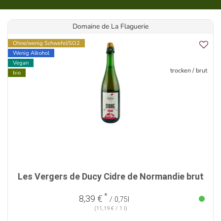
Domaine de La Flaguerie
Ohne/wenig Schwefel/SO2
Wenig Alkohol
Vegan
trocken / brut
bio
Les Vergers de Ducy Cidre de Normandie brut
*
8,39 €
/ 0,75l
(11,19 € / 1 l)