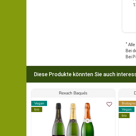
1
*
Alle
Bei d
Bei P
Diese Produkte könnten Sie auch interess
Rexach Baqués
Vegan
Biologis
bio
Vegan
bio