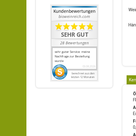
Wei
Hän
Ken
Ö
F
A
E
F
0
A