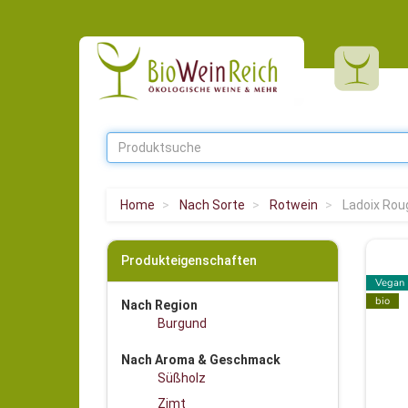
Home
Nach Sorte
Rotwein
Ladoix Rou
Produkteigenschaften
Vegan
bio
Nach Region
Burgund
Nach Aroma & Geschmack
Süßholz
Zimt