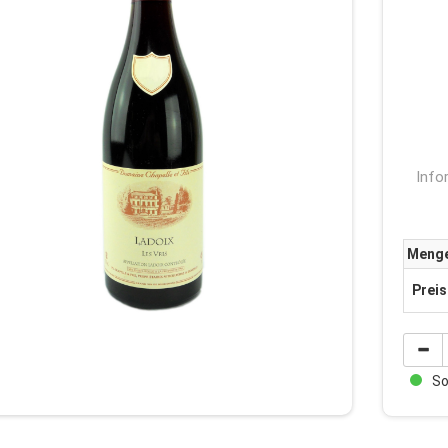
Info
Meng
Preis
Sof