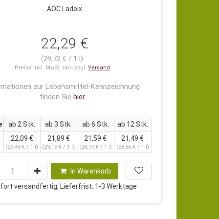
AOC Ladoix
22,29 €
(29,72 € / 1 l)
Preise inkl. MwSt. und zzgl.
Versand
rmationen zur Lebensmittel-Kennzeichnung
finden Sie
hier
e
ab 2 Stk.
ab 3 Stk.
ab 6 Stk.
ab 12 Stk.
22,09 €
21,89 €
21,59 €
21,49 €
(29,45 € / 1 l)
(29,19 € / 1 l)
(28,79 € / 1 l)
(28,65 € / 1 l)
In Warenkorb
ort versandfertig, Lieferfrist: 1-3 Werktage