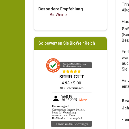
Tri
Besondere Empfehlung
Alk
BioWeine
Flas
Sof
(Be
Bes
So bewerten Sie BioWeinReich
End
war
auc
AUSGEZEICHNET
.org
Kundenbewertungen
Sie!
SEHR GUT
Hin
4.95
/ 5.00
einz
308 Bewertungen
Wolf Pi
10.07.2025
Mehr
Bew
Hervorragend!
Jah
Gestern über Internet bestellt,
heute da! Verpackung
ausgezeichnet. Kann
BioWeinReich nur empfehl
- e
Hinweis zu den Bewertungen