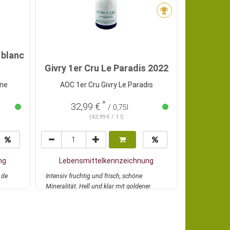
 blanc
Portw
Givry 1er Cru Le Paradis 2022
Res
une
AOC 1er Cru Givry Le Paradis
*
32,99 €
23
/ 0,75l
(43,99 € / 1 l)
ng
Lebensmittelkennzeichnung
Lebens
 de
Intensiv fruchtig und frisch, schöne
Fruchtbetonte
Mineralität. Hell und klar mit goldener
Portwein von
Farbe. In...
mehr
ku...
mehr