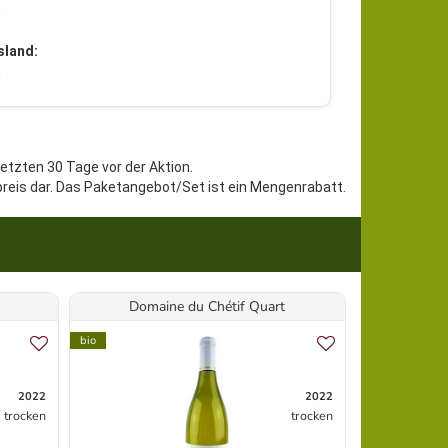
h
sland:
h
letzten 30 Tage vor der Aktion.
preis dar. Das Paketangebot/Set ist ein Mengenrabatt.
Domaine du Chétif Quart
C
bio
bio
2022
2022
trocken
trocken