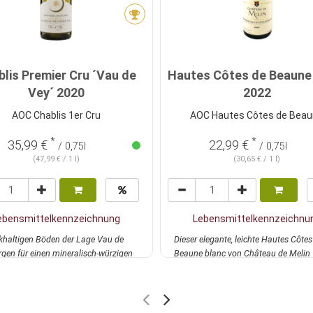
lis Premier Cru ´Vau de
Hautes Côtes de Beaune
Vey´ 2020
2022
AOC Chablis 1er Cru
AOC Hautes Côtes de Bea
*
*
35,99 €
22,99 €
/ 0,75l
/ 0,75l
(47,99 € / 1 l)
(30,65 € / 1 l)
ebensmittelkennzeichnung
Lebensmittelkennzeichnu
lkhaltigen Böden der Lage Vau de
Dieser elegante, leichte Hautes Côtes
rgen für einen mineralisch-würzigen
Beaune blanc von Château de Melin
ro...
mehr
überzeugt mi...
mehr