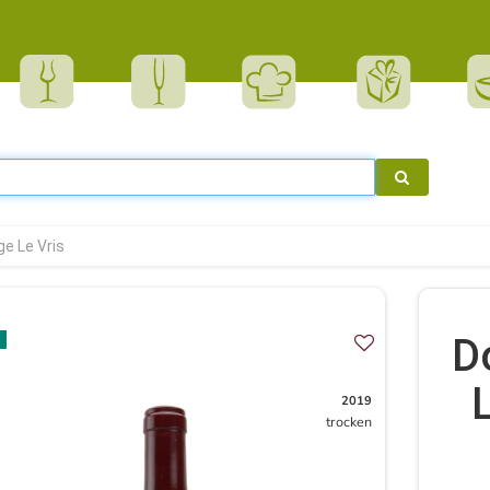
ge Le Vris
D
2019
trocken