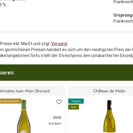
Frankreic
3 %
Ursprung
Frankreic
 Preise inkl. MwSt und zzgl.
Versand
.
en gestrichenen Preisen handelt es sich um den niedrigsten Preis der 
aketangeboten/Sets stellt der Streichpreis den unrabattierten Einzel
ieren:
Domaine Jean-Marc Brocard
Château de Melin
ch dynamisch
Vegan
bio
2020
trocken