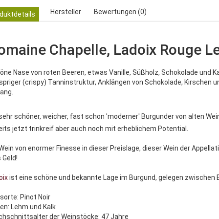
Hersteller
Bewertungen (0)
duktdetails
omaine Chapelle, Ladoix Rouge Le
öne Nase von roten Beeren, etwas Vanille, Süßholz, Schokolade und K
spriger (crispy) Tanninstruktur, Anklängen von Schokolade, Kirschen 
ang.
 sehr schöner, weicher, fast schon 'moderner' Burgunder von alten We
eits jetzt trinkreif aber auch noch mit erheblichem Potential.
 Wein von enormer Finesse in dieser Preislage, dieser Wein der Appellati
 Geld!
oix
ist eine schöne und bekannte Lage im Burgund, gelegen zwischen 
sorte: Pinot Noir
en: Lehm und Kalk
chschnittsalter der Weinstöcke: 47 Jahre