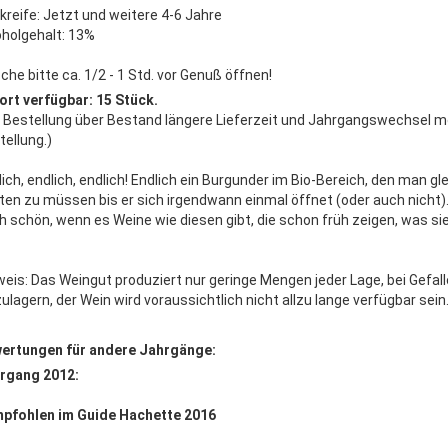
nkreife: Jetzt und weitere 4-6 Jahre
oholgehalt: 13%
che bitte ca. 1/2 - 1 Std. vor Genuß öffnen!
ort verfügbar: 15 Stück.
i Bestellung über Bestand längere Lieferzeit und Jahrgangswechsel mög
tellung.)
lich, endlich, endlich! Endlich ein Burgunder im Bio-Bereich, den man g
ten zu müssen bis er sich irgendwann einmal öffnet (oder auch nicht).
h schön, wenn es Weine wie diesen gibt, die schon früh zeigen, was si
weis: Das Weingut produziert nur geringe Mengen jeder Lage, bei Gefa
ulagern, der Wein wird voraussichtlich nicht allzu lange verfügbar sein
ertungen für andere Jahrgänge:
rgang 2012:
mpfohlen im Guide Hachette 2016