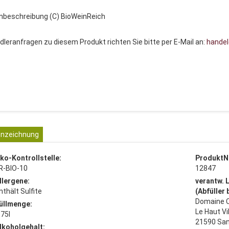
nbeschreibung (C) BioWeinReich
dleranfragen zu diesem Produkt richten Sie bitte per E-Mail an:
handel
nzeichnung
ko-Kontrollstelle:
ProduktN
R-BIO-10
12847
llergene:
verantw. 
nthält Sulfite
(Abfüller
Domaine C
üllmenge:
Le Haut Vi
,75l
21590 Sa
lkoholgehalt: