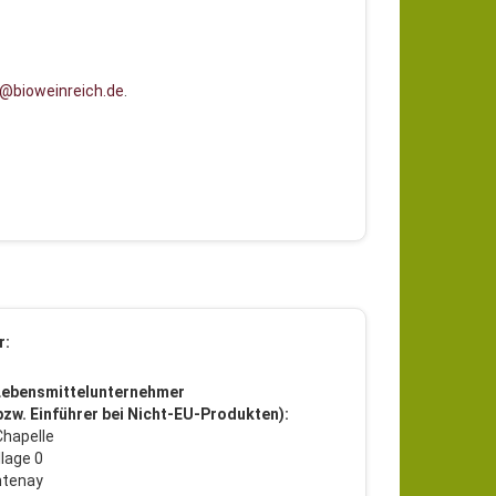
@bioweinreich.de
.
r:
Lebensmittelunternehmer
 bzw. Einführer bei Nicht-EU-Produkten):
hapelle
llage 0
ntenay