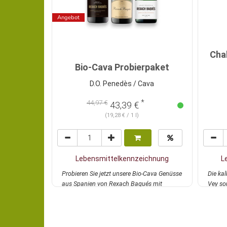
Angebot
Chab
Bio-Cava Probierpaket
D.O. Penedès / Cava
*
44,97 €
43,39 €
(19,28 € / 1 l)
Lebensmittelkennzeichnung
L
Probieren Sie jetzt unsere Bio-Cava Genüsse
Die ka
aus Spanien von Rexach Baqués mit
Vey so
attraktivem...
mehr
Duft. T