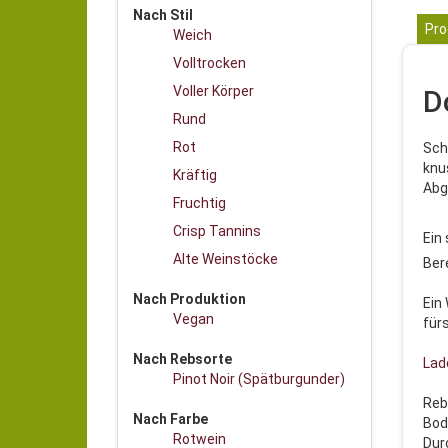
Nach Stil
Pro
Weich
Volltrocken
Voller Körper
D
Rund
Rot
Sch
knu
Kräftig
Abg
Fruchtig
Crisp Tannins
Ein
Alte Weinstöcke
Ber
Nach Produktion
Ein
Vegan
fürs
Nach Rebsorte
Lad
Pinot Noir (Spätburgunder)
Reb
Nach Farbe
Bod
Rotwein
Dur