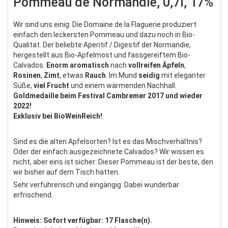
Pommeau de Normandie, 0,7l, 17%
Wir sind uns einig: Die Domaine de la Flaguerie produziert
einfach den leckersten Pommeau und dazu noch in Bio-
Qualität. Der beliebte Aperitif / Digestif der Normandie,
hergestellt aus Bio-Apfelmost und fassgereiftem Bio-
Calvados.
Enorm
aromatisch
nach
vollreifen Äpfeln
,
Rosinen
,
Zimt
, etwas
Rauch
. Im Mund
seidig
mit eleganter
Süße,
viel Frucht
und einem wärmenden Nachhall.
Goldmedaille beim Festival Cambremer 2017 und wieder
2022!
Exklusiv bei BioWeinReich!
Sind es die alten Apfelsorten? Ist es das Mischverhältnis?
Oder der einfach ausgezeichnete Calvados? Wir wissen es
nicht, aber eins ist sicher: Dieser Pommeau ist der beste, den
wir bisher auf dem Tisch hatten.
Sehr verführerisch und eingängig. Dabei wunderbar
erfrischend.
Hinweis: Sofort verfügbar: 17 Flasche(n).