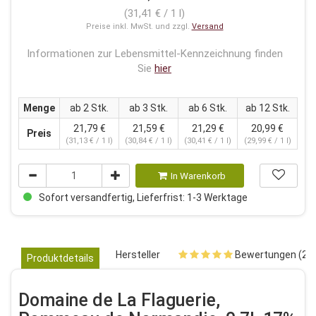
(31,41 € / 1 l)
Preise inkl. MwSt. und zzgl.
Versand
Informationen zur Lebensmittel-Kennzeichnung finden
Sie
hier
Menge
ab 2 Stk.
ab 3 Stk.
ab 6 Stk.
ab 12 Stk.
21,79 €
21,59 €
21,29 €
20,99 €
Preis
(31,13 € / 1 l)
(30,84 € / 1 l)
(30,41 € / 1 l)
(29,99 € / 1 l)
In Warenkorb
Sofort versandfertig, Lieferfrist: 1-3 Werktage
Hersteller
Bewertungen (2)
Produktdetails
Domaine de La Flaguerie,