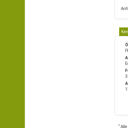
Anf
Ken
Ö
F
A
E
F
3
A
1
*
Alle