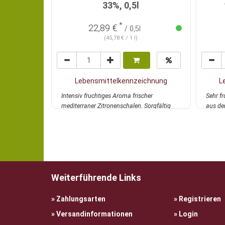
33%, 0,5l
*
22,89 €
/ 0,5l
(45,78 € / 1 l)
Lebensmittelkennzeichnung
L
Intensiv fruchtiges Aroma frischer
Sehr fr
mediterraner Zitronenschalen. Sorgfältig
aus der
von Hand gesch...
mehr
Mancha
Weiterführende Links
Zahlungsarten
Registrieren
Versandinformationen
Login