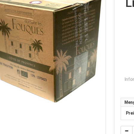
L
Info
Men
Pre