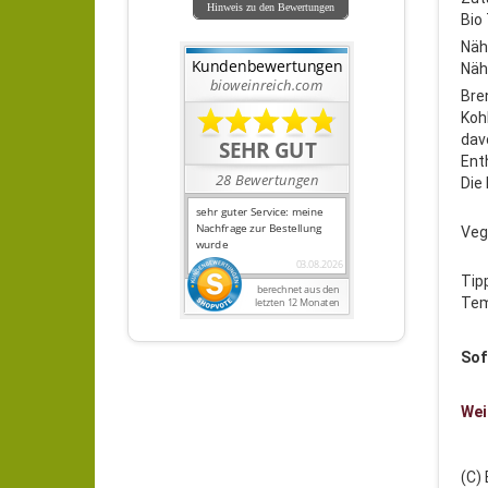
Hinweis zu den Bewertungen
Bio 
Näh
Näh
Bre
Koh
dav
Ent
Die
Veg
Tip
Tem
Sof
Wei
(C)