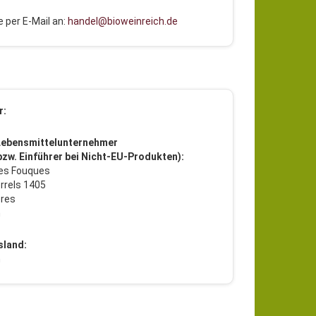
 per E-Mail an:
handel@bioweinreich.de
r:
Lebensmittelunternehmer
 bzw. Einführer bei Nicht-EU-Produkten):
es Fouques
rrels 1405
res
h
sland:
h