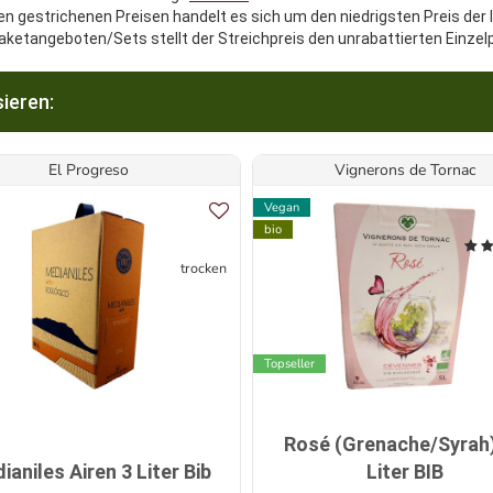
en gestrichenen Preisen handelt es sich um den niedrigsten Preis der 
aketangeboten/Sets stellt der Streichpreis den unrabattierten Einzel
ieren:
El Progreso
Vignerons de Tornac
Vegan
bio
trocken
Topseller
Rosé (Grenache/Syrah)
ianiles Airen 3 Liter Bib
Liter BIB