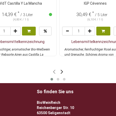
VdT Castilla Y La Mancha
IGP Cévennes
*
*
14,39 €
30,49 €
/ 3 Liter
/ 5 Liter
(4,80 € / 1 l)
(6,10 € / 1 l)
ebensmittelkennzeichnung
Lebensmittelkennzeichnu
uchtiger, aromatischer Bio-Weißwein
Aromatischer, feinfruchtiger Rosé au
 Rebsorte Airen aus Castilla La
und Grenache. Schönes Aroma von
....
mehr
Himbeeren und...
mehr
So finden Sie uns
BioWeinReich
Reichenberger Str. 10
63500 Seligenstadt