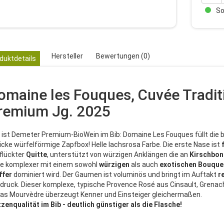
Sof
Hersteller
Bewertungen (0)
duktdetails
omaine les Fouques, Cuvée Traditi
remium Jg. 2025
r ist Demeter Premium-BioWein im Bib: Domaine Les Fouques füllt die be
icke würfelförmige Zapfbox! Helle lachsrosa Farbe. Die erste Nase ist
flückter
Quitte
, unterstützt von würzigen Anklängen die an
Kirschbo
e komplexer mit einem sowohl
würzigen
als auch
exotischen Bouque
ffer
dominiert wird. Der Gaumen ist voluminös und bringt im Auftakt
r
druck. Dieser komplexe, typische Provence Rosé aus Cinsault, Grenac
as Mourvèdre überzeugt Kenner und Einsteiger gleichermaßen.
tzenqualität im Bib - deutlich günstiger als die Flasche!