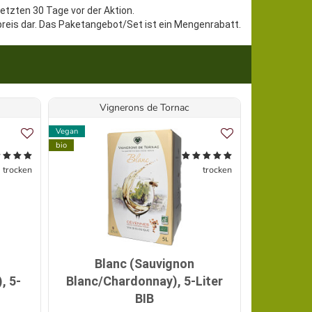
letzten 30 Tage vor der Aktion.
preis dar. Das Paketangebot/Set ist ein Mengenrabatt.
Vignerons de Tornac
We
Vegan
Biologisch dyn
bio
Demeter
ecovin
trocken
trocken
Vegan
bio
Angebot
Blanc (Sauvignon
, 5-
Blanc/Chardonnay), 5-Liter
Probier
BIB
Weingut 