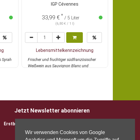
IGP Cévennes
Deuts
*
58,98 €
33,99 €
/ 5 Liter
(6,80 € / 1 l)
ng
Lebensmittelkennzeichnung
Lebens
s Syrah
Frischer und fruchtiger südfranzösischer
Probieren Si
Weißwein aus Sauvignon Blanc und
vom Weingut
Chardonnay. Knac...
mehr
im Paket m..
Jetzt Newsletter abonnieren
Erstbesteller sparen 5 EUR mit Gutscheincode
Wir verwenden Cookies von Google
Analytics und Microsoft um die Zugriffe auf