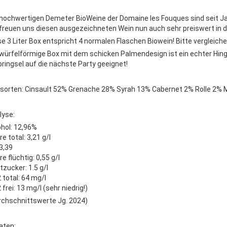
 hochwertigen Demeter BioWeine der Domaine les Fouques sind seit Jah
 freuen uns diesen ausgezeichneten Wein nun auch sehr preiswert in 
se 3 Liter Box entspricht 4 normalen Flaschen Biowein! Bitte vergleiche
 würfelförmige Box mit dem schicken Palmendesign ist ein echter Hi
bringsel auf die nächste Party geeignet!
sorten: Cinsault 52% Grenache 28% Syrah 13% Cabernet 2% Rolle 2%
lyse:
ohol: 12,96%
e total: 3,21 g/l
3,39
e flüchtig: 0,55 g/l
tzucker: 1.5 g/l
 total: 64 mg/l
frei: 13 mg/l (sehr niedrig!)
rchschnittswerte Jg. 2024)
aten: