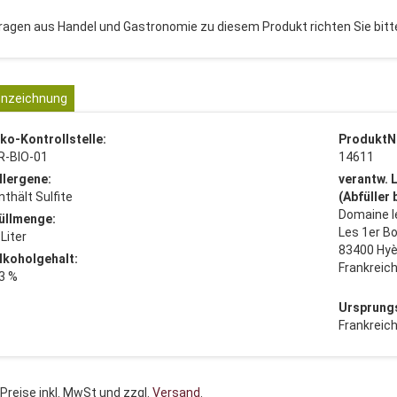
ragen aus Handel und Gastronomie zu diesem Produkt richten Sie bitte
nzeichnung
ko-Kontrollstelle:
ProduktN
R-BIO-01
14611
llergene:
verantw. 
nthält Sulfite
(Abfüller
Domaine l
üllmenge:
Les 1er Bo
 Liter
83400 Hyè
lkoholgehalt:
Frankreic
3 %
Ursprung
Frankreic
 Preise inkl. MwSt und zzgl.
Versand
.