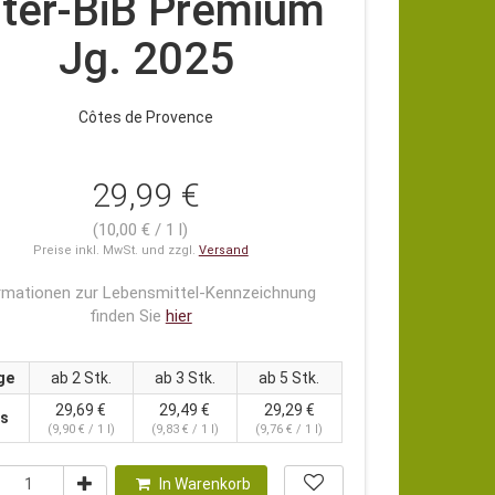
iter-BiB Premium
Jg. 2025
Côtes de Provence
29,99 €
(10,00 € / 1 l)
Preise inkl. MwSt. und zzgl.
Versand
rmationen zur Lebensmittel-Kennzeichnung
finden Sie
hier
ge
ab 2 Stk.
ab 3 Stk.
ab 5 Stk.
29,69 €
29,49 €
29,29 €
is
(9,90 € / 1 l)
(9,83 € / 1 l)
(9,76 € / 1 l)
In Warenkorb