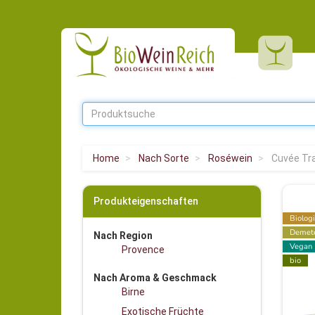
Home
Nach Sorte
Roséwein
Cuvée Tra
Produkteigenschaften
Biolog
Demet
Nach Region
Vegan
Provence
bio
Nach Aroma & Geschmack
Birne
Exotische Früchte