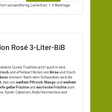
ort versandfertig, Lieferfrist: 1-3 Werktage
on Rosé 3-Liter-BiB
liebte Cuvée Tradition jetzt auch in eine
frisch
und offenbart Noten von
Birne
und frisch
nbons
erinnern. Nach dem Schwenken wird die
t
, das von
weißem
Pfirsich
,
Mango
und
weißem
eife gelbe Früchte
und
exotische
Früchte
zum
he, Syrah. Cabernet, Rolle/Vermentino und