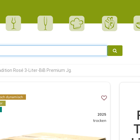
dition Rosé 3-Liter-BiB Premium Jg.
isch dynamisch
er
2025
trocken
T