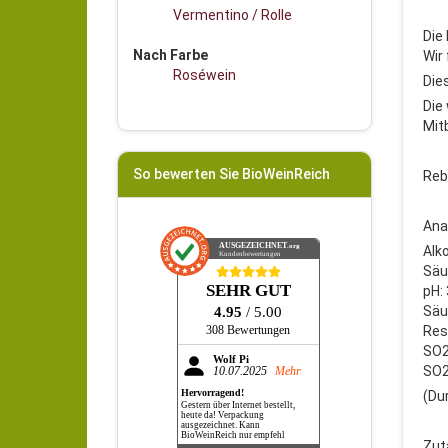
Vermentino / Rolle
Die
Nach Farbe
Wir
Roséwein
Die
Die
Mit
So bewerten Sie BioWeinReich
Reb
Ana
AUSGEZEICHNET
.org
Alk
Kundenbewertungen
Säur
SEHR GUT
pH: 
Säur
4.95
/ 5.00
Res
308 Bewertungen
SO2
Wolf Pi
SO2 
10.07.2025
Mehr
Hervorragend!
(Du
Gestern über Internet bestellt,
heute da! Verpackung
ausgezeichnet. Kann
BioWeinReich nur empfehl
Zut