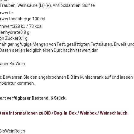
Trauben, Weinsäure (L(+)-), Antioxidantien: Sulfite
rwerte:
rwertangaben je 100 ml
nnwert328 kJ / 78 kcal
lenhydrate0,8 g
on Zucker0,1 g
hält geringfügige Mengen von Fett, gesättigten Fettsäuren, Eiweiß und
 Daten stellen lediglich einen Durchschnittswert dar.
aner BioWein.
p: Bewahren SIe den angebrochnen BiB im Kühlschrank auf und lassen
peratur kommen.
ort verfügbarer Bestand: 6 Stück.
tere Informationen zu BiB / Bag-In-Box / Weinbox / Weinschlauch
 BioWeinReich