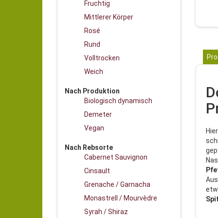
Fruchtig
Mittlerer Körper
Rosé
Rund
Pro
Volltrocken
Weich
D
Nach Produktion
Biologisch dynamisch
P
Demeter
Vegan
Hie
sch
Nach Rebsorte
gep
Cabernet Sauvignon
Nas
Pfe
Cinsault
Aus
Grenache / Garnacha
etw
Monastrell / Mourvèdre
Spi
Syrah / Shiraz