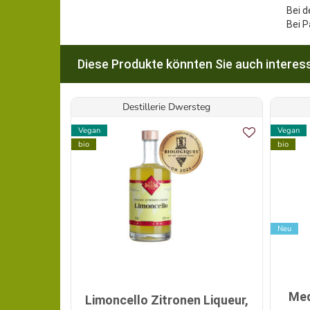
Bei d
Bei P
Diese Produkte könnten Sie auch interess
Destillerie Dwersteg
Vegan
Vegan
bio
bio
Neu
Med
Limoncello Zitronen Liqueur,